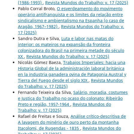
(1986-1993)
,
Revista Mundos do Trabalho: v. 17 (2025)
Pablo Corral Broto,
O esverdeamento do movimento
operário antifranquista e os limites da relação entre
sindicalismo e ambientalismo na Espanha (o caso de
Aragão, 1967–1982)
,
Revista Mundos do Trabalho: v.
17 (2025)
Sandro Dutra e Silva,
Luta e labor nas matas do
interior: os mateiros na expansão da fronteira
colonizadora do Brasil na primeira metade do século
XX
,
Revista Mundos do Trabalho: v. 17 (2025)
Nicolás Gómez Baeza,
Trabajos Imperiales: hacia una
Historia Global de la administración laboral británica
en la industria ganadera ovina de Patagonia Austral y
Tierra del Fuego desde el siglo XIX
,
Revista Mundos
do Trabalho: v. 17 (2025)
Fernando Teixeira da Silva,
Salário, moradia, costumes
e Justiça do Trabalho no ocaso do colonato: Ribeirão
Preto e região, 1957-1964
,
Revista Mundos do
Trabalho: v. 17 (2025)
Rafael de Freitas e Souza,
Análise crítico-descritiva de
A lavagem do minério de ouro perto da montanha
Itacolomi, de Rugendas - 1835
,
Revista Mundos do