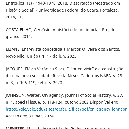
EntreRios (PI) - 1940-1970. 2018. Dissertação (Mestrado em
História Social) - Universidade Federal do Ceara, Fortaleza,
2018, CE.
COSTA FILHO, Gervásio. A história de um imortal. Projeto
gráfico. 2014.
ELIANE. Entrevista concedida a Marcos Oliveira dos Santos.
Novo Nilo, União (PI) 17 de jun. 2023.
JACQUES, Flávia Verônica Silva. O “buen vivir” e a construção
de uma nova sociedade Revista Novos Cadernos NAEA, v. 23
n. 3, p. 105-119, set-dez 2020.
JOHNSON, Walter. On agency. Journal of Social History, v. 37,
n. 1, special issue, p. 113-124, outono 2003 Disponível em:
https://glc.yale.edu/sites/default/files/pdf/on_agency_johnson
Acesso em: 30 mar. 2024.
MENEZES, Marilda Aparecida de. Redes e enredos nas