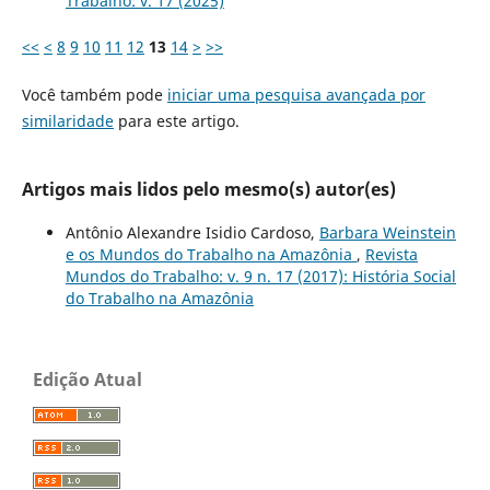
Trabalho: v. 17 (2025)
<<
<
8
9
10
11
12
13
14
>
>>
Você também pode
iniciar uma pesquisa avançada por
similaridade
para este artigo.
Artigos mais lidos pelo mesmo(s) autor(es)
Antônio Alexandre Isidio Cardoso,
Barbara Weinstein
e os Mundos do Trabalho na Amazônia
,
Revista
Mundos do Trabalho: v. 9 n. 17 (2017): História Social
do Trabalho na Amazônia
Edição Atual