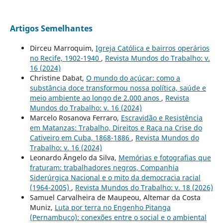
Artigos Semelhantes
Dirceu Marroquim,
Igreja Católica e bairros operários
no Recife, 1902-1940
,
Revista Mundos do Trabalho: v.
16 (2024)
Christine Dabat,
O mundo do açúcar: como a
substância doce transformou nossa política, saúde e
meio ambiente ao longo de 2.000 anos
,
Revista
Mundos do Trabalho: v. 16 (2024)
Marcelo Rosanova Ferraro,
Escravidão e Resistência
em Matanzas: Trabalho, Direitos e Raça na Crise do
Cativeiro em Cuba, 1868-1886
,
Revista Mundos do
Trabalho: v. 16 (2024)
Leonardo Ângelo da Silva,
Memórias e fotografias que
fraturam: trabalhadores negros, Companhia
Siderúrgica Nacional e o mito da democracia racial
(1964-2005)
,
Revista Mundos do Trabalho: v. 18 (2026)
Samuel Carvalheira de Maupeou, Altemar da Costa
Muniz,
Luta por terra no Engenho Pitanga
(Pernambuco): conexões entre o social e o ambiental