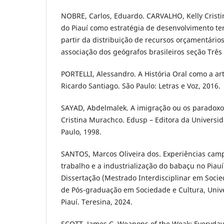
NOBRE, Carlos, Eduardo. CARVALHO, Kelly Cristi
do Piauí como estratégia de desenvolvimento ter
partir da distribuição de recursos orçamentários
associação dos geógrafos brasileiros seção Três 
PORTELLI, Alessandro. A História Oral como a ar
Ricardo Santiago. São Paulo: Letras e Voz, 2016.
SAYAD, Abdelmalek. A imigração ou os paradoxo
Cristina Murachco. Edusp – Editora da Universi
Paulo, 1998.
SANTOS, Marcos Oliveira dos. Experiências ca
trabalho e a industrialização do babaçu no Piauí 
Dissertação (Mestrado Interdisciplinar em Soci
de Pós-graduação em Sociedade e Cultura, Univ
Piauí. Teresina, 2024.
SCOTT, James C. Weapons of the Weak: Everyday