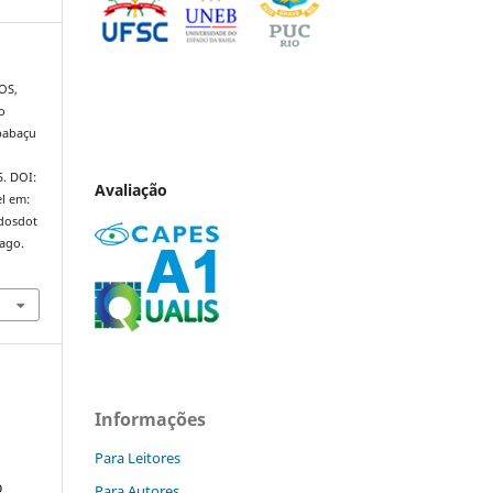
OS,
o
 babaçu
5. DOI:
Avaliação
l em:
ndosdot
 ago.
Informações
Para Leitores
o
Para Autores