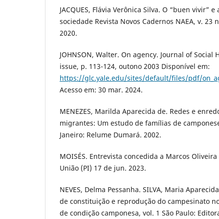
JACQUES, Flávia Verônica Silva. O “buen vivir” 
sociedade Revista Novos Cadernos NAEA, v. 23 n.
2020.
JOHNSON, Walter. On agency. Journal of Social His
issue, p. 113-124, outono 2003 Disponível em:
https://glc.yale.edu/sites/default/files/pdf/on
Acesso em: 30 mar. 2024.
MENEZES, Marilda Aparecida de. Redes e enredo
migrantes: Um estudo de famílias de camponese
Janeiro: Relume Dumará. 2002.
MOISÉS. Entrevista concedida a Marcos Oliveira 
União (PI) 17 de jun. 2023.
NEVES, Delma Pessanha. SILVA, Maria Aparecida
de constituição e reprodução do campesinato no
de condição camponesa, vol. 1 São Paulo: Edito