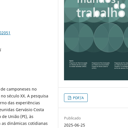
102051
í
as de camponeses no
́ no século XX. A pesquisa
PDF/A
rno das experiências
eunidas Gervásio Costa
de União (PI), às
Publicado
a as dinâmicas cotidianas
2025-06-25