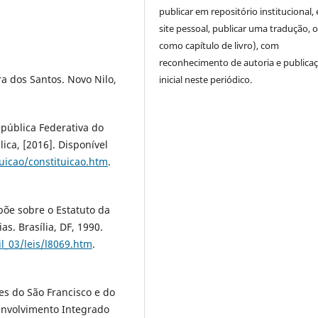
publicar em repositório institucional,
site pessoal, publicar uma tradução, 
como capítulo de livro), com
reconhecimento de autoria e publica
a dos Santos. Novo Nilo,
inicial neste periódico.
epública Federativa do
lica, [2016]. Disponível
tuicao/constituicao.htm
.
spõe sobre o Estatuto da
s. Brasília, DF, 1990.
il_03/leis/l8069.htm
.
s do São Francisco e do
envolvimento Integrado