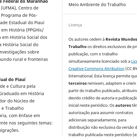
e Federal do Maranhão
Meio Ambiente do Trabalho
 (UFMA), Centro de
 Programa de Pós-
ade Estadual do Piauí
Licença
 em História (PPGHis/
em História Social dos
Os autores cedem à
Revista Mundos
 História Social do
Trabalho
os direitos exclusivos de pr
nvestigações sobre
publicação, com o trabalho
 mundo rural e fronteiras
simultaneamente licenciado sob a
Lic
Creative Commons Attribution
(CC BY
International. Esta licença permite qu
ual do Piauí
terceiros
remixem, adaptem e criem
de e Cultura pela
partir do trabalho publicado, atribui
 Graduado em História
devido crédito de autoria e publicaçã
dor do Núcleo de
inicial neste periódico. Os
autores
tê
e e Trabalho
autorização para assumir contratos
́ria, com ênfase em
adicionais separadamente, para
mente nos seguintes temas:
distribuição não exclusiva da versão 
igrações.
trabalho publicada neste periódico (e