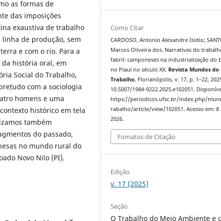
omo as formas de
e das imposições
tina exaustiva de trabalho
Como Citar
inha de produção, sem
CARDOSO, Antonio Alexandre Isidio; SANT
terra e com o rio. Para a
Marcos Oliveira dos. Narrativas do trabalh
fabril: camponeses na industrialização do
 da história oral, em
no Piauí no século XX.
Revista Mundos do
́ria Social do Trabalho,
Trabalho
, Florianópolis, v. 17, p. 1–22, 202
bretudo com a sociologia
10.5007/1984-9222.2025.e102051. Disponíve
uatro homens e uma
https://periodicos.ufsc.br/index.php/mu
ntexto histórico em tela
rabalho/article/view/102051. Acesso em: 8
2026.
ilizamos também
ragmentos do passado,
Fomatos de Citação
onesas no mundo rural do
oado Novo Nilo (PI).
Edição
v. 17 (2025)
Seção
O Trabalho do Meio Ambiente e 