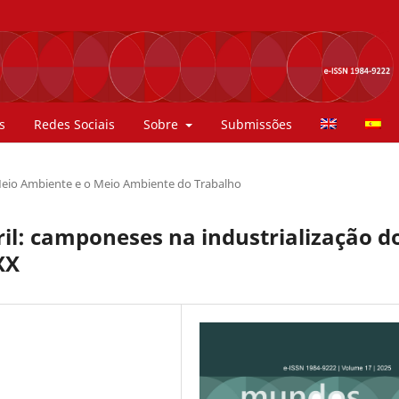
s
Redes Sociais
Sobre
Submissões
eio Ambiente e o Meio Ambiente do Trabalho
ril: camponeses na industrialização d
XX