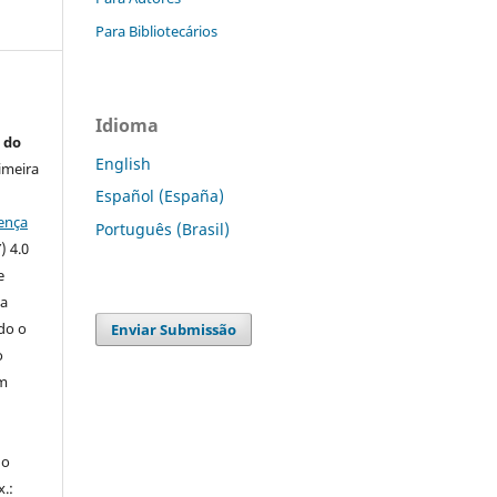
Para Bibliotecários
Idioma
 do
English
imeira
Español (España)
ença
Português (Brasil)
) 4.0
e
 a
ndo o
Enviar Submissão
o
m
do
x.: