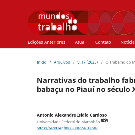
Edições Anteriores
Atual
Contato
Notícia
Início
/
Arquivos
/
v. 17 (2025)
/
O Trabalho do M
Narrativas do trabalho fab
babaçu no Piauí no século 
Antonio Alexandre Isidio Cardoso
Universidade Federal do Maranhão
https://orcid.org/0000-0002-5491-0507