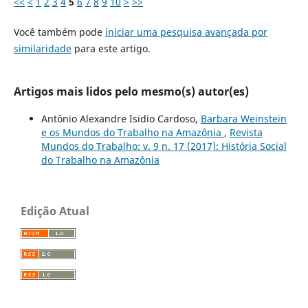
<<
<
1
2
3
4
5
6
7
8
9
10
>
>>
Você também pode
iniciar uma pesquisa avançada por
similaridade
para este artigo.
Artigos mais lidos pelo mesmo(s) autor(es)
Antônio Alexandre Isidio Cardoso,
Barbara Weinstein
e os Mundos do Trabalho na Amazônia
,
Revista
Mundos do Trabalho: v. 9 n. 17 (2017): História Social
do Trabalho na Amazônia
Edição Atual