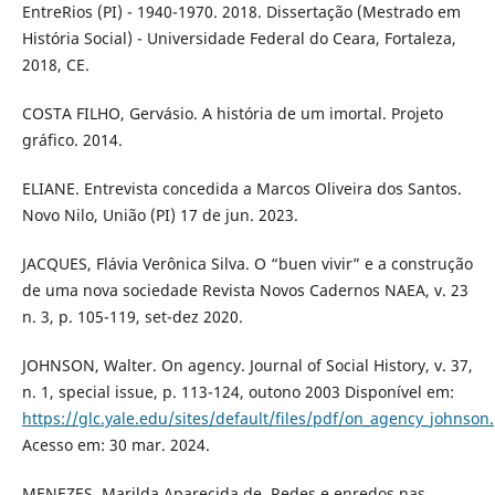
EntreRios (PI) - 1940-1970. 2018. Dissertação (Mestrado em
História Social) - Universidade Federal do Ceara, Fortaleza,
2018, CE.
COSTA FILHO, Gervásio. A história de um imortal. Projeto
gráfico. 2014.
ELIANE. Entrevista concedida a Marcos Oliveira dos Santos.
Novo Nilo, União (PI) 17 de jun. 2023.
JACQUES, Flávia Verônica Silva. O “buen vivir” e a construção
de uma nova sociedade Revista Novos Cadernos NAEA, v. 23
n. 3, p. 105-119, set-dez 2020.
JOHNSON, Walter. On agency. Journal of Social History, v. 37,
n. 1, special issue, p. 113-124, outono 2003 Disponível em:
https://glc.yale.edu/sites/default/files/pdf/on_agency_johnson
Acesso em: 30 mar. 2024.
MENEZES, Marilda Aparecida de. Redes e enredos nas