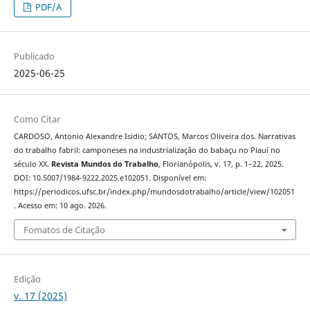
PDF/A
Publicado
2025-06-25
Como Citar
CARDOSO, Antonio Alexandre Isidio; SANTOS, Marcos Oliveira dos. Narrativas
do trabalho fabril: camponeses na industrialização do babaçu no Piauí no
século XX.
Revista Mundos do Trabalho
, Florianópolis, v. 17, p. 1–22, 2025.
DOI: 10.5007/1984-9222.2025.e102051. Disponível em:
https://periodicos.ufsc.br/index.php/mundosdotrabalho/article/view/102051
. Acesso em: 10 ago. 2026.
Fomatos de Citação
Edição
v. 17 (2025)