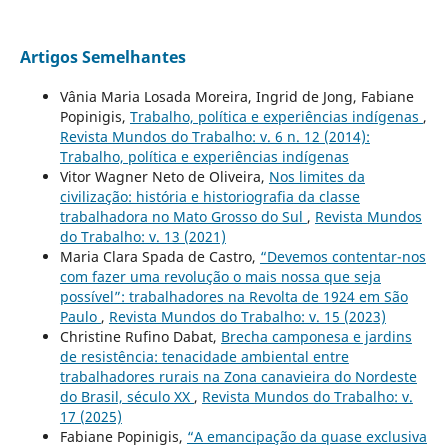
Artigos Semelhantes
Vânia Maria Losada Moreira, Ingrid de Jong, Fabiane
Popinigis,
Trabalho, política e experiências indígenas
,
Revista Mundos do Trabalho: v. 6 n. 12 (2014):
Trabalho, política e experiências indígenas
Vitor Wagner Neto de Oliveira,
Nos limites da
civilização: história e historiografia da classe
trabalhadora no Mato Grosso do Sul
,
Revista Mundos
do Trabalho: v. 13 (2021)
Maria Clara Spada de Castro,
“Devemos contentar-nos
com fazer uma revolução o mais nossa que seja
possível”: trabalhadores na Revolta de 1924 em São
Paulo
,
Revista Mundos do Trabalho: v. 15 (2023)
Christine Rufino Dabat,
Brecha camponesa e jardins
de resistência: tenacidade ambiental entre
trabalhadores rurais na Zona canavieira do Nordeste
do Brasil, século XX
,
Revista Mundos do Trabalho: v.
17 (2025)
Fabiane Popinigis,
“A emancipação da quase exclusiva