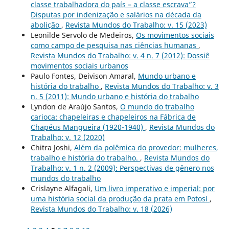
classe trabalhadora do país – a classe escrava”?
Disputas por indenização e salários na década da
abolição
,
Revista Mundos do Trabalho: v. 15 (2023)
Leonilde Servolo de Medeiros,
Os movimentos sociais
como campo de pesquisa nas ciências humanas
,
Revista Mundos do Trabalho: v. 4 n. 7 (2012): Dossiê
movimentos sociais urbanos
Paulo Fontes, Deivison Amaral,
Mundo urbano e
história do trabalho
,
Revista Mundos do Trabalho: v. 3
n. 5 (2011): Mundo urbano e história do trabalho
Lyndon de Araújo Santos,
O mundo do trabalho
carioca: chapeleiras e chapeleiros na Fábrica de
Chapéus Mangueira (1920-1940)
,
Revista Mundos do
Trabalho: v. 12 (2020)
Chitra Joshi,
Além da polêmica do provedor: mulheres,
trabalho e história do trabalho.
,
Revista Mundos do
Trabalho: v. 1 n. 2 (2009): Perspectivas de gênero nos
mundos do trabalho
Crislayne Alfagali,
Um livro imperativo e imperial: por
uma história social da produção da prata em Potosí
,
Revista Mundos do Trabalho: v. 18 (2026)