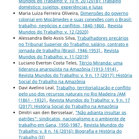
Mundos do Trabalho: v. 10 n. 20 (2018): Trabalho
doméstico: sujeitos, experiências e lutas
Maria Luiza Ferreira Oliveira,
Dimensões do governo
colonial em Moçâmedes e suas conexões com o Brasil:
trabalho, negócios e conflitos, 1840-1860
,
Revista
Mundos do Trabalho: v. 12 (2020)
Alessandra Belo Assis Silva,
Trabalhadores precários
no Tribunal Superior do Trabalho: salário, contrato e
jornada de trabalho (Brasil, 1946-1953)
,
Revista
Mundos do Trabalho: v. 11 (2019)
Luciano Everton Costa Teles,
Tércio Miranda: uma
liderança anarquista na Amazônia (1913-1914)
,
Revista Mundos do Trabalho: v. 9 n. 17 (2017): História
Social do Trabalho na Amazônia
Davi Avelino Leal,
Trabalho, territorialização e conflito
pelo uso dos recursos naturais no Rio Madeira /AM
(1861 - 1932)
,
Revista Mundos do Trabalho: v. 9 n. 17
(2017): História Social do Trabalho na Amazônia
Dmitri van den Bersselaar,
"Não adianta insultar os
patrões": sindicatos, nacionalismo e o ambiente de
trabalho em Gana, 1950-1987
,
Revista Mundos do
Trabalho: v. 8 n. 16 (2016): Biografia e História do
Trabalho (II)