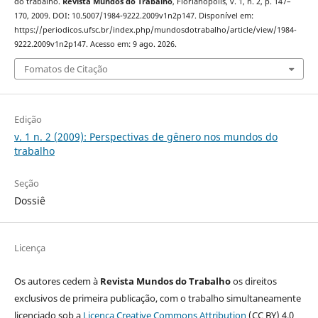
do trabalho.
Revista Mundos do Trabalho
, Florianópolis, v. 1, n. 2, p. 147–
170, 2009. DOI: 10.5007/1984-9222.2009v1n2p147. Disponível em:
https://periodicos.ufsc.br/index.php/mundosdotrabalho/article/view/1984-
9222.2009v1n2p147. Acesso em: 9 ago. 2026.
Fomatos de Citação
Edição
v. 1 n. 2 (2009): Perspectivas de gênero nos mundos do
trabalho
Seção
Dossiê
Licença
Os autores cedem à
Revista Mundos do Trabalho
os direitos
exclusivos de primeira publicação, com o trabalho simultaneamente
licenciado sob a
Licença Creative Commons Attribution
(CC BY) 4.0