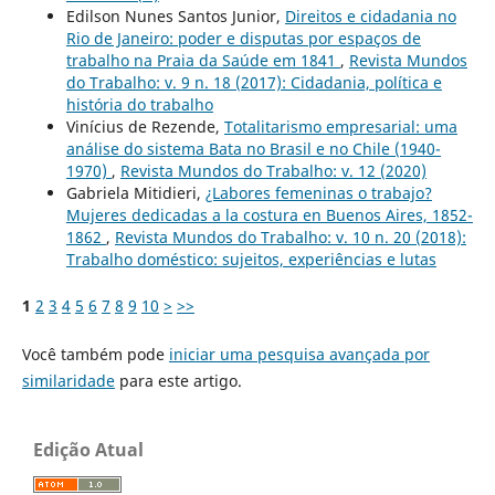
Edilson Nunes Santos Junior,
Direitos e cidadania no
Rio de Janeiro: poder e disputas por espaços de
trabalho na Praia da Saúde em 1841
,
Revista Mundos
do Trabalho: v. 9 n. 18 (2017): Cidadania, política e
história do trabalho
Vinícius de Rezende,
Totalitarismo empresarial: uma
análise do sistema Bata no Brasil e no Chile (1940-
1970)
,
Revista Mundos do Trabalho: v. 12 (2020)
Gabriela Mitidieri,
¿Labores femeninas o trabajo?
Mujeres dedicadas a la costura en Buenos Aires, 1852-
1862
,
Revista Mundos do Trabalho: v. 10 n. 20 (2018):
Trabalho doméstico: sujeitos, experiências e lutas
1
2
3
4
5
6
7
8
9
10
>
>>
Você também pode
iniciar uma pesquisa avançada por
similaridade
para este artigo.
Edição Atual