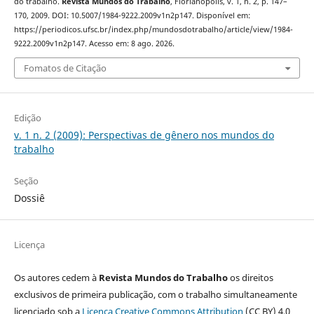
do trabalho.
Revista Mundos do Trabalho
, Florianópolis, v. 1, n. 2, p. 147–
170, 2009. DOI: 10.5007/1984-9222.2009v1n2p147. Disponível em:
https://periodicos.ufsc.br/index.php/mundosdotrabalho/article/view/1984-
9222.2009v1n2p147. Acesso em: 8 ago. 2026.
Fomatos de Citação
Edição
v. 1 n. 2 (2009): Perspectivas de gênero nos mundos do
trabalho
Seção
Dossiê
Licença
Os autores cedem à
Revista Mundos do Trabalho
os direitos
exclusivos de primeira publicação, com o trabalho simultaneamente
licenciado sob a
Licença Creative Commons Attribution
(CC BY) 4.0