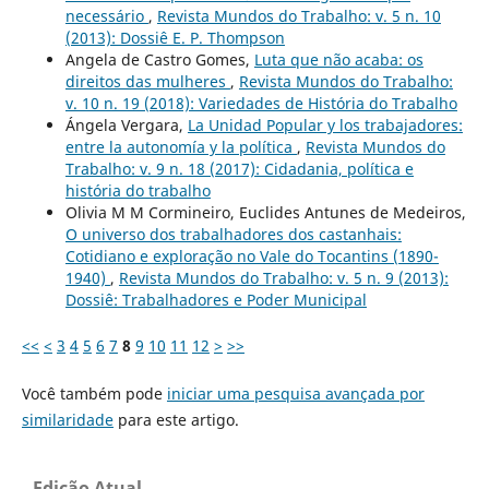
necessário
,
Revista Mundos do Trabalho: v. 5 n. 10
(2013): Dossiê E. P. Thompson
Angela de Castro Gomes,
Luta que não acaba: os
direitos das mulheres
,
Revista Mundos do Trabalho:
v. 10 n. 19 (2018): Variedades de História do Trabalho
Ángela Vergara,
La Unidad Popular y los trabajadores:
entre la autonomía y la política
,
Revista Mundos do
Trabalho: v. 9 n. 18 (2017): Cidadania, política e
história do trabalho
Olivia M M Cormineiro, Euclides Antunes de Medeiros,
O universo dos trabalhadores dos castanhais:
Cotidiano e exploração no Vale do Tocantins (1890-
1940)
,
Revista Mundos do Trabalho: v. 5 n. 9 (2013):
Dossiê: Trabalhadores e Poder Municipal
<<
<
3
4
5
6
7
8
9
10
11
12
>
>>
Você também pode
iniciar uma pesquisa avançada por
similaridade
para este artigo.
Edição Atual