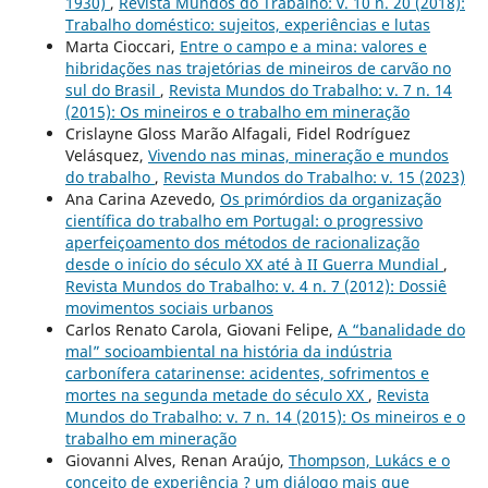
1930)
,
Revista Mundos do Trabalho: v. 10 n. 20 (2018):
Trabalho doméstico: sujeitos, experiências e lutas
Marta Cioccari,
Entre o campo e a mina: valores e
hibridações nas trajetórias de mineiros de carvão no
sul do Brasil
,
Revista Mundos do Trabalho: v. 7 n. 14
(2015): Os mineiros e o trabalho em mineração
Crislayne Gloss Marão Alfagali, Fidel Rodríguez
Velásquez,
Vivendo nas minas, mineração e mundos
do trabalho
,
Revista Mundos do Trabalho: v. 15 (2023)
Ana Carina Azevedo,
Os primórdios da organização
científica do trabalho em Portugal: o progressivo
aperfeiçoamento dos métodos de racionalização
desde o início do século XX até à II Guerra Mundial
,
Revista Mundos do Trabalho: v. 4 n. 7 (2012): Dossiê
movimentos sociais urbanos
Carlos Renato Carola, Giovani Felipe,
A “banalidade do
mal” socioambiental na história da indústria
carbonífera catarinense: acidentes, sofrimentos e
mortes na segunda metade do século XX
,
Revista
Mundos do Trabalho: v. 7 n. 14 (2015): Os mineiros e o
trabalho em mineração
Giovanni Alves, Renan Araújo,
Thompson, Lukács e o
conceito de experiência ? um diálogo mais que