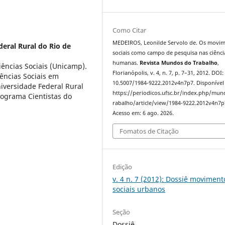
Como Citar
MEDEIROS, Leonilde Servolo de. Os movi
eral Rural do Rio de
sociais como campo de pesquisa nas ciênci
humanas.
Revista Mundos do Trabalho
,
iências Sociais (Unicamp).
Florianópolis, v. 4, n. 7, p. 7–31, 2012. DOI:
ências Sociais em
10.5007/1984-9222.2012v4n7p7. Disponível
iversidade Federal Rural
https://periodicos.ufsc.br/index.php/mu
rograma Cientistas do
rabalho/article/view/1984-9222.2012v4n7p
Acesso em: 6 ago. 2026.
Fomatos de Citação
Edição
v. 4 n. 7 (2012): Dossiê moviment
sociais urbanos
Seção
Dossiê