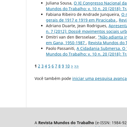
Juliana Sousa,
O XI Congresso Nacional das
Mundos do Trabalho: v. 10 n. 20 (2018): Tr
Fabiana Ribeiro de Andrade Junqueira,
O 
gerais de 1917 e 1919 em Piracicaba
,
Revi
Adriano Duarte, Jean Rodrigues,
Apresent
n. 7 (2012): Dossiê movimentos sociais ur
Dmitri van den Bersselaar,
"Não adianta in
em Gana, 1950-1987
,
Revista Mundos do Tr
Paolo Passaniti,
A Cidadania Submersa. O T
Mundos do Trabalho: v. 10 n. 20 (2018): Tr
1
2
3
4
5
6
7
8
9
10
>
>>
Você também pode
iniciar uma pesquisa avança
A
Revista Mundos do Trabalho
(e-ISSN: 1984-92