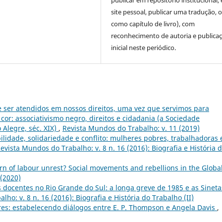
site pessoal, publicar uma tradução, 
como capítulo de livro), com
reconhecimento de autoria e publica
inicial neste periódico.
ser atendidos em nossos direitos, uma vez que servimos para
cor: associativismo negro, direitos e cidadania (a Sociedade
 Alegre, séc. XIX)
,
Revista Mundos do Trabalho: v. 11 (2019)
ilidade, solidariedade e conflito: mulheres pobres, trabalhadoras 
evista Mundos do Trabalho: v. 8 n. 16 (2016): Biografia e História 
n of labour unrest? Social movements and rebellions in the Globa
 (2020)
docentes no Rio Grande do Sul: a longa greve de 1985 e as Sineta
ho: v. 8 n. 16 (2016): Biografia e História do Trabalho (II)
es: estabelecendo diálogos entre E. P. Thompson e Angela Davis
,