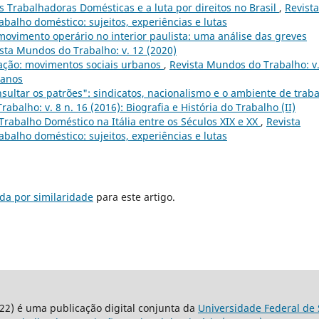
 Trabalhadoras Domésticas e a luta por direitos no Brasil
,
Revista
abalho doméstico: sujeitos, experiências e lutas
movimento operário no interior paulista: uma análise das greves
sta Mundos do Trabalho: v. 12 (2020)
ação: movimentos sociais urbanos
,
Revista Mundos do Trabalho: v.
banos
sultar os patrões": sindicatos, nacionalismo e o ambiente de trab
abalho: v. 8 n. 16 (2016): Biografia e História do Trabalho (II)
rabalho Doméstico na Itália entre os Séculos XIX e XX
,
Revista
abalho doméstico: sujeitos, experiências e lutas
da por similaridade
para este artigo.
22) é uma publicação digital conjunta da
Universidade Federal de 