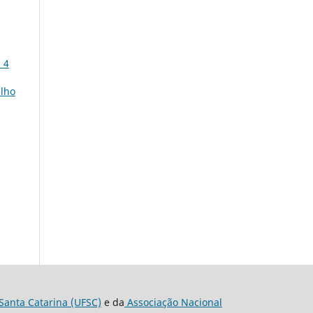
 4
alho
Santa Catarina (UFSC)
e da
Associação Nacional