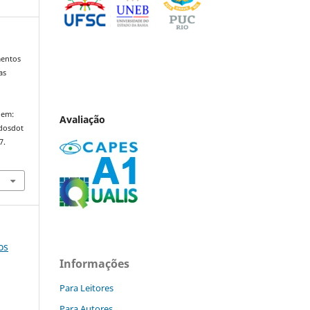
mentos
as
 em:
Avaliação
ndosdot
7.
os
Informações
Para Leitores
Para Autores