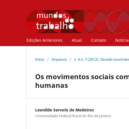
Edições Anteriores
Atual
Contato
Notícia
Início
/
Arquivos
/
v. 4 n. 7 (2012): Dossiê movime
Os movimentos sociais com
humanas
Leonilde Servolo de Medeiros
Universidade Federal Rural do Rio de Janeiro