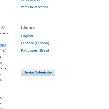
Para Bibliotecários
Idioma
 do
imeira
English
Español (España)
ença
Português (Brasil)
) 4.0
e
 a
ndo o
Enviar Submissão
o
m
do
x.:
 em