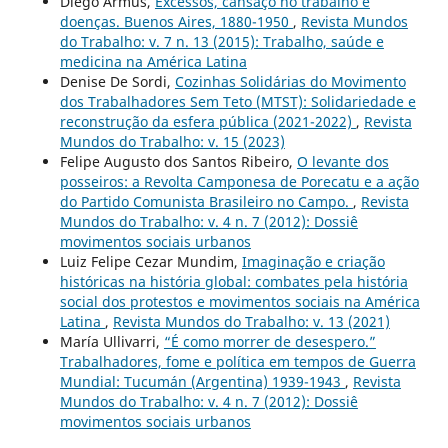
Diego Armus,
Excessos, cansaço no trabalho e
doenças. Buenos Aires, 1880-1950
,
Revista Mundos
do Trabalho: v. 7 n. 13 (2015): Trabalho, saúde e
medicina na América Latina
Denise De Sordi,
Cozinhas Solidárias do Movimento
dos Trabalhadores Sem Teto (MTST): Solidariedade e
reconstrução da esfera pública (2021-2022)
,
Revista
Mundos do Trabalho: v. 15 (2023)
Felipe Augusto dos Santos Ribeiro,
O levante dos
posseiros: a Revolta Camponesa de Porecatu e a ação
do Partido Comunista Brasileiro no Campo.
,
Revista
Mundos do Trabalho: v. 4 n. 7 (2012): Dossiê
movimentos sociais urbanos
Luiz Felipe Cezar Mundim,
Imaginação e criação
históricas na história global: combates pela história
social dos protestos e movimentos sociais na América
Latina
,
Revista Mundos do Trabalho: v. 13 (2021)
María Ullivarri,
“É como morrer de desespero.”
Trabalhadores, fome e política em tempos de Guerra
Mundial: Tucumán (Argentina) 1939-1943
,
Revista
Mundos do Trabalho: v. 4 n. 7 (2012): Dossiê
movimentos sociais urbanos