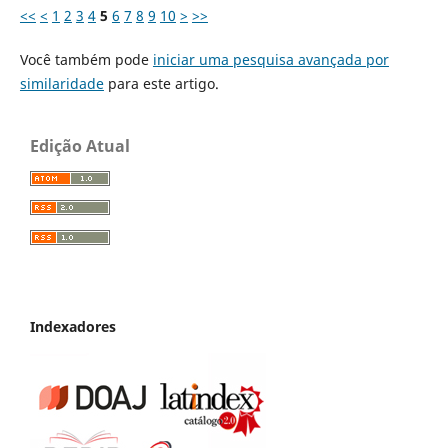
<<
<
1
2
3
4
5
6
7
8
9
10
>
>>
Você também pode
iniciar uma pesquisa avançada por
similaridade
para este artigo.
Edição Atual
Indexadores