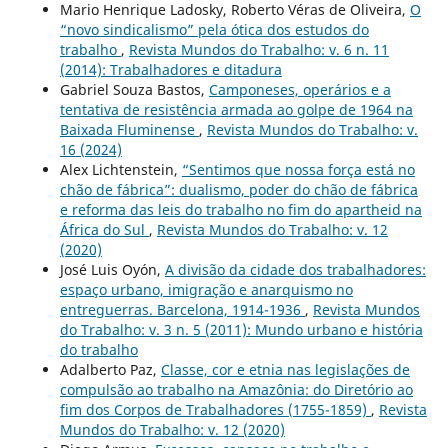
Mario Henrique Ladosky, Roberto Véras de Oliveira,
O
“novo sindicalismo” pela ótica dos estudos do
trabalho
,
Revista Mundos do Trabalho: v. 6 n. 11
(2014): Trabalhadores e ditadura
Gabriel Souza Bastos,
Camponeses, operários e a
tentativa de resistência armada ao golpe de 1964 na
Baixada Fluminense
,
Revista Mundos do Trabalho: v.
16 (2024)
Alex Lichtenstein,
“Sentimos que nossa força está no
chão de fábrica”: dualismo, poder do chão de fábrica
e reforma das leis do trabalho no fim do apartheid na
África do Sul
,
Revista Mundos do Trabalho: v. 12
(2020)
José Luis Oyón,
A divisão da cidade dos trabalhadores:
espaço urbano, imigração e anarquismo no
entreguerras. Barcelona, 1914-1936
,
Revista Mundos
do Trabalho: v. 3 n. 5 (2011): Mundo urbano e história
do trabalho
Adalberto Paz,
Classe, cor e etnia nas legislações de
compulsão ao trabalho na Amazônia: do Diretório ao
fim dos Corpos de Trabalhadores (1755-1859)
,
Revista
Mundos do Trabalho: v. 12 (2020)