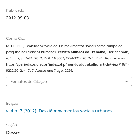
Publicado
2012-09-03
Como Citar
MEDEIROS, Leonilde Servolo de. Os movimentos sociais como campo de
pesquisa nas ciências humanas.
Revista Mundos do Trabalho
, Florianópolis,
v. 4, n. 7, p. 7–31, 2012. DOI: 10.5007/1984-9222.2012v4n7p7. Disponível em:
https://periodicos.ufsc.br/index.php/mundosdotrabalho/article/view/1984-
9222.2012v4n7p7. Acesso em: 7 ago. 2026.
Fomatos de Citação
Edição
v. 4 n. 7 (2012): Dossiê movimentos sociais urbanos
Seção
Dossiê