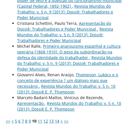
poder de veto e a questão do funcionalismo municipal
(Capital Federal, 1892-1902)
,
Revista Mundos do
Trabalho: v. 5 n. 9 (2013): Dossiê: Trabalhadores e
Poder Municipal
Cristiana Schettini, Paulo Terra,
Apresentação do
Dossiê: Trabalhadores e Poder Municipal
,
Revista
Mundos do Trabalho: v. 5 n. 9 (2013): Dossiê:
Trabalhadores e Poder Municipal
Michel Ralle,
Primeiro anarquismo espanhol e cultura
operária (1868-1910). O peso da subordinação na
defesa da identidade do trabalhador
,
Revista Mundos
do Trabalho: v. 5 n. 9 (2013): Dossiê: Trabalhadores e
Poder Municipal
Giovanni Alves, Renan Araújo,
Thompson, Lukács e o
conceito de experiência ? um diálogo mais que
necessário
,
Revista Mundos do Trabalho: v. 5 n. 10
(2013): Dossiê E. P. Thompson
Marcelo Badaró Mattos, Vinícius de Rezende,
Apresentação
,
Revista Mundos do Trabalho: v. 5 n. 10
(2013): Dossiê E. P. Thompson
<<
<
5
6
7
8
9
10
11
12
13
14
>
>>