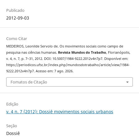
Publicado
2012-09-03
Como Citar
MEDEIROS, Leonilde Servolo de. Os movimentos sociais como campo de
pesquisa nas ciências humanas.
Revista Mundos do Trabalho
, Florianópolis,
v. 4, n. 7, p. 7–31, 2012. DOI: 10.5007/1984-9222.2012v4n7p7. Disponível em:
https://periodicos.ufsc.br/index.php/mundosdotrabalho/article/view/1984-
9222.2012v4n7p7. Acesso em: 7 ago. 2026.
Fomatos de Citação
Edição
v. 4 n. 7 (2012): Dossiê movimentos sociais urbanos
Seção
Dossiê