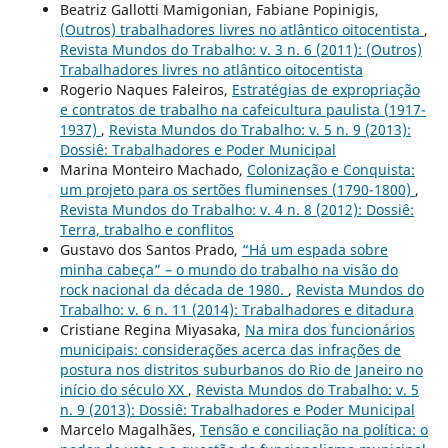
Beatriz Gallotti Mamigonian, Fabiane Popinigis,
(Outros) trabalhadores livres no atlântico oitocentista
,
Revista Mundos do Trabalho: v. 3 n. 6 (2011): (Outros)
Trabalhadores livres no atlântico oitocentista
Rogerio Naques Faleiros,
Estratégias de expropriação
e contratos de trabalho na cafeicultura paulista (1917-
1937)
,
Revista Mundos do Trabalho: v. 5 n. 9 (2013):
Dossiê: Trabalhadores e Poder Municipal
Marina Monteiro Machado,
Colonização e Conquista:
um projeto para os sertões fluminenses (1790-1800)
,
Revista Mundos do Trabalho: v. 4 n. 8 (2012): Dossiê:
Terra, trabalho e conflitos
Gustavo dos Santos Prado,
“Há um espada sobre
minha cabeça” – o mundo do trabalho na visão do
rock nacional da década de 1980.
,
Revista Mundos do
Trabalho: v. 6 n. 11 (2014): Trabalhadores e ditadura
Cristiane Regina Miyasaka,
Na mira dos funcionários
municipais: considerações acerca das infrações de
postura nos distritos suburbanos do Rio de Janeiro no
início do século XX
,
Revista Mundos do Trabalho: v. 5
n. 9 (2013): Dossiê: Trabalhadores e Poder Municipal
Marcelo Magalhães,
Tensão e conciliação na política: o