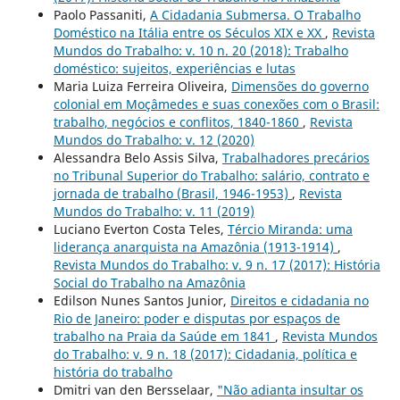
Paolo Passaniti,
A Cidadania Submersa. O Trabalho
Doméstico na Itália entre os Séculos XIX e XX
,
Revista
Mundos do Trabalho: v. 10 n. 20 (2018): Trabalho
doméstico: sujeitos, experiências e lutas
Maria Luiza Ferreira Oliveira,
Dimensões do governo
colonial em Moçâmedes e suas conexões com o Brasil:
trabalho, negócios e conflitos, 1840-1860
,
Revista
Mundos do Trabalho: v. 12 (2020)
Alessandra Belo Assis Silva,
Trabalhadores precários
no Tribunal Superior do Trabalho: salário, contrato e
jornada de trabalho (Brasil, 1946-1953)
,
Revista
Mundos do Trabalho: v. 11 (2019)
Luciano Everton Costa Teles,
Tércio Miranda: uma
liderança anarquista na Amazônia (1913-1914)
,
Revista Mundos do Trabalho: v. 9 n. 17 (2017): História
Social do Trabalho na Amazônia
Edilson Nunes Santos Junior,
Direitos e cidadania no
Rio de Janeiro: poder e disputas por espaços de
trabalho na Praia da Saúde em 1841
,
Revista Mundos
do Trabalho: v. 9 n. 18 (2017): Cidadania, política e
história do trabalho
Dmitri van den Bersselaar,
"Não adianta insultar os