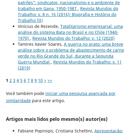
patrões": sindicatos, nacionalismo e o ambiente de
trabalho em Gana, 1950-1987
,
Revista Mundos do
Trabalho: v. 8 n. 16 (2016): Biografia e História do
Trabalho (II)
Vinícius de Rezende,
Totalitarismo empresarial: uma
análise do sistema Bata no Brasil e no Chile (1940-
1970)
,
Revista Mundos do Trabalho: v. 12 (2020)
Tamires Xavier Soares,
A guerra no prato: uma breve
análise sobre o problema de abastecimento de carne
verde no Rio Grande do Sul, durante a Segunda
Guerra Mundial
,
Revista Mundos do Trabalho: v. 11
(2019)
1
2
3
4
5
6
7
8
9
10
>
>>
Você também pode
iniciar uma pesquisa avançada por
similaridade
para este artigo.
Artigos mais lidos pelo mesmo(s) autor(es)
Fabiane Popinigis, Cristiana Schettini,
Apresentação: