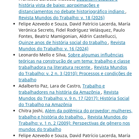
história vista de baixo: aproximações e
distanciamentos no debate historiográfico indiano
,
Revista Mundos do Trabalho: v. 18 (2026)
Felipe Azevedo e Souza, David Patrício Lacerda, María
Verónica Secreto, Fidel Rodríguez Velásquez, Paulo
Fontes, Beatriz Mamigonian, Aldrin Castellucci,
Quinze anos de história social do trabalho
,
Revista
Mundos do Trabalho: v. 16 (2024)
Leonardo Mello e Silva,
Sobre algumas influências
teóricas na construção de um tema: trabalho e classe
trabalhadora na literatura recente
,
Revista Mundos
do Trabalho: v. 2 n. 3 (2010): Processos e condições de
trabalho
Adalberto Paz, Lara de Castro,
Trabalho e
trabalhadores na história da Amazônia
,
Revista
Mundos do Trabalho: v. 9 n. 17 (2017): História Social
do Trabalho na Amazônia
Chitra Joshi,
Além da polêmica do provedor: mulheres,
trabalho e história do trabalho.
,
Revista Mundos do
Trabalho: v. 1 n. 2 (2009): Perspectivas de gênero nos
mundos do trabalho
Felipe Azevedo e Souza, David Patrício Lacerda, María