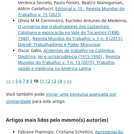
Verónica Secreto, Paulo Fontes, Beatriz Mamigonian,
Aldrin Castellucci,
Editorial v. 15
,
Revista Mundos do
Trabalho: v. 15 (2023)
Olivia M M Cormineiro, Euclides Antunes de Medeiros,
O universo dos trabalhadores dos castanhais:
Cotidiano e exploração no Vale do Tocantins (1890-
1940)
,
Revista Mundos do Trabalho: v. 5 n. 9 (2013):
Dossiê: Trabalhadores e Poder Municipal
Óscar Gallo,
Acidentes de trabalho na Colômbia.
Doutrina, lei e jurisprudência (1915-1950)
,
Revista
Mundos do Trabalho: v. 7 n. 13 (2015): Trabalho,
saúde e medicina na América Latina
<<
<
5
6
7
8
9
10
11
12
13
14
>
>>
Você também pode
iniciar uma pesquisa avançada por
similaridade
para este artigo.
Artigos mais lidos pelo mesmo(s) autor(es)
Fabiane Popinigis, Cristiana Schettini,
Apresentação: