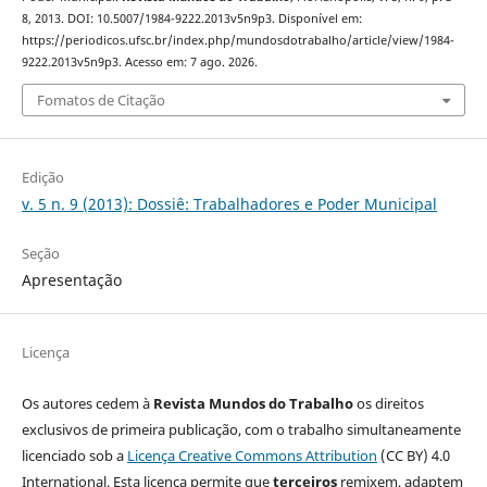
8, 2013. DOI: 10.5007/1984-9222.2013v5n9p3. Disponível em:
https://periodicos.ufsc.br/index.php/mundosdotrabalho/article/view/1984-
9222.2013v5n9p3. Acesso em: 7 ago. 2026.
Fomatos de Citação
Edição
v. 5 n. 9 (2013): Dossiê: Trabalhadores e Poder Municipal
Seção
Apresentação
Licença
Os autores cedem à
Revista Mundos do Trabalho
os direitos
exclusivos de primeira publicação, com o trabalho simultaneamente
licenciado sob a
Licença Creative Commons Attribution
(CC BY) 4.0
International. Esta licença permite que
terceiros
remixem, adaptem