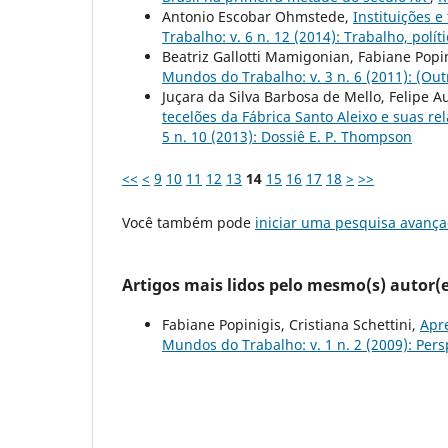
Antonio Escobar Ohmstede,
Instituições 
Trabalho: v. 6 n. 12 (2014): Trabalho, polí
Beatriz Gallotti Mamigonian, Fabiane Popi
Mundos do Trabalho: v. 3 n. 6 (2011): (Outr
Juçara da Silva Barbosa de Mello, Felipe 
tecelões da Fábrica Santo Aleixo e suas re
5 n. 10 (2013): Dossiê E. P. Thompson
<<
<
9
10
11
12
13
14
15
16
17
18
>
>>
Você também pode
iniciar uma pesquisa avança
Artigos mais lidos pelo mesmo(s) autor(e
Fabiane Popinigis, Cristiana Schettini,
Apr
Mundos do Trabalho: v. 1 n. 2 (2009): Pe