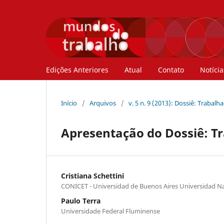
Edições Anteriores
Atual
Contato
Notícia
Início
/
Arquivos
/
v. 5 n. 9 (2013): Dossiê: Trabal
Apresentação do Dossiê: T
Cristiana Schettini
CONICET - Universidad de Buenos Aires Universidad Na
Paulo Terra
Universidade Federal Fluminense