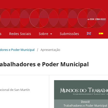
s
Redes Sociais
Sobre
Submissões
hadores e Poder Municipal
/
Apresentação
rabalhadores e Poder Municipal
cional de San Martín