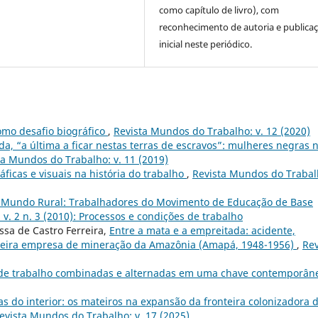
como capítulo de livro), com
reconhecimento de autoria e publica
inicial neste periódico.
omo desafio biográfico
,
Revista Mundos do Trabalho: v. 12 (2020)
da, “a última a ficar nestas terras de escravos”: mulheres negras 
ta Mundos do Trabalho: v. 11 (2019)
ficas e visuais na história do trabalho
,
Revista Mundos do Trabal
o Mundo Rural: Trabalhadores do Movimento de Educação de Base
v. 2 n. 3 (2010): Processos e condições de trabalho
ssa de Castro Ferreira,
Entre a mata e a empreitada: acidente,
meira empresa de mineração da Amazônia (Amapá, 1948-1956)
,
Rev
s de trabalho combinadas e alternadas em uma chave contemporâ
as do interior: os mateiros na expansão da fronteira colonizadora 
evista Mundos do Trabalho: v. 17 (2025)