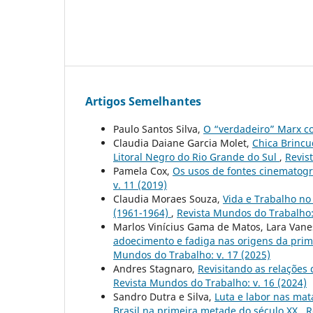
Artigos Semelhantes
Paulo Santos Silva,
O “verdadeiro” Marx c
Claudia Daiane Garcia Molet,
Chica Brincu
Litoral Negro do Rio Grande do Sul
,
Revis
Pamela Cox,
Os usos de fontes cinematográ
v. 11 (2019)
Claudia Moraes Souza,
Vida e Trabalho n
(1961-1964)
,
Revista Mundos do Trabalho: 
Marlos Vinícius Gama de Matos, Lara Vane
adoecimento e fadiga nas origens da pri
Mundos do Trabalho: v. 17 (2025)
Andres Stagnaro,
Revisitando as relaçõe
Revista Mundos do Trabalho: v. 16 (2024)
Sandro Dutra e Silva,
Luta e labor nas mat
Brasil na primeira metade do século XX
,
R