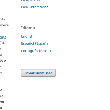
Para Bibliotecários
 do
imeira
Idioma
English
ença
) 4.0
Español (España)
e
Português (Brasil)
 a
ndo o
o
m
Enviar Submissão
do
x.:
 em
ou