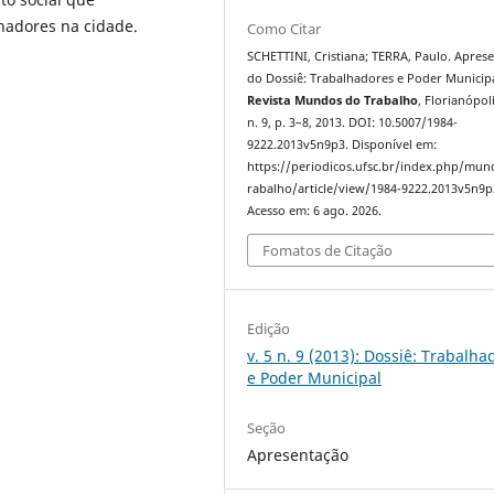
hadores na cidade.
Como Citar
SCHETTINI, Cristiana; TERRA, Paulo. Apres
do Dossiê: Trabalhadores e Poder Municipa
Revista Mundos do Trabalho
, Florianópoli
n. 9, p. 3–8, 2013. DOI: 10.5007/1984-
9222.2013v5n9p3. Disponível em:
https://periodicos.ufsc.br/index.php/mu
rabalho/article/view/1984-9222.2013v5n9p
Acesso em: 6 ago. 2026.
Fomatos de Citação
Edição
v. 5 n. 9 (2013): Dossiê: Trabalha
e Poder Municipal
Seção
Apresentação