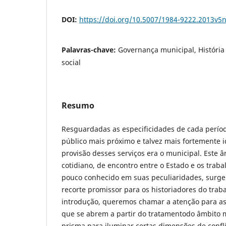
DOI:
https://doi.org/10.5007/1984-9222.2013v5
Palavras-chave:
Governança municipal, História 
social
Resumo
Resguardadas as especificidades de cada períod
público mais próximo e talvez mais fortemente i
provisão desses serviços era o municipal. Este â
cotidiano, de encontro entre o Estado e os traba
pouco conhecido em suas peculiaridades, surg
recorte promissor para os historiadores do trab
introdução, queremos chamar a atenção para as 
que se abrem a partir do tratamentodo âmbito
prisma para iluminar certas dimensões de confli