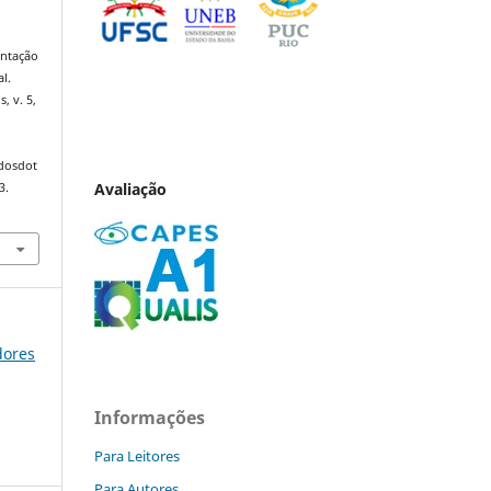
entação
l.
s, v. 5,
ndosdot
Avaliação
3.
dores
Informações
Para Leitores
Para Autores