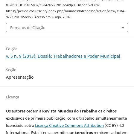
8, 2013. DOI: 10.5007/1984-9222.2013v5n9p3. Disponível em:
https://periodicos.ufsc.br/index.php/mundosdotrabalho/article/view/1984-
9222.2013v5n9p3. Acesso em: 6 ago. 2026.
Fomatos de Citação
Edição
v. 5 n. 9 (2013): Dossiê: Trabalhadores e Poder Municipal
Seção
Apresentação
Licença
Os autores cedem à
Revista Mundos do Trabalho
os direitos
exclusivos de primeira publicação, com o trabalho simultaneamente
licenciado sob a
Licença Creative Commons Attribution
(CC BY) 4.0
International. Esta licença permite que
terceiros
remixem, adaptem