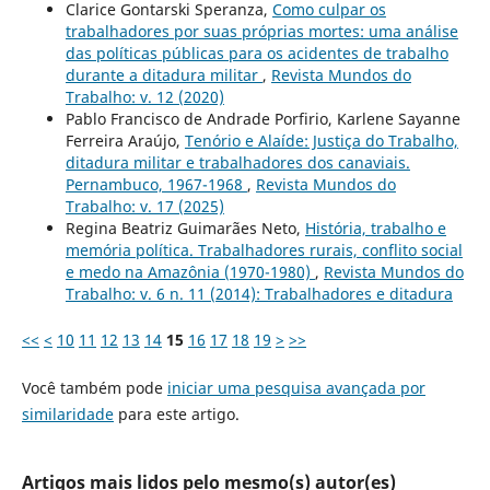
Clarice Gontarski Speranza,
Como culpar os
trabalhadores por suas próprias mortes: uma análise
das políticas públicas para os acidentes de trabalho
durante a ditadura militar
,
Revista Mundos do
Trabalho: v. 12 (2020)
Pablo Francisco de Andrade Porfirio, Karlene Sayanne
Ferreira Araújo,
Tenório e Alaíde: Justiça do Trabalho,
ditadura militar e trabalhadores dos canaviais.
Pernambuco, 1967-1968
,
Revista Mundos do
Trabalho: v. 17 (2025)
Regina Beatriz Guimarães Neto,
História, trabalho e
memória política. Trabalhadores rurais, conflito social
e medo na Amazônia (1970-1980)
,
Revista Mundos do
Trabalho: v. 6 n. 11 (2014): Trabalhadores e ditadura
<<
<
10
11
12
13
14
15
16
17
18
19
>
>>
Você também pode
iniciar uma pesquisa avançada por
similaridade
para este artigo.
Artigos mais lidos pelo mesmo(s) autor(es)