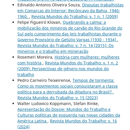
Edinaldo Antonio Oliveira Souza,
Disputas trabalhistas
em Comarcas do Interior: Recôncavo da Bahia, 1940-
1960.
,
Revista Mundos do Trabalho: v. 1 n. 1 (2009)
Felipe Figueiró Klovan,
Quebrando a calma: a
mobilização dos mineiros de carvão do Rio Grande do
Sul pelo cumprimento das leis trabalhistas durante o
Governo Provisório de Getúlio Vargas (1930 - 1934)
,
Revista Mundos do Trabalho: v. 7 n. 14 (2015): Os
mineiros e o trabalho em mineração
Rosemeri Moreira,
História com mulheres: mulheres
com história
,
Revista Mundos do Trabalho: v. 1 n. 2
(2009): Perspectivas de gênero nos mundos do
trabalho
Pedro Carneiro Teixeirense,
Tempos de tormenta:
Como os movimentos sociais conquistaram a classe
política para a derrubada da ditadura no Brasil?
,
Revista Mundos do Trabalho: v. 15 (2023)
Walter Ludovico Koppmann, Stefan Rinke,
Apresentação do Dossie: Mundos do Trabalho e
Culturas políticas de esquerda nas novas cidades da
América Latina
,
Revista Mundos do Trabalho: v. 16
(2024)