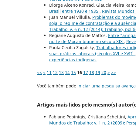
Diorge Alceno Konrad, Glaucia Vieira Ram
Brasil entre 1930 e 1935
,
Revista Mundos d
Juan Manuel Villulla,
Problemas do movimen
soja, o regime de contratação e a ausência
Trabalho: v. 6 n. 12 (2014): Trabalho, polí
Regiane Augusto de Mattos,
Entre “aring
norte de Moçambique no século XIX
,
Revi
Paula Cecilia Zagalsky,
Trabalhadores indí
suas práticas laborais (séculos XVI e XVII)
experiências indígenas
<<
<
11
12
13
14
15
16
17
18
19
20
>
>>
Você também pode
iniciar uma pesquisa avança
Artigos mais lidos pelo mesmo(s) autor(e
Fabiane Popinigis, Cristiana Schettini,
Apr
Mundos do Trabalho: v. 1 n. 2 (2009): Pe