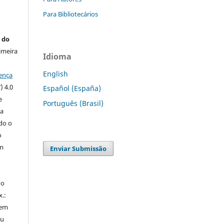
Para Bibliotecários
 do
imeira
Idioma
English
ença
) 4.0
Español (España)
e
Português (Brasil)
 a
ndo o
o
m
Enviar Submissão
do
x.:
 em
ou