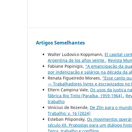
Artigos Semelhantes
Walter Ludovico Koppmann,
El capital con
Argentina de los años veinte
,
Revista Mun
Fabiane Popinigis,
“A emancipação da quas
por indenização e salários na década da 
Renata Figueiredo Moraes,
“Esse canto qu
— Trabalhadores livres e escravizados no 
Eltern Campina Vale,
Os usos da Justiça na
fábrica Rio Tinto (Paraíba, 1959-1964)
,
Rev
trabalho
Vinícius de Rezende,
De Zlín para o mund
Trabalho: v. 16 (2024)
Esteban Piliponsky,
Os movimentos operári
século XX. Propostas para um diálogo hist
Terra, trabalho e conflitos