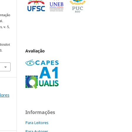
entação
l.
s, v. 5,
ndosdot
Avaliação
3.
dores
Informações
Para Leitores
Para Autores