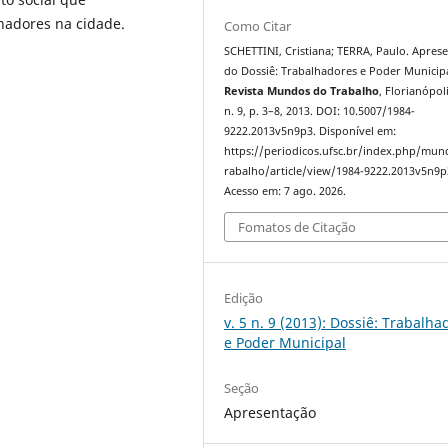
hadores na cidade.
Como Citar
SCHETTINI, Cristiana; TERRA, Paulo. Apres
do Dossiê: Trabalhadores e Poder Municipa
Revista Mundos do Trabalho
, Florianópoli
n. 9, p. 3–8, 2013. DOI: 10.5007/1984-
9222.2013v5n9p3. Disponível em:
https://periodicos.ufsc.br/index.php/mu
rabalho/article/view/1984-9222.2013v5n9p
Acesso em: 7 ago. 2026.
Fomatos de Citação
Edição
v. 5 n. 9 (2013): Dossiê: Trabalha
e Poder Municipal
Seção
Apresentação