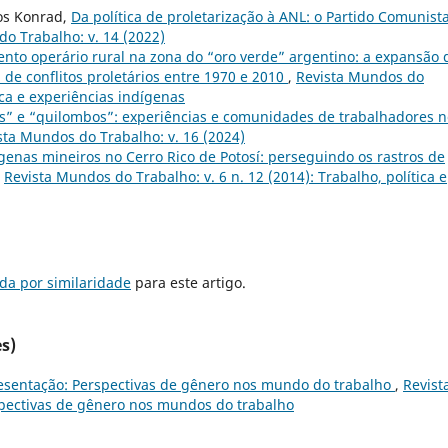
os Konrad,
Da política de proletarização à ANL: o Partido Comunist
o Trabalho: v. 14 (2022)
to operário rural na zona do “oro verde” argentino: a expansão 
 de conflitos proletários entre 1970 e 2010
,
Revista Mundos do
tica e experiências indígenas
as” e “quilombos”: experiências e comunidades de trabalhadores n
sta Mundos do Trabalho: v. 16 (2024)
genas mineiros no Cerro Rico de Potosí: perseguindo os rastros de
,
Revista Mundos do Trabalho: v. 6 n. 12 (2014): Trabalho, política e
da por similaridade
para este artigo.
s)
esentação: Perspectivas de gênero nos mundo do trabalho
,
Revist
rspectivas de gênero nos mundos do trabalho