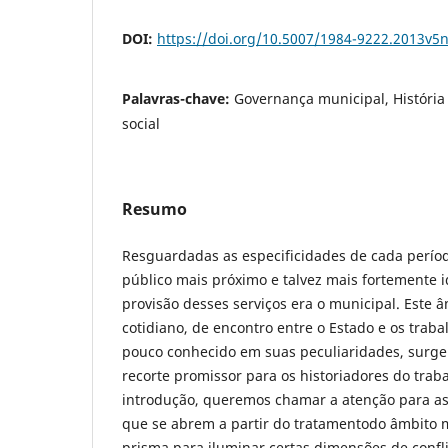
DOI:
https://doi.org/10.5007/1984-9222.2013v5
Palavras-chave:
Governança municipal, História 
social
Resumo
Resguardadas as especificidades de cada períod
público mais próximo e talvez mais fortemente i
provisão desses serviços era o municipal. Este â
cotidiano, de encontro entre o Estado e os traba
pouco conhecido em suas peculiaridades, surg
recorte promissor para os historiadores do trab
introdução, queremos chamar a atenção para as 
que se abrem a partir do tratamentodo âmbito
prisma para iluminar certas dimensões de confli