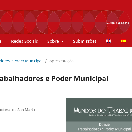
s
Redes Sociais
Sobre
Submissões
hadores e Poder Municipal
/
Apresentação
rabalhadores e Poder Municipal
cional de San Martín