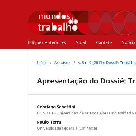
Edições Anteriores
Atual
Contato
Notícia
Início
/
Arquivos
/
v. 5 n. 9 (2013): Dossiê: Trabal
Apresentação do Dossiê: T
Cristiana Schettini
CONICET - Universidad de Buenos Aires Universidad Na
Paulo Terra
Universidade Federal Fluminense