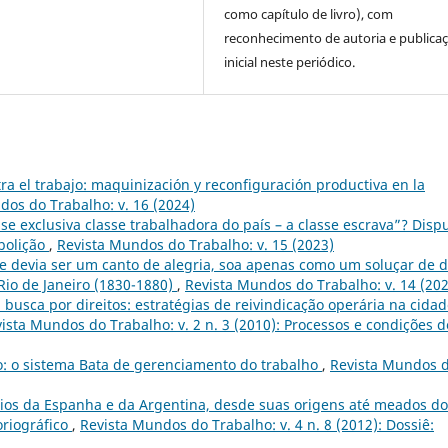
como capítulo de livro), com
reconhecimento de autoria e publica
inicial neste periódico.
tra el trabajo: maquinización y reconfiguración productiva en la
dos do Trabalho: v. 16 (2024)
e exclusiva classe trabalhadora do país – a classe escrava”? Disp
abolição
,
Revista Mundos do Trabalho: v. 15 (2023)
e devia ser um canto de alegria, soa apenas como um soluçar de d
Rio de Janeiro (1830-1880)
,
Revista Mundos do Trabalho: v. 14 (20
 busca por direitos: estratégias de reivindicação operária na cidad
ista Mundos do Trabalho: v. 2 n. 3 (2010): Processos e condições d
o: o sistema Bata de gerenciamento do trabalho
,
Revista Mundos 
os da Espanha e da Argentina, desde suas origens até meados do
oriográfico
,
Revista Mundos do Trabalho: v. 4 n. 8 (2012): Dossiê: