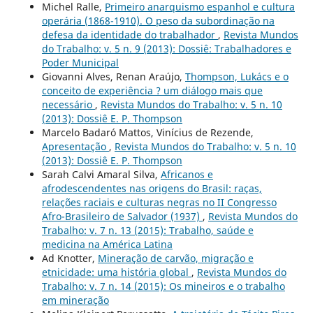
Michel Ralle,
Primeiro anarquismo espanhol e cultura
operária (1868-1910). O peso da subordinação na
defesa da identidade do trabalhador
,
Revista Mundos
do Trabalho: v. 5 n. 9 (2013): Dossiê: Trabalhadores e
Poder Municipal
Giovanni Alves, Renan Araújo,
Thompson, Lukács e o
conceito de experiência ? um diálogo mais que
necessário
,
Revista Mundos do Trabalho: v. 5 n. 10
(2013): Dossiê E. P. Thompson
Marcelo Badaró Mattos, Vinícius de Rezende,
Apresentação
,
Revista Mundos do Trabalho: v. 5 n. 10
(2013): Dossiê E. P. Thompson
Sarah Calvi Amaral Silva,
Africanos e
afrodescendentes nas origens do Brasil: raças,
relações raciais e culturas negras no II Congresso
Afro-Brasileiro de Salvador (1937)
,
Revista Mundos do
Trabalho: v. 7 n. 13 (2015): Trabalho, saúde e
medicina na América Latina
Ad Knotter,
Mineração de carvão, migração e
etnicidade: uma história global
,
Revista Mundos do
Trabalho: v. 7 n. 14 (2015): Os mineiros e o trabalho
em mineração