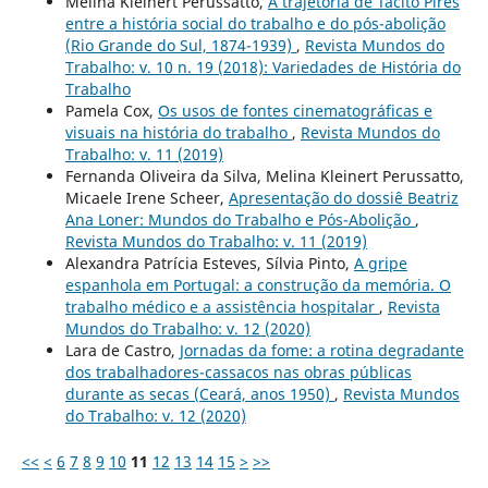
Melina Kleinert Perussatto,
A trajetória de Tácito Pires
entre a história social do trabalho e do pós-abolição
(Rio Grande do Sul, 1874-1939)
,
Revista Mundos do
Trabalho: v. 10 n. 19 (2018): Variedades de História do
Trabalho
Pamela Cox,
Os usos de fontes cinematográficas e
visuais na história do trabalho
,
Revista Mundos do
Trabalho: v. 11 (2019)
Fernanda Oliveira da Silva, Melina Kleinert Perussatto,
Micaele Irene Scheer,
Apresentação do dossiê Beatriz
Ana Loner: Mundos do Trabalho e Pós-Abolição
,
Revista Mundos do Trabalho: v. 11 (2019)
Alexandra Patrícia Esteves, Sílvia Pinto,
A gripe
espanhola em Portugal: a construção da memória. O
trabalho médico e a assistência hospitalar
,
Revista
Mundos do Trabalho: v. 12 (2020)
Lara de Castro,
Jornadas da fome: a rotina degradante
dos trabalhadores-cassacos nas obras públicas
durante as secas (Ceará, anos 1950)
,
Revista Mundos
do Trabalho: v. 12 (2020)
<<
<
6
7
8
9
10
11
12
13
14
15
>
>>