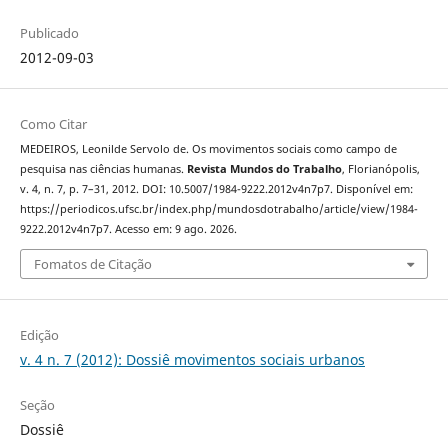
Publicado
2012-09-03
Como Citar
MEDEIROS, Leonilde Servolo de. Os movimentos sociais como campo de
pesquisa nas ciências humanas.
Revista Mundos do Trabalho
, Florianópolis,
v. 4, n. 7, p. 7–31, 2012. DOI: 10.5007/1984-9222.2012v4n7p7. Disponível em:
https://periodicos.ufsc.br/index.php/mundosdotrabalho/article/view/1984-
9222.2012v4n7p7. Acesso em: 9 ago. 2026.
Fomatos de Citação
Edição
v. 4 n. 7 (2012): Dossiê movimentos sociais urbanos
Seção
Dossiê