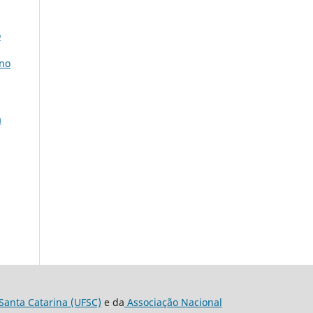
o
ano
a
Santa Catarina (UFSC)
e da
Associação Nacional