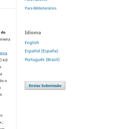
Para Bibliotecários
Idioma
 do
imeira
English
Español (España)
ença
Português (Brasil)
) 4.0
e
 a
ndo o
Enviar Submissão
o
m
do
x.:
 em