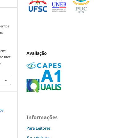
mentos
as
 em:
Avaliação
ndosdot
7.
os
Informações
Para Leitores
Para Autores