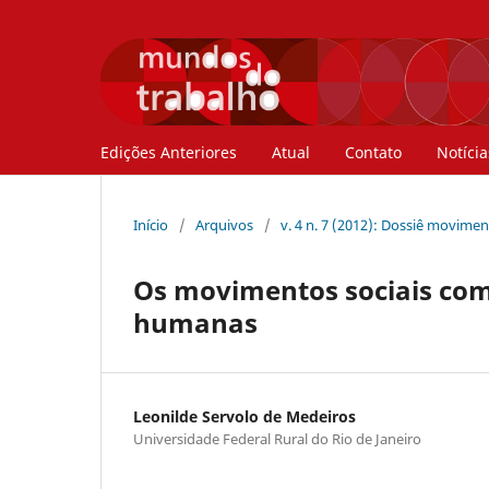
Edições Anteriores
Atual
Contato
Notícia
Início
/
Arquivos
/
v. 4 n. 7 (2012): Dossiê movime
Os movimentos sociais com
humanas
Leonilde Servolo de Medeiros
Universidade Federal Rural do Rio de Janeiro