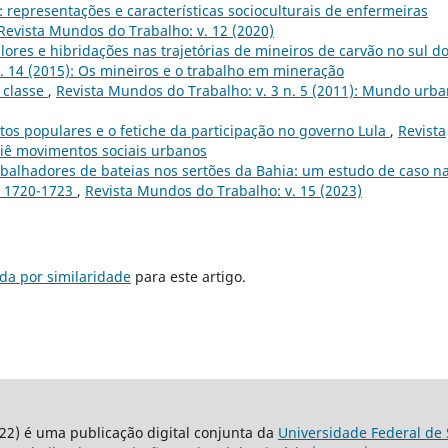
 representações e características socioculturais de enfermeiras
Revista Mundos do Trabalho: v. 12 (2020)
lores e hibridações nas trajetórias de mineiros de carvão no sul d
. 14 (2015): Os mineiros e o trabalho em mineração
 classe
,
Revista Mundos do Trabalho: v. 3 n. 5 (2011): Mundo urb
os populares e o fetiche da participação no governo Lula
,
Revista
siê movimentos sociais urbanos
rabalhadores de bateias nos sertões da Bahia: um estudo de caso n
a, 1720-1723
,
Revista Mundos do Trabalho: v. 15 (2023)
da por similaridade
para este artigo.
22) é uma publicação digital conjunta da
Universidade Federal de 