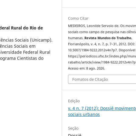
Como Citar
MEDEIROS, Leonilde Servolo de. Os movi
eral Rural do Rio de
sociais como campo de pesquisa nas ciênci
humanas.
Revista Mundos do Trabalho
,
iências Sociais (Unicamp).
Florianópolis, v. 4, n. 7, p. 7–31, 2012. DOI:
ências Sociais em
10.5007/1984-9222.2012v4n7p7. Disponível
iversidade Federal Rural
https://periodicos.ufsc.br/index.php/mu
rograma Cientistas do
rabalho/article/view/1984-9222.2012v4n7p
Acesso em: 8 ago. 2026.
Fomatos de Citação
Edição
v. 4 n. 7 (2012): Dossiê moviment
sociais urbanos
Seção
Dossiê