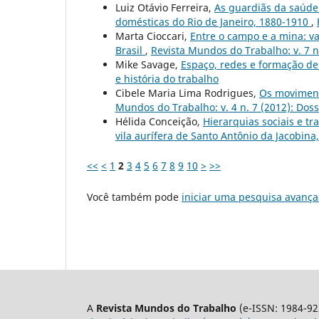
Luiz Otávio Ferreira,
As guardiãs da saúde:
domésticas do Rio de Janeiro, 1880-1910
,
Marta Cioccari,
Entre o campo e a mina: va
Brasil
,
Revista Mundos do Trabalho: v. 7 n
Mike Savage,
Espaço, redes e formação de
e história do trabalho
Cibele Maria Lima Rodrigues,
Os moviment
Mundos do Trabalho: v. 4 n. 7 (2012): Dos
Hélida Conceição,
Hierarquias sociais e t
vila aurífera de Santo Antônio da Jacobin
<<
<
1
2
3
4
5
6
7
8
9
10
>
>>
Você também pode
iniciar uma pesquisa avança
A
Revista Mundos do Trabalho
(e-ISSN: 1984-92