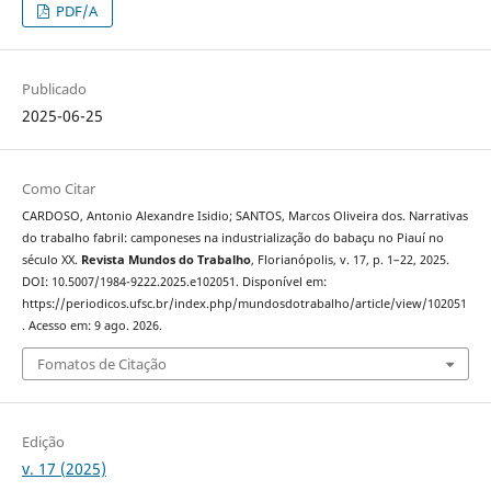
PDF/A
Publicado
2025-06-25
Como Citar
CARDOSO, Antonio Alexandre Isidio; SANTOS, Marcos Oliveira dos. Narrativas
do trabalho fabril: camponeses na industrialização do babaçu no Piauí no
século XX.
Revista Mundos do Trabalho
, Florianópolis, v. 17, p. 1–22, 2025.
DOI: 10.5007/1984-9222.2025.e102051. Disponível em:
https://periodicos.ufsc.br/index.php/mundosdotrabalho/article/view/102051
. Acesso em: 9 ago. 2026.
Fomatos de Citação
Edição
v. 17 (2025)