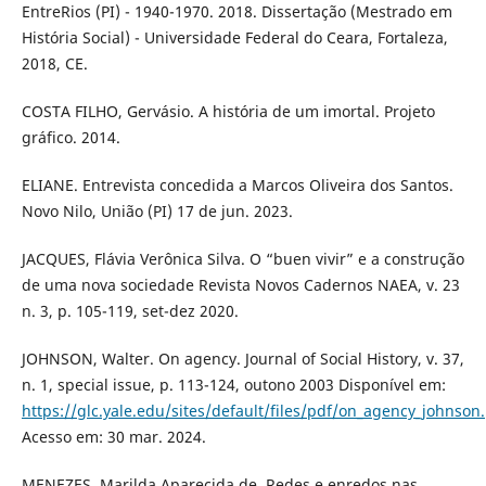
EntreRios (PI) - 1940-1970. 2018. Dissertação (Mestrado em
História Social) - Universidade Federal do Ceara, Fortaleza,
2018, CE.
COSTA FILHO, Gervásio. A história de um imortal. Projeto
gráfico. 2014.
ELIANE. Entrevista concedida a Marcos Oliveira dos Santos.
Novo Nilo, União (PI) 17 de jun. 2023.
JACQUES, Flávia Verônica Silva. O “buen vivir” e a construção
de uma nova sociedade Revista Novos Cadernos NAEA, v. 23
n. 3, p. 105-119, set-dez 2020.
JOHNSON, Walter. On agency. Journal of Social History, v. 37,
n. 1, special issue, p. 113-124, outono 2003 Disponível em:
https://glc.yale.edu/sites/default/files/pdf/on_agency_johnson
Acesso em: 30 mar. 2024.
MENEZES, Marilda Aparecida de. Redes e enredos nas