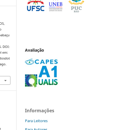
OS,
o
 babaçu
5. DOI:
Avaliação
l em:
ndosdot
 ago.
Informações
Para Leitores
o
Para Autores