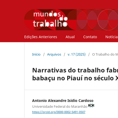
Edições Anteriores
Atual
Contato
Notícia
Início
/
Arquivos
/
v. 17 (2025)
/
O Trabalho do M
Narrativas do trabalho fab
babaçu no Piauí no século 
Antonio Alexandre Isidio Cardoso
Universidade Federal do Maranhão
https://orcid.org/0000-0002-5491-0507