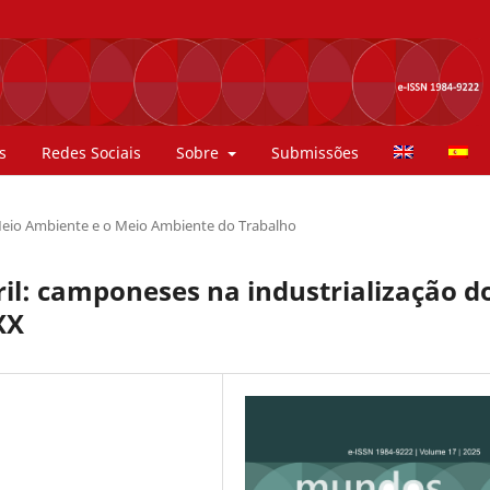
s
Redes Sociais
Sobre
Submissões
eio Ambiente e o Meio Ambiente do Trabalho
ril: camponeses na industrialização d
XX