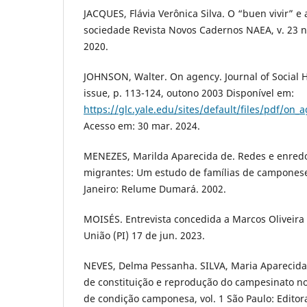
JACQUES, Flávia Verônica Silva. O “buen vivir” 
sociedade Revista Novos Cadernos NAEA, v. 23 n.
2020.
JOHNSON, Walter. On agency. Journal of Social His
issue, p. 113-124, outono 2003 Disponível em:
https://glc.yale.edu/sites/default/files/pdf/on
Acesso em: 30 mar. 2024.
MENEZES, Marilda Aparecida de. Redes e enredo
migrantes: Um estudo de famílias de camponese
Janeiro: Relume Dumará. 2002.
MOISÉS. Entrevista concedida a Marcos Oliveira 
União (PI) 17 de jun. 2023.
NEVES, Delma Pessanha. SILVA, Maria Aparecida
de constituição e reprodução do campesinato no
de condição camponesa, vol. 1 São Paulo: Edito