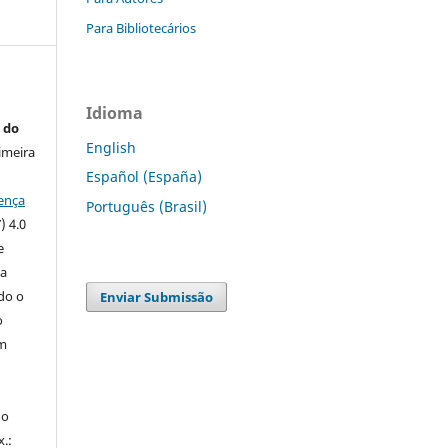
Para Bibliotecários
Idioma
 do
English
imeira
Español (España)
ença
Português (Brasil)
) 4.0
e
 a
ndo o
Enviar Submissão
o
m
do
x.: