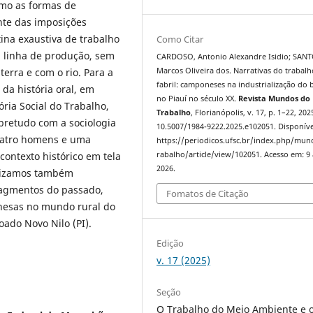
omo as formas de
e das imposições
tina exaustiva de trabalho
Como Citar
inha de produção, sem
CARDOSO, Antonio Alexandre Isidio; SANT
terra e com o rio. Para a
Marcos Oliveira dos. Narrativas do trabalh
fabril: camponeses na industrialização do
 da história oral, em
no Piauí no século XX.
Revista Mundos do
́ria Social do Trabalho,
Trabalho
, Florianópolis, v. 17, p. 1–22, 202
bretudo com a sociologia
10.5007/1984-9222.2025.e102051. Disponíve
uatro homens e uma
https://periodicos.ufsc.br/index.php/mu
ntexto histórico em tela
rabalho/article/view/102051. Acesso em: 9
2026.
ilizamos também
ragmentos do passado,
Fomatos de Citação
onesas no mundo rural do
oado Novo Nilo (PI).
Edição
v. 17 (2025)
Seção
O Trabalho do Meio Ambiente e 