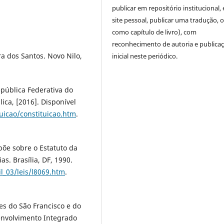
publicar em repositório institucional,
site pessoal, publicar uma tradução, 
como capítulo de livro), com
reconhecimento de autoria e publica
a dos Santos. Novo Nilo,
inicial neste periódico.
epública Federativa do
lica, [2016]. Disponível
tuicao/constituicao.htm
.
spõe sobre o Estatuto da
s. Brasília, DF, 1990.
il_03/leis/l8069.htm
.
s do São Francisco e do
envolvimento Integrado