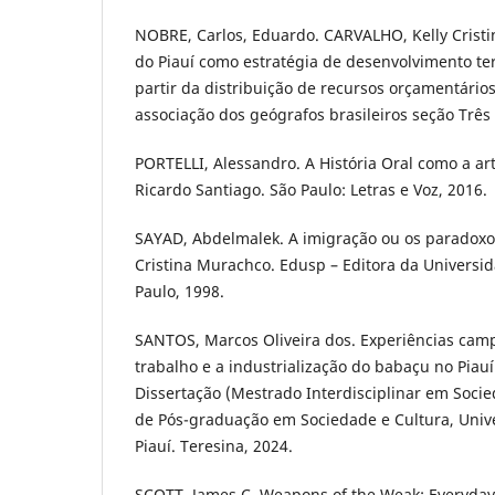
NOBRE, Carlos, Eduardo. CARVALHO, Kelly Cristi
do Piauí como estratégia de desenvolvimento ter
partir da distribuição de recursos orçamentários
associação dos geógrafos brasileiros seção Três 
PORTELLI, Alessandro. A História Oral como a ar
Ricardo Santiago. São Paulo: Letras e Voz, 2016.
SAYAD, Abdelmalek. A imigração ou os paradoxo
Cristina Murachco. Edusp – Editora da Universi
Paulo, 1998.
SANTOS, Marcos Oliveira dos. Experiências ca
trabalho e a industrialização do babaçu no Piauí 
Dissertação (Mestrado Interdisciplinar em Soci
de Pós-graduação em Sociedade e Cultura, Univ
Piauí. Teresina, 2024.
SCOTT, James C. Weapons of the Weak: Everyday