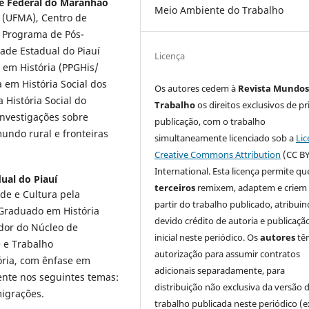
e Federal do Maranhão
Meio Ambiente do Trabalho
 (UFMA), Centro de
 Programa de Pós-
ade Estadual do Piauí
Licença
 em História (PPGHis/
em História Social dos
Os autores cedem à
Revista Mundos
 História Social do
Trabalho
os direitos exclusivos de pr
nvestigações sobre
publicação, com o trabalho
 mundo rural e fronteiras
simultaneamente licenciado sob a
Lic
Creative Commons Attribution
(CC BY
International. Esta licença permite qu
ual do Piauí
terceiros
remixem, adaptem e criem
de e Cultura pela
partir do trabalho publicado, atribui
 Graduado em História
devido crédito de autoria e publicaçã
dor do Núcleo de
inicial neste periódico. Os
autores
tê
e e Trabalho
autorização para assumir contratos
́ria, com ênfase em
adicionais separadamente, para
mente nos seguintes temas:
distribuição não exclusiva da versão 
igrações.
trabalho publicada neste periódico (e