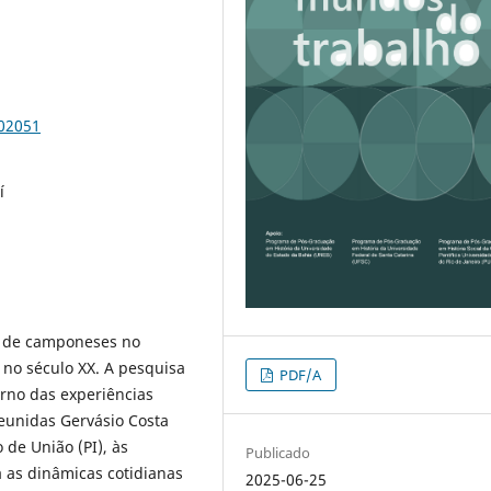
102051
í
as de camponeses no
́ no século XX. A pesquisa
PDF/A
rno das experiências
eunidas Gervásio Costa
de União (PI), às
Publicado
a as dinâmicas cotidianas
2025-06-25