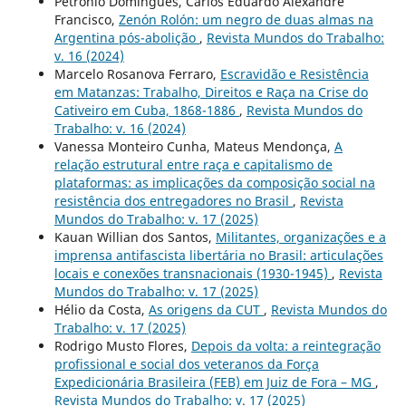
Petrônio Domingues, Carlos Eduardo Alexandre
Francisco,
Zenón Rolón: um negro de duas almas na
Argentina pós-abolição
,
Revista Mundos do Trabalho:
v. 16 (2024)
Marcelo Rosanova Ferraro,
Escravidão e Resistência
em Matanzas: Trabalho, Direitos e Raça na Crise do
Cativeiro em Cuba, 1868-1886
,
Revista Mundos do
Trabalho: v. 16 (2024)
Vanessa Monteiro Cunha, Mateus Mendonça,
A
relação estrutural entre raça e capitalismo de
plataformas: as implicações da composição social na
resistência dos entregadores no Brasil
,
Revista
Mundos do Trabalho: v. 17 (2025)
Kauan Willian dos Santos,
Militantes, organizações e a
imprensa antifascista libertária no Brasil: articulações
locais e conexões transnacionais (1930-1945)
,
Revista
Mundos do Trabalho: v. 17 (2025)
Hélio da Costa,
As origens da CUT
,
Revista Mundos do
Trabalho: v. 17 (2025)
Rodrigo Musto Flores,
Depois da volta: a reintegração
profissional e social dos veteranos da Força
Expedicionária Brasileira (FEB) em Juiz de Fora – MG
,
Revista Mundos do Trabalho: v. 17 (2025)