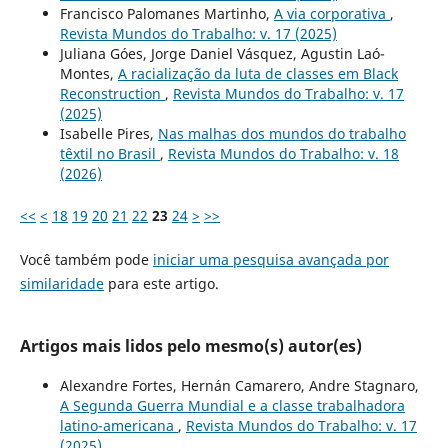
Francisco Palomanes Martinho,
A via corporativa
,
Revista Mundos do Trabalho: v. 17 (2025)
Juliana Góes, Jorge Daniel Vásquez, Agustin Laó-
Montes,
A racialização da luta de classes em Black
Reconstruction
,
Revista Mundos do Trabalho: v. 17
(2025)
Isabelle Pires,
Nas malhas dos mundos do trabalho
têxtil no Brasil
,
Revista Mundos do Trabalho: v. 18
(2026)
<<
<
18
19
20
21
22
23
24
>
>>
Você também pode
iniciar uma pesquisa avançada por
similaridade
para este artigo.
Artigos mais lidos pelo mesmo(s) autor(es)
Alexandre Fortes, Hernán Camarero, Andre Stagnaro,
A Segunda Guerra Mundial e a classe trabalhadora
latino-americana
,
Revista Mundos do Trabalho: v. 17
(2025)