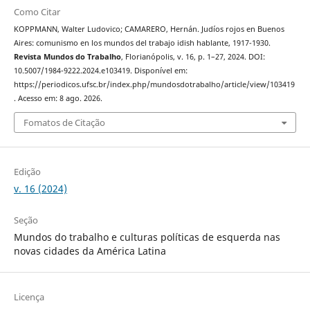
Como Citar
KOPPMANN, Walter Ludovico; CAMARERO, Hernán. Judíos rojos en Buenos
Aires: comunismo en los mundos del trabajo idish hablante, 1917-1930.
Revista Mundos do Trabalho
, Florianópolis, v. 16, p. 1–27, 2024. DOI:
10.5007/1984-9222.2024.e103419. Disponível em:
https://periodicos.ufsc.br/index.php/mundosdotrabalho/article/view/103419
. Acesso em: 8 ago. 2026.
Fomatos de Citação
Edição
v. 16 (2024)
Seção
Mundos do trabalho e culturas políticas de esquerda nas
novas cidades da América Latina
Licença