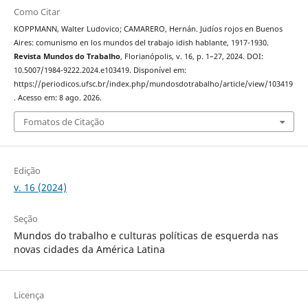
Como Citar
KOPPMANN, Walter Ludovico; CAMARERO, Hernán. Judíos rojos en Buenos
Aires: comunismo en los mundos del trabajo idish hablante, 1917-1930.
Revista Mundos do Trabalho
, Florianópolis, v. 16, p. 1–27, 2024. DOI:
10.5007/1984-9222.2024.e103419. Disponível em:
https://periodicos.ufsc.br/index.php/mundosdotrabalho/article/view/103419
. Acesso em: 8 ago. 2026.
Fomatos de Citação
Edição
v. 16 (2024)
Seção
Mundos do trabalho e culturas políticas de esquerda nas
novas cidades da América Latina
Licença