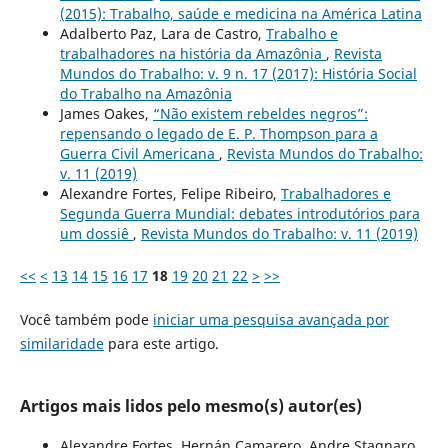
(2015): Trabalho, saúde e medicina na América Latina
Adalberto Paz, Lara de Castro,
Trabalho e
trabalhadores na história da Amazônia
,
Revista
Mundos do Trabalho: v. 9 n. 17 (2017): História Social
do Trabalho na Amazônia
James Oakes,
“Não existem rebeldes negros”:
repensando o legado de E. P. Thompson para a
Guerra Civil Americana
,
Revista Mundos do Trabalho:
v. 11 (2019)
Alexandre Fortes, Felipe Ribeiro,
Trabalhadores e
Segunda Guerra Mundial: debates introdutórios para
um dossiê
,
Revista Mundos do Trabalho: v. 11 (2019)
<<
<
13
14
15
16
17
18
19
20
21
22
>
>>
Você também pode
iniciar uma pesquisa avançada por
similaridade
para este artigo.
Artigos mais lidos pelo mesmo(s) autor(es)
Alexandre Fortes, Hernán Camarero, Andre Stagnaro,