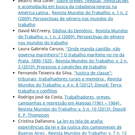
Beatriz Ana Loner,
Sobre greves, revoltas, negociações
e acomodação em busca da cidadania;negros na
América Latina
,
Revista Mundos do Trabalho: v. 1 n. 2
(2009): Perspectivas de gênero nos mundos do
trabalho
David McCreery,
Dádiva do Demônio
,
Revista Mundos
do Trabalho: v. 1 n. 2 (2009): Perspectivas de gênero
nos mundos do trabalho
Laura Gabriela Caruso,
“Onde manda capitão, não
governa marinheiro”? O trabalho marítimo no rio da
Prata, 1890-1920
,
Revista Mundos do Trabalho: v. 2 n.
3 (2010): Processos e condições de trabalho
Fernando Teixeira da Silva,
“Justiça de classe”:
tribunais, trabalhadores rurais e memória
,
Revista
Mundos do Trabalho: v. 4 n. 8 (2012): Dossiê: Terra,
trabalho e conflitos
Rodrigo José da Costa,
Trabalhadores, greves,
campanhas e repressão em Alagoas (1961 – 1964)
,
Revista Mundos do Trabalho: v. 5 n. 10 (2013): Dossiê
E. P. Thompson
Cristina Dallanora,
La ley es tela de araña:
experiências da lei e da justiça dos camponeses de
Buenos Aires
,
Revista Mundos do Trabalho: v. 7 n. 13