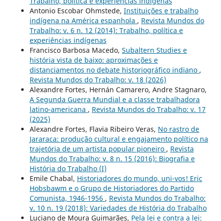
Trabalho, política e experiências indígenas
Antonio Escobar Ohmstede,
Instituições e trabalho
indígena na América espanhola
,
Revista Mundos do
Trabalho: v. 6 n. 12 (2014): Trabalho, política e
experiências indígenas
Francisco Barbosa Macedo,
Subaltern Studies e
história vista de baixo: aproximações e
distanciamentos no debate historiográfico indiano
,
Revista Mundos do Trabalho: v. 18 (2026)
Alexandre Fortes, Hernán Camarero, Andre Stagnaro,
A Segunda Guerra Mundial e a classe trabalhadora
latino-americana
,
Revista Mundos do Trabalho: v. 17
(2025)
Alexandre Fortes, Flavia Ribeiro Veras,
No rastro de
Jararaca: produção cultural e engajamento político na
trajetória de um artista popular pioneiro
,
Revista
Mundos do Trabalho: v. 8 n. 15 (2016): Biografia e
História do Trabalho (I)
Emile Chabal,
Historiadores do mundo, uni-vos! Eric
Hobsbawm e o Grupo de Historiadores do Partido
Comunista, 1946-1956
,
Revista Mundos do Trabalho:
v. 10 n. 19 (2018): Variedades de História do Trabalho
Luciano de Moura Guimarães,
Pela lei e contra a lei: