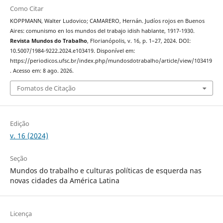
Como Citar
KOPPMANN, Walter Ludovico; CAMARERO, Hernán. Judíos rojos en Buenos
Aires: comunismo en los mundos del trabajo idish hablante, 1917-1930.
Revista Mundos do Trabalho
, Florianópolis, v. 16, p. 1–27, 2024. DOI:
10.5007/1984-9222.2024.e103419. Disponível em:
https://periodicos.ufsc.br/index.php/mundosdotrabalho/article/view/103419
. Acesso em: 8 ago. 2026.
Fomatos de Citação
Edição
v. 16 (2024)
Seção
Mundos do trabalho e culturas políticas de esquerda nas
novas cidades da América Latina
Licença