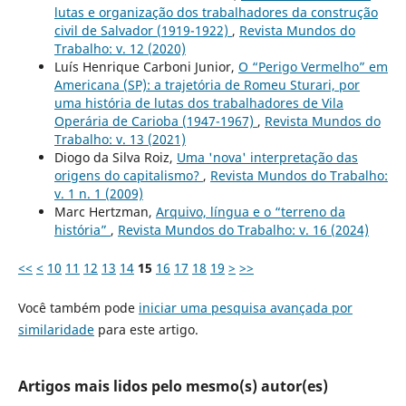
lutas e organização dos trabalhadores da construção
civil de Salvador (1919-1922)
,
Revista Mundos do
Trabalho: v. 12 (2020)
Luís Henrique Carboni Junior,
O “Perigo Vermelho” em
Americana (SP): a trajetória de Romeu Sturari, por
uma história de lutas dos trabalhadores de Vila
Operária de Carioba (1947-1967)
,
Revista Mundos do
Trabalho: v. 13 (2021)
Diogo da Silva Roiz,
Uma 'nova' interpretação das
origens do capitalismo?
,
Revista Mundos do Trabalho:
v. 1 n. 1 (2009)
Marc Hertzman,
Arquivo, língua e o “terreno da
história”
,
Revista Mundos do Trabalho: v. 16 (2024)
<<
<
10
11
12
13
14
15
16
17
18
19
>
>>
Você também pode
iniciar uma pesquisa avançada por
similaridade
para este artigo.
Artigos mais lidos pelo mesmo(s) autor(es)