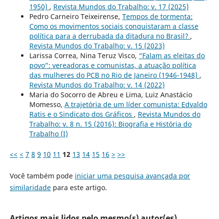
1950)
,
Revista Mundos do Trabalho: v. 17 (2025)
Pedro Carneiro Teixeirense,
Tempos de tormenta:
Como os movimentos sociais conquistaram a classe
política para a derrubada da ditadura no Brasil?
,
Revista Mundos do Trabalho: v. 15 (2023)
Larissa Correa, Nina Teruz Visco,
“Falam as eleitas do
povo”: vereadoras e comunistas, a atuação política
das mulheres do PCB no Rio de Janeiro (1946-1948)
,
Revista Mundos do Trabalho: v. 14 (2022)
Maria do Socorro de Abreu e Lima, Luiz Anastácio
Momesso,
A trajetória de um líder comunista: Edvaldo
Ratis e o Sindicato dos Gráficos
,
Revista Mundos do
Trabalho: v. 8 n. 15 (2016): Biografia e História do
Trabalho (I)
<<
<
7
8
9
10
11
12
13
14
15
16
>
>>
Você também pode
iniciar uma pesquisa avançada por
similaridade
para este artigo.
Artigos mais lidos pelo mesmo(s) autor(es)