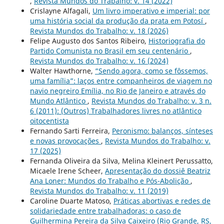
,
Revista Mundos do Trabalho: v. 14 (2022)
Crislayne Alfagali,
Um livro imperativo e imperial: por
uma história social da produção da prata em Potosí
,
Revista Mundos do Trabalho: v. 18 (2026)
Felipe Augusto dos Santos Ribeiro,
Historiografia do
Partido Comunista no Brasil em seu centenário
,
Revista Mundos do Trabalho: v. 16 (2024)
Walter Hawthorne,
“Sendo agora, como se fôssemos,
uma família”: laços entre companheiros de viagem no
navio negreiro Emília, no Rio de Janeiro e através do
Mundo Atlântico
,
Revista Mundos do Trabalho: v. 3 n.
6 (2011): (Outros) Trabalhadores livres no atlântico
oitocentista
Fernando Sarti Ferreira,
Peronismo: balanços, sínteses
e novas provocações
,
Revista Mundos do Trabalho: v.
17 (2025)
Fernanda Oliveira da Silva, Melina Kleinert Perussatto,
Micaele Irene Scheer,
Apresentação do dossiê Beatriz
Ana Loner: Mundos do Trabalho e Pós-Abolição
,
Revista Mundos do Trabalho: v. 11 (2019)
Caroline Duarte Matoso,
Práticas abortivas e redes de
solidariedade entre trabalhadoras: o caso de
Guilhermina Pereira da Silva Caixeiro (Rio Grande, RS,