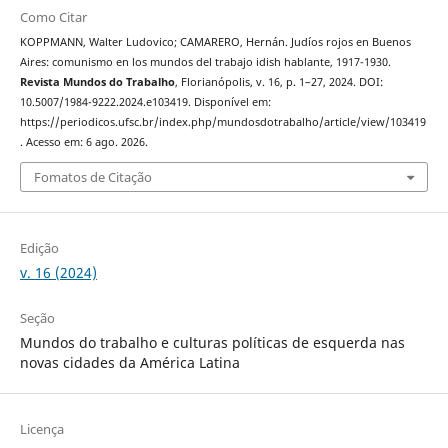
Como Citar
KOPPMANN, Walter Ludovico; CAMARERO, Hernán. Judíos rojos en Buenos
Aires: comunismo en los mundos del trabajo idish hablante, 1917-1930.
Revista Mundos do Trabalho
, Florianópolis, v. 16, p. 1–27, 2024. DOI:
10.5007/1984-9222.2024.e103419. Disponível em:
https://periodicos.ufsc.br/index.php/mundosdotrabalho/article/view/103419
. Acesso em: 6 ago. 2026.
Fomatos de Citação
Edição
v. 16 (2024)
Seção
Mundos do trabalho e culturas políticas de esquerda nas
novas cidades da América Latina
Licença