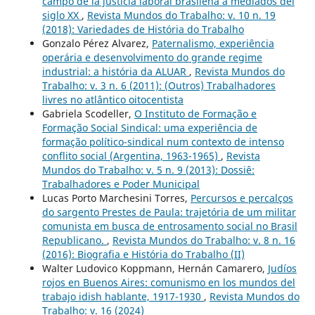
campo de la justicia laboral brasileña a mediados del
siglo XX
,
Revista Mundos do Trabalho: v. 10 n. 19
(2018): Variedades de História do Trabalho
Gonzalo Pérez Alvarez,
Paternalismo, experiência
operária e desenvolvimento do grande regime
industrial: a história da ALUAR
,
Revista Mundos do
Trabalho: v. 3 n. 6 (2011): (Outros) Trabalhadores
livres no atlântico oitocentista
Gabriela Scodeller,
O Instituto de Formação e
Formação Social Sindical: uma experiência de
formação político-sindical num contexto de intenso
conflito social (Argentina, 1963-1965)
,
Revista
Mundos do Trabalho: v. 5 n. 9 (2013): Dossiê:
Trabalhadores e Poder Municipal
Lucas Porto Marchesini Torres,
Percursos e percalços
do sargento Prestes de Paula: trajetória de um militar
comunista em busca de entrosamento social no Brasil
Republicano.
,
Revista Mundos do Trabalho: v. 8 n. 16
(2016): Biografia e História do Trabalho (II)
Walter Ludovico Koppmann, Hernán Camarero,
Judíos
rojos en Buenos Aires: comunismo en los mundos del
trabajo idish hablante, 1917-1930
,
Revista Mundos do
Trabalho: v. 16 (2024)