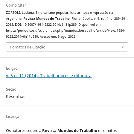
Como Citar
ZORZOLI, Luciana. Sindicalismo popular, luta armada e repressão na
Argentina.
Revista Mundos do Trabalho
, Florianópolis, v. 6, n. 11, p. 289–291,
2015. DOI: 10.5007/1984-9222.2014v6n11p289. Disponível em:
https://periodicos.ufsc.br/index.php/mundosdotrabalho/article/view/1984-
9222.2014v6n11p289. Acesso em: 9 ago. 2026.
Fomatos de Citação
Edição
v. 6 n. 11 (2014): Trabalhadores e ditadura
Seção
Resenhas
Licença
Os autores cedem à
Revista Mundos do Trabalho
os direitos