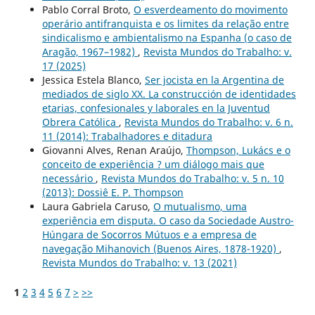
Pablo Corral Broto,
O esverdeamento do movimento
operário antifranquista e os limites da relação entre
sindicalismo e ambientalismo na Espanha (o caso de
Aragão, 1967–1982)
,
Revista Mundos do Trabalho: v.
17 (2025)
Jessica Estela Blanco,
Ser jocista en la Argentina de
mediados de siglo XX. La construcción de identidades
etarias, confesionales y laborales en la Juventud
Obrera Católica
,
Revista Mundos do Trabalho: v. 6 n.
11 (2014): Trabalhadores e ditadura
Giovanni Alves, Renan Araújo,
Thompson, Lukács e o
conceito de experiência ? um diálogo mais que
necessário
,
Revista Mundos do Trabalho: v. 5 n. 10
(2013): Dossiê E. P. Thompson
Laura Gabriela Caruso,
O mutualismo, uma
experiência em disputa. O caso da Sociedade Austro-
Húngara de Socorros Mútuos e a empresa de
navegação Mihanovich (Buenos Aires, 1878-1920)
,
Revista Mundos do Trabalho: v. 13 (2021)
1
2
3
4
5
6
7
>
>>