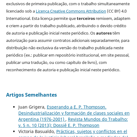
exclusivos de primeira publicação, com o trabalho simultaneamente
licenciado sob a
Licença Creative Commons Attribution
(CC BY) 4.0
International. Esta licença permite que
terceiros
remixem, adaptem
e criem a partir do trabalho publicado, atribuindo o devido crédito
de autoria e publicação inicial neste periódico. Os
autores
têm
autorização para assumir contratos adicionais separadamente, para
distribuição não exclusiva da versão do trabalho publicada neste
periódico (ex.: publicar em repositório institucional, em site pessoal,
publicar uma tradução, ou como capítulo de livro), com
reconhecimento de autoria e publicação inicial neste periódico.
Artigos Semelhantes
Juan Grigera,
Esperando a E. P. Thompson.
Desindustrialización y formación de clases sociales en
Argentina (1976-2001)
,
Revista Mundos do Trabalho:
v. 5 n. 10 (2013): Dossiê E. P. Thompson
Victoria Basualdo,
Prácticas, sujetos y conflictos en el