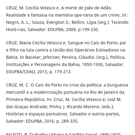
CRUZ, M. Cecília Velasco e. A morte de João de Adão.
Realidade e fantasia na memória ope-rária de um crime. In:
Negro, A. L.; Souza, Evergton S.; Bellini, Lígia (org.). Tecendo
Histó-rias. Salvador: EDUFBA, 2009, p.199-230.
CRUZ, Maria Cecília Velasco e. Sangue no Cais do Porto: pai
e filho na luta contra a União dos Operários Estivadores na
Bahia. In Bacelar; Jeferson; Pereira, Cláudio. (org.), Política,
Instituições e Personagens da Bahia, 1850-1930, Salvador:
EDUFBA/CEAO, 2013, p. 179-213.
CRUZ, M. C. O Cais do Porto no crivo da política: a burguesia
mercantil e a modernização portuária no Rio de Janeiro da
Primeira República. In: Cruz, M. Cecília Velasco e; Leal M.
das Graças Andrade; Pinho, J. Ricardo Moreno. (eds.),
Histórias e espaços portuários. Salvador e outros portos,
Salvador: EDUFBA, 2016, p. 289-335.
FAUSTO, B. Trabalho Urbano e Conflito Social, 1890-1920.