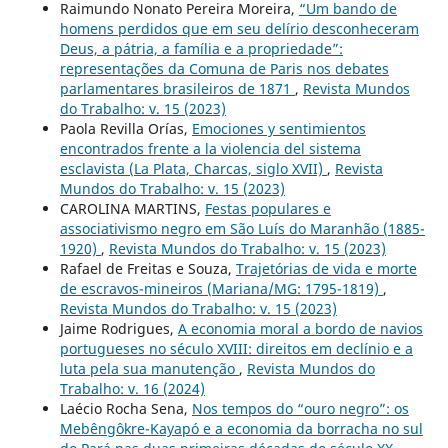
Raimundo Nonato Pereira Moreira,
“Um bando de
homens perdidos que em seu delírio desconheceram
Deus, a pátria, a família e a propriedade”:
representações da Comuna de Paris nos debates
parlamentares brasileiros de 1871
,
Revista Mundos
do Trabalho: v. 15 (2023)
Paola Revilla Orías,
Emociones y sentimientos
encontrados frente a la violencia del sistema
esclavista (La Plata, Charcas, siglo XVII)
,
Revista
Mundos do Trabalho: v. 15 (2023)
CAROLINA MARTINS,
Festas populares e
associativismo negro em São Luís do Maranhão (1885-
1920)
,
Revista Mundos do Trabalho: v. 15 (2023)
Rafael de Freitas e Souza,
Trajetórias de vida e morte
de escravos-mineiros (Mariana/MG: 1795-1819)
,
Revista Mundos do Trabalho: v. 15 (2023)
Jaime Rodrigues,
A economia moral a bordo de navios
portugueses no século XVIII: direitos em declínio e a
luta pela sua manutenção
,
Revista Mundos do
Trabalho: v. 16 (2024)
Laécio Rocha Sena,
Nos tempos do “ouro negro”: os
Mebêngôkre-Kayapó e a economia da borracha no sul