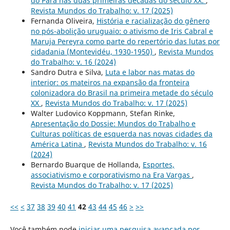
do Pará nas duas primeiras décadas do século XX.
,
Revista Mundos do Trabalho: v. 17 (2025)
Fernanda Oliveira,
História e racialização do gênero
no pós-abolição uruguaio: o ativismo de Iris Cabral e
Maruja Pereyra como parte do repertório das lutas por
cidadania (Montevidéu, 1930-1950)
,
Revista Mundos
do Trabalho: v. 16 (2024)
Sandro Dutra e Silva,
Luta e labor nas matas do
interior: os mateiros na expansão da fronteira
colonizadora do Brasil na primeira metade do século
XX
,
Revista Mundos do Trabalho: v. 17 (2025)
Walter Ludovico Koppmann, Stefan Rinke,
Apresentação do Dossie: Mundos do Trabalho e
Culturas políticas de esquerda nas novas cidades da
América Latina
,
Revista Mundos do Trabalho: v. 16
(2024)
Bernardo Buarque de Hollanda,
Esportes,
associativismo e corporativismo na Era Vargas
,
Revista Mundos do Trabalho: v. 17 (2025)
<<
<
37
38
39
40
41
42
43
44
45
46
>
>>
Você também pode
iniciar uma pesquisa avançada por