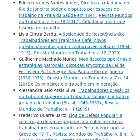
Edilson Nunes Santos Junior,
Direitos e cidadania no
Rio de Janeiro: poder e disputas por espaços de
trabalho na Praia da Saúde em 1841
,
Revista Mundos
do Trabalho: v. 9 n. 18 (2017): Cidadania, política e
história do trabalho
Lívia Cintra Berdu,
A Sociedade de Resistência dos
Trabalhadores em Trapiche e Café: novos
questionamentos para incontornáveis debates (1904-
1913)
,
Revista Mundos do Trabalho: v. 12 (2020)
Guilherme Machado Nunes,
Mobilizações operárias e
estratégias patronais: disputas em torno da Lei de
Férias em Porto Alegre, São Paulo e Rio de Janeiro
(1930-1935)
,
Revista Mundos do Trabalho: v. 7 n. 14
(2015): Os mineiros e o trabalho em mineração
Alessandra Belo Assis Silva,
Trabalhadores precários
no Tribunal Superior do Trabalho: salário, contrato e
jornada de trabalho (Brasil, 1946-1953)
,
Revista
Mundos do Trabalho: v. 11 (2019)
Frederico Duarte Bartz,
Liga de Defesa Popular: a
construção de um espaço de luta política entre os
trabalhadores organizados de Porto Alegre após a
Greve de 1917
,
Revista Mundos do Trabalho: v. 8 n. 16