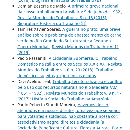
(2016): Biografia e História do Trabalho (II)
Demian Bezerra de Melo,
A primeira greve nacional
da classe trabalhadora brasileira: 5 de julho de 1962
,
Revista Mundos do Trabalho: v. 8 n. 16 (2016):
Biografia e História do Trabalho (II)
Tamires Xavier Soares,
A guerra no prato: uma breve
análise sobre o problema de abastecimento de carne
verde no Rio Grande do Sul, durante a Segunda
Guerra Mundial
,
Revista Mundos do Trabalho: v. 11
(2019)
Paolo Passaniti,
A Cidadania Submersa. O Trabalho
Doméstico na Itália entre os Séculos XIX e XX
,
Revista
Mundos do Trabalho: v. 10 n. 20 (2018): Trabalho
doméstico: sujeitos, experiências e lutas
Davi Avelino Leal,
Trabalho, territorialização e conflito
pelo uso dos recursos naturais no Rio Madeira /AM
(1861 - 1932)
,
Revista Mundos do Trabalho: v. 9 n. 17
(2017): História Social do Trabalho na Amazônia
Paulo Roberto Staudt Moreira,
Havemos de ser
atendidos em nossos direitos, uma vez que servimos
para votantes e soldados, não obstante a nossa cor:
associativismo negro, direitos e cidadania (a
Sociedade Beneficente Cultural Floresta Aurora, Porto