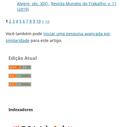
Alegre, séc. XIX)
,
Revista Mundos do Trabalho: v. 11
(2019)
1
2
3
4
5
6
7
8
9
10
>
>>
Você também pode
iniciar uma pesquisa avançada por
similaridade
para este artigo.
Edição Atual
Indexadores