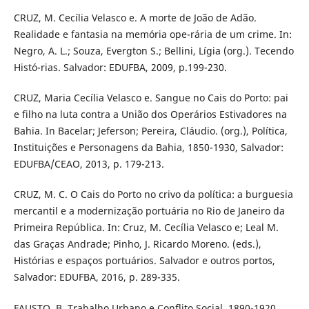
CRUZ, M. Cecília Velasco e. A morte de João de Adão.
Realidade e fantasia na memória ope-rária de um crime. In:
Negro, A. L.; Souza, Evergton S.; Bellini, Lígia (org.). Tecendo
Histó-rias. Salvador: EDUFBA, 2009, p.199-230.
CRUZ, Maria Cecília Velasco e. Sangue no Cais do Porto: pai
e filho na luta contra a União dos Operários Estivadores na
Bahia. In Bacelar; Jeferson; Pereira, Cláudio. (org.), Política,
Instituições e Personagens da Bahia, 1850-1930, Salvador:
EDUFBA/CEAO, 2013, p. 179-213.
CRUZ, M. C. O Cais do Porto no crivo da política: a burguesia
mercantil e a modernização portuária no Rio de Janeiro da
Primeira República. In: Cruz, M. Cecília Velasco e; Leal M.
das Graças Andrade; Pinho, J. Ricardo Moreno. (eds.),
Histórias e espaços portuários. Salvador e outros portos,
Salvador: EDUFBA, 2016, p. 289-335.
FAUSTO, B. Trabalho Urbano e Conflito Social, 1890-1920.