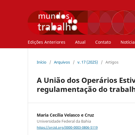
Edições Anteriores
Atual
Contato
Notícia
Início
/
Arquivos
/
v. 17 (2025)
/
Artigos
A União dos Operários Estiv
regulamentação do trabalho
Maria Cecília Velasco e Cruz
Universidade Federal da Bahia
https://orcid.org/0000-0003-0806-5119