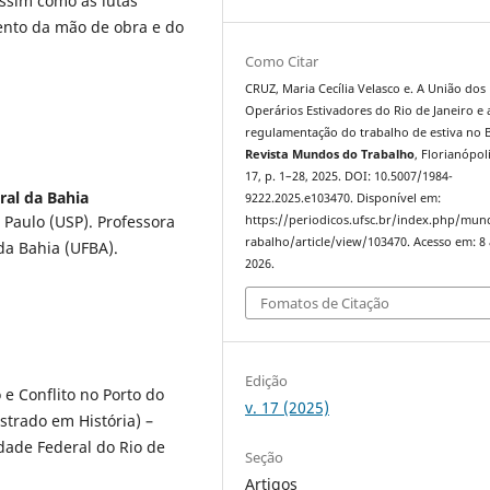
assim como as lutas
mento da mão de obra e do
Como Citar
CRUZ, Maria Cecília Velasco e. A União dos
Operários Estivadores do Rio de Janeiro e 
regulamentação do trabalho de estiva no B
Revista Mundos do Trabalho
, Florianópoli
17, p. 1–28, 2025. DOI: 10.5007/1984-
ral da Bahia
9222.2025.e103470. Disponível em:
 Paulo (USP). Professora
https://periodicos.ufsc.br/index.php/mu
rabalho/article/view/103470. Acesso em: 8
da Bahia (UFBA).
2026.
Fomatos de Citação
Edição
e Conflito no Porto do
v. 17 (2025)
strado em História) –
sidade Federal do Rio de
Seção
Artigos