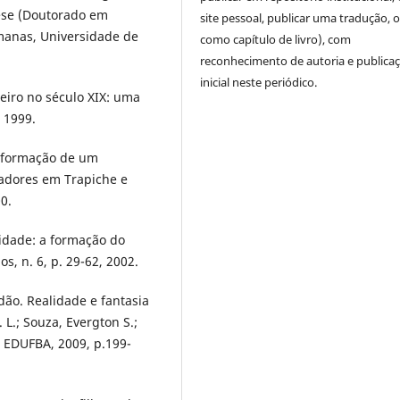
Tese (Doutorado em
site pessoal, publicar uma tradução, 
umanas, Universidade de
como capítulo de livro), com
reconhecimento de autoria e publica
inicial neste periódico.
neiro no século XIX: uma
 1999.
a formação de um
hadores em Trapiche e
0.
lidade: a formação do
os, n. 6, p. 29-62, 2002.
dão. Realidade e fantasia
L.; Souza, Evergton S.;
r: EDUFBA, 2009, p.199-