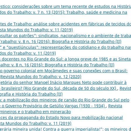
tico: considerações sobre um tema recente de estudos na Históri
os do Trabalho: v. 7 n. 13 (2015): Trabalho, saúde e medicina na
tes de Trabalho: análise sobre acidentes em fábricas de tecidos d
sta Mundos do Trabalho: v. 11 (2019)
sultar os patrões": sindicatos, nacionalismo e o ambiente de trab
abalho: v. 8 n. 16 (2016): Biografia e História do Trabalho (II)
” e "questiúnculas": representações do cotidiano e do trabalho na
os do Trabalho: v. 11 (2019)
docentes no Rio Grande do Sul: a longa greve de 1985 e as Sineta
ho: v. 8 n. 16 (2016): Biografia e História do Trabalho (II)
o governo colonial em Moçâmedes e suas conexões com o Brasil:
,
Revista Mundos do Trabalho: v. 12 (2020)
jetória do senhor Manoel Inácio Marques Neto pode contribuir à
brasileiro? (Rio Grande do Sul, década de 50 do século XX)
,
Revis
rafia e História do Trabalho (II)
 a mobilização dos mineiros de carvão do Rio Grande do Sul pelo
 o Governo Provisório de Getúlio Vargas (1930 - 1934)
,
Revista
 mineiros e o trabalho em mineração
ances da propaganda do Estado Novo para mobilização nacional
sta Mundos do Trabalho: v. 11 (2019)
perária mineira unida! Contra a guerra imperialista!”: os mineiros 