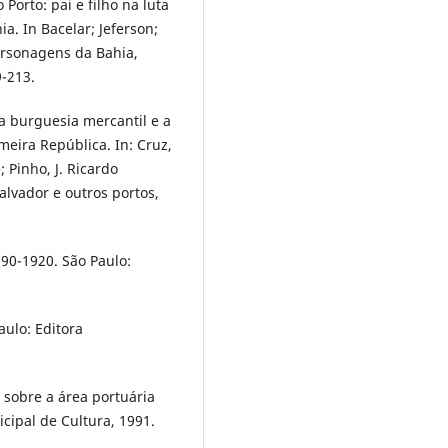
Porto: pai e filho na luta
a. In Bacelar; Jeferson;
 Personagens da Bahia,
-213.
 a burguesia mercantil e a
meira República. In: Cruz,
 Pinho, J. Ricardo
alvador e outros portos,
890-1920. São Paulo:
aulo: Editora
sobre a área portuária
icipal de Cultura, 1991.