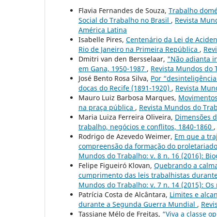
Flavia Fernandes de Souza,
Trabalho domés
Social do Trabalho no Brasil
,
Revista Mund
América Latina
Isabelle Pires,
Centenário da Lei de Aciden
Rio de Janeiro na Primeira República
,
Revi
Dmitri van den Bersselaar,
"Não adianta in
em Gana, 1950-1987
,
Revista Mundos do Tr
José Bento Rosa Silva,
Por “desinteligência
docas do Recife (1891-1920)
,
Revista Mund
Mauro Luiz Barbosa Marques,
Movimentos 
na praça pública
,
Revista Mundos do Trabal
Maria Luiza Ferreira Oliveira,
Dimensões d
trabalho, negócios e conflitos, 1840-1860
Rodrigo de Azevedo Weimer,
Em que a tra
compreensão da formação do proletariado 
Mundos do Trabalho: v. 8 n. 16 (2016): Biog
Felipe Figueiró Klovan,
Quebrando a calma:
cumprimento das leis trabalhistas durante
Mundos do Trabalho: v. 7 n. 14 (2015): Os
Patrícia Costa de Alcântara,
Limites e alc
durante a Segunda Guerra Mundial
,
Revi
Tassiane Mélo de Freitas,
“Viva a classe o