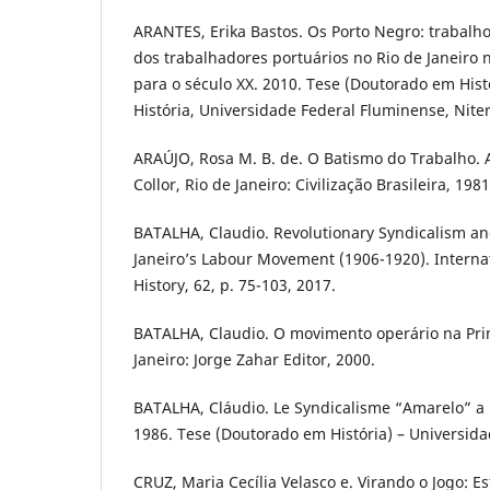
ARANTES, Erika Bastos. Os Porto Negro: trabalho
dos trabalhadores portuários no Rio de Janeiro n
para o século XX. 2010. Tese (Doutorado em Histó
História, Universidade Federal Fluminense, Niter
ARAÚJO, Rosa M. B. de. O Batismo do Trabalho. A
Collor, Rio de Janeiro: Civilização Brasileira, 1981
BATALHA, Claudio. Revolutionary Syndicalism an
Janeiro’s Labour Movement (1906-1920). Internat
History, 62, p. 75-103, 2017.
BATALHA, Claudio. O movimento operário na Pri
Janeiro: Jorge Zahar Editor, 2000.
BATALHA, Cláudio. Le Syndicalisme “Amarelo” a R
1986. Tese (Doutorado em História) – Universidad
CRUZ, Maria Cecília Velasco e. Virando o Jogo: E