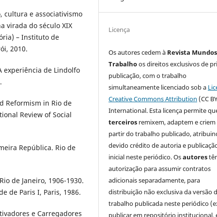
, cultura e associativismo
a virada do século XIX
Licença
ria) – Instituto de
ói, 2010.
Os autores cedem à
Revista Mundos
Trabalho
os direitos exclusivos de pr
 experiência de Lindolfo
publicação, com o trabalho
.
simultaneamente licenciado sob a
Lic
Creative Commons Attribution
(CC BY
d Reformism in Rio de
International. Esta licença permite qu
ional Review of Social
terceiros
remixem, adaptem e criem
partir do trabalho publicado, atribui
devido crédito de autoria e publicaçã
meira República. Rio de
inicial neste periódico. Os
autores
tê
autorização para assumir contratos
adicionais separadamente, para
io de Janeiro, 1906-1930.
distribuição não exclusiva da versão 
e de Paris I, Paris, 1986.
trabalho publicada neste periódico (e
stivadores e Carregadores
publicar em repositório institucional,