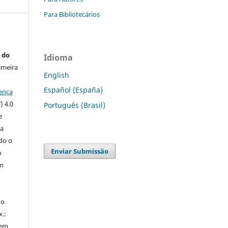
Para Bibliotecários
 do
Idioma
imeira
English
Español (España)
ença
) 4.0
Português (Brasil)
e
 a
ndo o
Enviar Submissão
o
m
do
x.:
 em