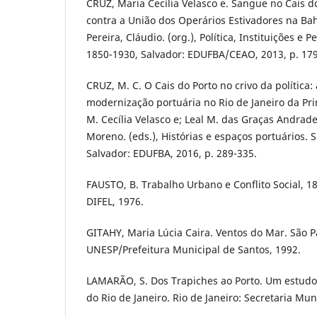
CRUZ, Maria Cecília Velasco e. Sangue no Cais do 
contra a União dos Operários Estivadores na Bahi
Pereira, Cláudio. (org.), Política, Instituições e
1850-1930, Salvador: EDUFBA/CEAO, 2013, p. 179
CRUZ, M. C. O Cais do Porto no crivo da política:
modernização portuária no Rio de Janeiro da Pri
M. Cecília Velasco e; Leal M. das Graças Andrade;
Moreno. (eds.), Histórias e espaços portuários. S
Salvador: EDUFBA, 2016, p. 289-335.
FAUSTO, B. Trabalho Urbano e Conflito Social, 1
DIFEL, 1976.
GITAHY, Maria Lúcia Caira. Ventos do Mar. São P
UNESP/Prefeitura Municipal de Santos, 1992.
LAMARÃO, S. Dos Trapiches ao Porto. Um estudo 
do Rio de Janeiro. Rio de Janeiro: Secretaria Mun