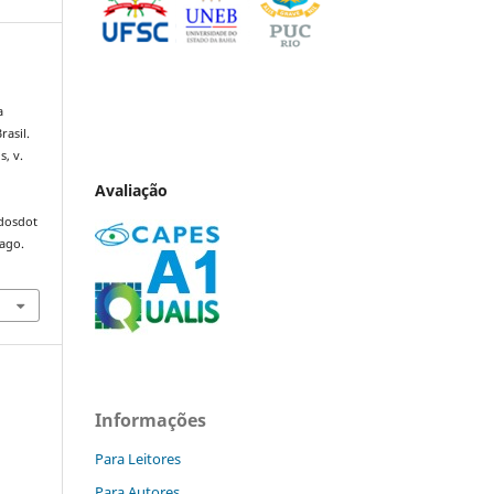
a
rasil.
s, v.
Avaliação
ndosdot
 ago.
Informações
Para Leitores
Para Autores