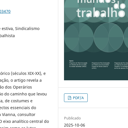
103470
estiva, Sindicalismo
balhista
rico (séculos XIX-XX), e
ção, o artigo revela a
ião dos Operários
são do caminho que levou
PDF/A
ira, de costumes e
ectos essenciais do
a Vianna, consultor
Publicado
 eixo analítico central do
2025-10-06