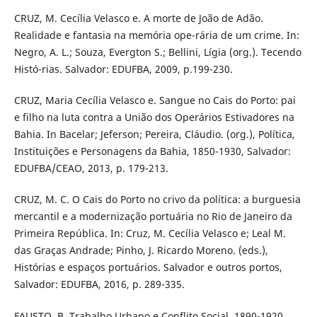
CRUZ, M. Cecília Velasco e. A morte de João de Adão.
Realidade e fantasia na memória ope-rária de um crime. In:
Negro, A. L.; Souza, Evergton S.; Bellini, Lígia (org.). Tecendo
Histó-rias. Salvador: EDUFBA, 2009, p.199-230.
CRUZ, Maria Cecília Velasco e. Sangue no Cais do Porto: pai
e filho na luta contra a União dos Operários Estivadores na
Bahia. In Bacelar; Jeferson; Pereira, Cláudio. (org.), Política,
Instituições e Personagens da Bahia, 1850-1930, Salvador:
EDUFBA/CEAO, 2013, p. 179-213.
CRUZ, M. C. O Cais do Porto no crivo da política: a burguesia
mercantil e a modernização portuária no Rio de Janeiro da
Primeira República. In: Cruz, M. Cecília Velasco e; Leal M.
das Graças Andrade; Pinho, J. Ricardo Moreno. (eds.),
Histórias e espaços portuários. Salvador e outros portos,
Salvador: EDUFBA, 2016, p. 289-335.
FAUSTO, B. Trabalho Urbano e Conflito Social, 1890-1920.