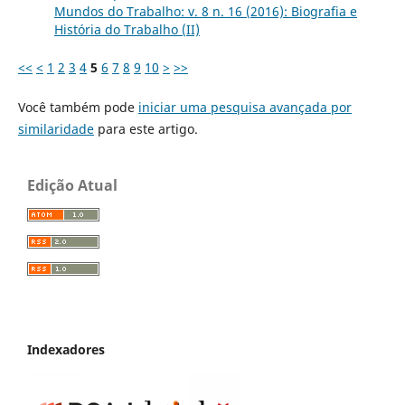
Mundos do Trabalho: v. 8 n. 16 (2016): Biografia e
História do Trabalho (II)
<<
<
1
2
3
4
5
6
7
8
9
10
>
>>
Você também pode
iniciar uma pesquisa avançada por
similaridade
para este artigo.
Edição Atual
Indexadores