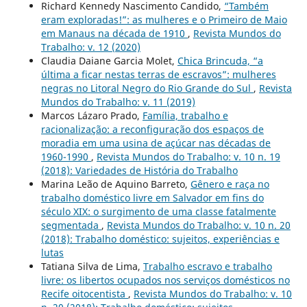
Richard Kennedy Nascimento Candido,
“Também
eram exploradas!”: as mulheres e o Primeiro de Maio
em Manaus na década de 1910
,
Revista Mundos do
Trabalho: v. 12 (2020)
Claudia Daiane Garcia Molet,
Chica Brincuda, “a
última a ficar nestas terras de escravos”: mulheres
negras no Litoral Negro do Rio Grande do Sul
,
Revista
Mundos do Trabalho: v. 11 (2019)
Marcos Lázaro Prado,
Família, trabalho e
racionalização: a reconfiguração dos espaços de
moradia em uma usina de açúcar nas décadas de
1960-1990
,
Revista Mundos do Trabalho: v. 10 n. 19
(2018): Variedades de História do Trabalho
Marina Leão de Aquino Barreto,
Gênero e raça no
trabalho doméstico livre em Salvador em fins do
século XIX: o surgimento de uma classe fatalmente
segmentada
,
Revista Mundos do Trabalho: v. 10 n. 20
(2018): Trabalho doméstico: sujeitos, experiências e
lutas
Tatiana Silva de Lima,
Trabalho escravo e trabalho
livre: os libertos ocupados nos serviços domésticos no
Recife oitocentista
,
Revista Mundos do Trabalho: v. 10