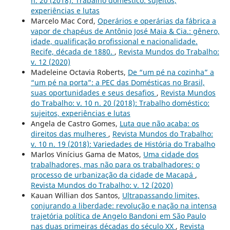
n. 20 (2018): Trabalho doméstico: sujeitos,
experiências e lutas
Marcelo Mac Cord,
Operários e operárias da fábrica a
vapor de chapéus de Antônio José Maia & Cia.: gênero,
idade, qualificação profissional e nacionalidade.
Recife, década de 1880.
,
Revista Mundos do Trabalho:
v. 12 (2020)
Madeleine Octavia Roberts,
De “um pé na cozinha” a
“um pé na porta”: a PEC das Domésticas no Brasil,
suas oportunidades e seus desafios
,
Revista Mundos
do Trabalho: v. 10 n. 20 (2018): Trabalho doméstico:
sujeitos, experiências e lutas
Angela de Castro Gomes,
Luta que não acaba: os
direitos das mulheres
,
Revista Mundos do Trabalho:
v. 10 n. 19 (2018): Variedades de História do Trabalho
Marlos Vinícius Gama de Matos,
Uma cidade dos
trabalhadores, mas não para os trabalhadores: o
processo de urbanização da cidade de Macapá
,
Revista Mundos do Trabalho: v. 12 (2020)
Kauan Willian dos Santos,
Ultrapassando limites,
conjurando a liberdade: revolução e nação na intensa
trajetória política de Angelo Bandoni em São Paulo
nas duas primeiras décadas do século XX
,
Revista