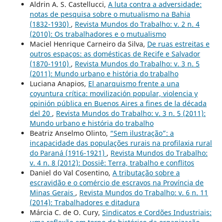
Aldrin A. S. Castellucci,
A luta contra a adversidade:
notas de pesquisa sobre o mutualismo na Bahia
(1832-1930)
,
Revista Mundos do Trabalho: v. 2 n. 4
(2010): Os trabalhadores e o mutualismo
Maciel Henrique Carneiro da Silva,
De ruas estreitas e
outros espaços: as domésticas de Recife e Salvador
(1870-1910)
,
Revista Mundos do Trabalho: v. 3 n. 5
(2011): Mundo urbano e história do trabalho
Luciana Anapios,
El anarquismo frente a una
coyuntura crítica: movilización popular, violencia y
opinión pública en Buenos Aires a fines de la década
del ´20
,
Revista Mundos do Trabalho: v. 3 n. 5 (2011):
Mundo urbano e história do trabalho
Beatriz Anselmo Olinto,
“Sem ilustração”: a
incapacidade das populações rurais na profilaxia rural
do Paraná (1916-1921)
,
Revista Mundos do Trabalho:
v. 4 n. 8 (2012): Dossiê: Terra, trabalho e conflitos
Daniel do Val Cosentino,
A tributação sobre a
escravidão e o comércio de escravos na Província de
Minas Gerais
,
Revista Mundos do Trabalho: v. 6 n. 11
(2014): Trabalhadores e ditadura
Márcia C. de O. Cury,
Sindicatos e Cordões Industriais: