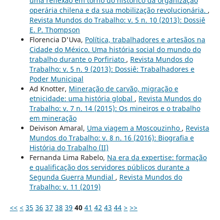
uma reflexão em torno do histórico da organização
operária chilena e da sua mobilização revolucionária.
,
Revista Mundos do Trabalho: v. 5 n. 10 (2013): Dossiê
E. P. Thompson
Florencia D'Uva,
Política, trabalhadores e artesãos na
Cidade do México. Uma história social do mundo do
trabalho durante o Porfiriato
,
Revista Mundos do
Trabalho: v. 5 n. 9 (2013): Dossiê: Trabalhadores e
Poder Municipal
Ad Knotter,
Mineração de carvão, migração e
etnicidade: uma história global
,
Revista Mundos do
Trabalho: v. 7 n. 14 (2015): Os mineiros e o trabalho
em mineração
Deivison Amaral,
Uma viagem a Moscouzinho
,
Revista
Mundos do Trabalho: v. 8 n. 16 (2016): Biografia e
História do Trabalho (II)
Fernanda Lima Rabelo,
Na era da expertise: formação
e qualificação dos servidores públicos durante a
Segunda Guerra Mundial
,
Revista Mundos do
Trabalho: v. 11 (2019)
<<
<
35
36
37
38
39
40
41
42
43
44
>
>>