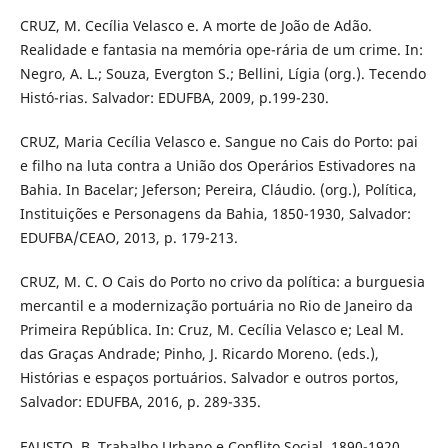
CRUZ, M. Cecília Velasco e. A morte de João de Adão.
Realidade e fantasia na memória ope-rária de um crime. In:
Negro, A. L.; Souza, Evergton S.; Bellini, Lígia (org.). Tecendo
Histó-rias. Salvador: EDUFBA, 2009, p.199-230.
CRUZ, Maria Cecília Velasco e. Sangue no Cais do Porto: pai
e filho na luta contra a União dos Operários Estivadores na
Bahia. In Bacelar; Jeferson; Pereira, Cláudio. (org.), Política,
Instituições e Personagens da Bahia, 1850-1930, Salvador:
EDUFBA/CEAO, 2013, p. 179-213.
CRUZ, M. C. O Cais do Porto no crivo da política: a burguesia
mercantil e a modernização portuária no Rio de Janeiro da
Primeira República. In: Cruz, M. Cecília Velasco e; Leal M.
das Graças Andrade; Pinho, J. Ricardo Moreno. (eds.),
Histórias e espaços portuários. Salvador e outros portos,
Salvador: EDUFBA, 2016, p. 289-335.
FAUSTO, B. Trabalho Urbano e Conflito Social, 1890-1920.