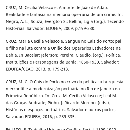
CRUZ, M. Cecília Velasco e. A morte de João de Adão.
Realidade e fantasia na memória ope-rária de um crime. In:
Negro, A. L.; Souza, Evergton S.; Bellini, Lígia (org.). Tecendo
Histó-rias. Salvador: EDUFBA, 2009, p.199-230.
CRUZ, Maria Cecília Velasco e. Sangue no Cais do Porto: pai
e filho na luta contra a União dos Operários Estivadores na
Bahia. In Bacelar; Jeferson; Pereira, Cláudio. (org.), Política,
Instituições e Personagens da Bahia, 1850-1930, Salvador:
EDUFBA/CEAO, 2013, p. 179-213.
CRUZ, M. C. O Cais do Porto no crivo da política: a burguesia
mercantil e a modernização portuária no Rio de Janeiro da
Primeira República. In: Cruz, M. Cecília Velasco e; Leal M.
das Graças Andrade; Pinho, J. Ricardo Moreno. (eds.),
Histórias e espaços portuários. Salvador e outros portos,
Salvador: EDUFBA, 2016, p. 289-335.
FAUSTO, B. Trabalho Urbano e Conflito Social, 1890-1920.