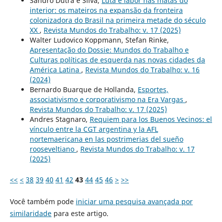
Sandro Dutra e Silva,
Luta e labor nas matas do
interior: os mateiros na expansão da fronteira
colonizadora do Brasil na primeira metade do século
XX
,
Revista Mundos do Trabalho: v. 17 (2025)
Walter Ludovico Koppmann, Stefan Rinke,
Apresentação do Dossie: Mundos do Trabalho e
Culturas políticas de esquerda nas novas cidades da
América Latina
,
Revista Mundos do Trabalho: v. 16
(2024)
Bernardo Buarque de Hollanda,
Esportes,
associativismo e corporativismo na Era Vargas
,
Revista Mundos do Trabalho: v. 17 (2025)
Andres Stagnaro,
Requiem para los Buenos Vecinos: el
vínculo entre la CGT argentina y la AFL
nortemaericana en las postrimerias del sueño
rooseveltiano
,
Revista Mundos do Trabalho: v. 17
(2025)
<<
<
38
39
40
41
42
43
44
45
46
>
>>
Você também pode
iniciar uma pesquisa avançada por
similaridade
para este artigo.