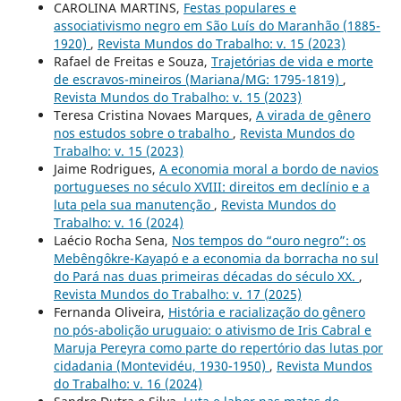
CAROLINA MARTINS,
Festas populares e
associativismo negro em São Luís do Maranhão (1885-
1920)
,
Revista Mundos do Trabalho: v. 15 (2023)
Rafael de Freitas e Souza,
Trajetórias de vida e morte
de escravos-mineiros (Mariana/MG: 1795-1819)
,
Revista Mundos do Trabalho: v. 15 (2023)
Teresa Cristina Novaes Marques,
A virada de gênero
nos estudos sobre o trabalho
,
Revista Mundos do
Trabalho: v. 15 (2023)
Jaime Rodrigues,
A economia moral a bordo de navios
portugueses no século XVIII: direitos em declínio e a
luta pela sua manutenção
,
Revista Mundos do
Trabalho: v. 16 (2024)
Laécio Rocha Sena,
Nos tempos do “ouro negro”: os
Mebêngôkre-Kayapó e a economia da borracha no sul
do Pará nas duas primeiras décadas do século XX.
,
Revista Mundos do Trabalho: v. 17 (2025)
Fernanda Oliveira,
História e racialização do gênero
no pós-abolição uruguaio: o ativismo de Iris Cabral e
Maruja Pereyra como parte do repertório das lutas por
cidadania (Montevidéu, 1930-1950)
,
Revista Mundos
do Trabalho: v. 16 (2024)