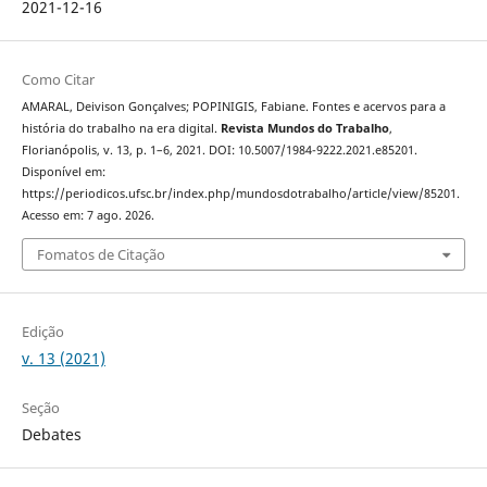
2021-12-16
Como Citar
AMARAL, Deivison Gonçalves; POPINIGIS, Fabiane. Fontes e acervos para a
história do trabalho na era digital.
Revista Mundos do Trabalho
,
Florianópolis, v. 13, p. 1–6, 2021. DOI: 10.5007/1984-9222.2021.e85201.
Disponível em:
https://periodicos.ufsc.br/index.php/mundosdotrabalho/article/view/85201.
Acesso em: 7 ago. 2026.
Fomatos de Citação
Edição
v. 13 (2021)
Seção
Debates