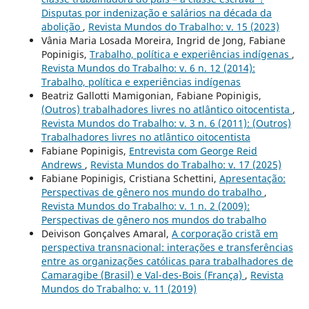
Disputas por indenização e salários na década da
abolição
,
Revista Mundos do Trabalho: v. 15 (2023)
Vânia Maria Losada Moreira, Ingrid de Jong, Fabiane
Popinigis,
Trabalho, política e experiências indígenas
,
Revista Mundos do Trabalho: v. 6 n. 12 (2014):
Trabalho, política e experiências indígenas
Beatriz Gallotti Mamigonian, Fabiane Popinigis,
(Outros) trabalhadores livres no atlântico oitocentista
,
Revista Mundos do Trabalho: v. 3 n. 6 (2011): (Outros)
Trabalhadores livres no atlântico oitocentista
Fabiane Popinigis,
Entrevista com George Reid
Andrews
,
Revista Mundos do Trabalho: v. 17 (2025)
Fabiane Popinigis, Cristiana Schettini,
Apresentação:
Perspectivas de gênero nos mundo do trabalho
,
Revista Mundos do Trabalho: v. 1 n. 2 (2009):
Perspectivas de gênero nos mundos do trabalho
Deivison Gonçalves Amaral,
A corporação cristã em
perspectiva transnacional: interações e transferências
entre as organizações católicas para trabalhadores de
Camaragibe (Brasil) e Val-des-Bois (França)
,
Revista
Mundos do Trabalho: v. 11 (2019)