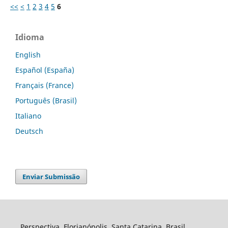
<<
<
1
2
3
4
5
6
Idioma
English
Español (España)
Français (France)
Português (Brasil)
Italiano
Deutsch
Enviar Submissão
Perspectiva, Florianópolis, Santa Catarina, Brasil.