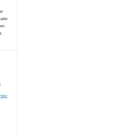
ar
cado
bem
s
a
rpo: