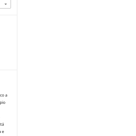
co a
pio
o
stá
a e