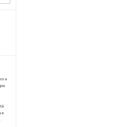
co a
pio
o
stá
a e
a