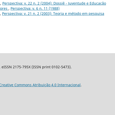
o
,
Perspectiva: v. 22 n. 2 (2004): Dossiê - Juventude e Educação
dores
,
Perspectiva: v. 6 n. 11 (1988)
,
Perspectiva: v. 21 n. 2 (2003): Teoria e método em pesquisa
l. eISSN 2175-795X (ISSN print 0102-5473).
Creative Commons Atribuição 4.0 Internacional
.