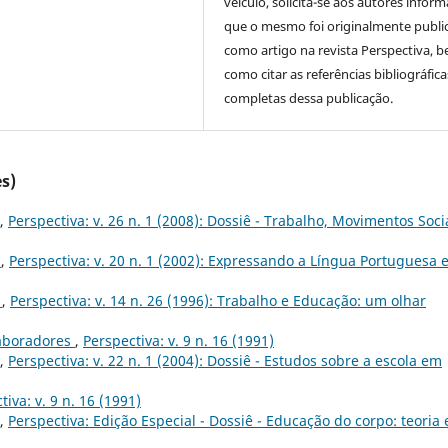
veículo, solicita-se aos autores inform
que o mesmo foi originalmente publi
como artigo na revista Perspectiva, 
como citar as referências bibliográfica
completas dessa publicação.
s)
,
Perspectiva: v. 26 n. 1 (2008): Dossiê - Trabalho, Movimentos Soci
o
,
Perspectiva: v. 20 n. 1 (2002): Expressando a Língua Portuguesa 
6
,
Perspectiva: v. 14 n. 26 (1996): Trabalho e Educação: um olhar
laboradores
,
Perspectiva: v. 9 n. 16 (1991)
,
Perspectiva: v. 22 n. 1 (2004): Dossiê - Estudos sobre a escola em
tiva: v. 9 n. 16 (1991)
,
Perspectiva: Edição Especial - Dossiê - Educação do corpo: teoria 