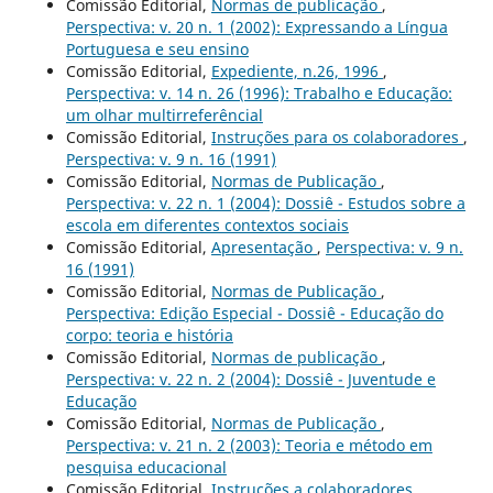
Comissão Editorial,
Normas de publicação
,
Perspectiva: v. 20 n. 1 (2002): Expressando a Língua
Portuguesa e seu ensino
Comissão Editorial,
Expediente, n.26, 1996
,
Perspectiva: v. 14 n. 26 (1996): Trabalho e Educação:
um olhar multirreferêncial
Comissão Editorial,
Instruções para os colaboradores
,
Perspectiva: v. 9 n. 16 (1991)
Comissão Editorial,
Normas de Publicação
,
Perspectiva: v. 22 n. 1 (2004): Dossiê - Estudos sobre a
escola em diferentes contextos sociais
Comissão Editorial,
Apresentação
,
Perspectiva: v. 9 n.
16 (1991)
Comissão Editorial,
Normas de Publicação
,
Perspectiva: Edição Especial - Dossiê - Educação do
corpo: teoria e história
Comissão Editorial,
Normas de publicação
,
Perspectiva: v. 22 n. 2 (2004): Dossiê - Juventude e
Educação
Comissão Editorial,
Normas de Publicação
,
Perspectiva: v. 21 n. 2 (2003): Teoria e método em
pesquisa educacional
Comissão Editorial,
Instruções a colaboradores
,