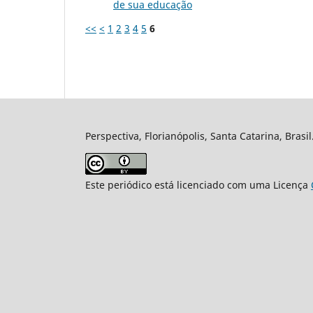
de sua educação
<<
<
1
2
3
4
5
6
Perspectiva, Florianópolis, Santa Catarina, Brasi
Este periódico está licenciado com uma Licença