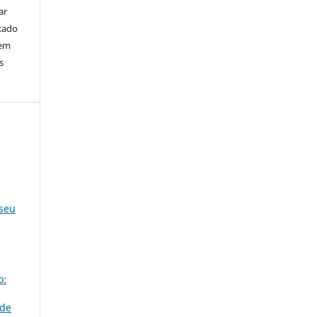
ar
cado
bem
s
 seu
o:
ade