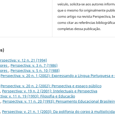
veículo, solicita-se aos autores inform
que o mesmo foi originalmente publi
como artigo na revista Perspectiva, 
como citar as referências bibliográfica
completas dessa publicação.
s)
rspectiva: v. 12 n. 21 (1994)
dores
,
Perspectiva: v. 3 n. 7 (1986)
dores
,
Perspectiva: v. 5 n. 10 (1988)
,
Perspectiva: v. 20 n. 1 (2002): Expressando a Língua Portuguesa e
,
Perspectiva: v. 20 n. 2 (2002): Perspectiva e espaço público
,
Perspectiva: v. 19 n. 2 (2001): Intelectuais e Perspectiva
tiva: v. 11 n. 19 (1993): Filosofia e Educação
3
,
Perspectiva: v. 11 n. 20 (1993): Pensamento Educacional Brasileir
,
Perspectiva: v. 21 n. 1 (2003): Da polifonia do corpo à multiplicid