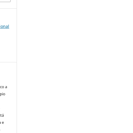
ional
co a
pio
o
stá
a e
a