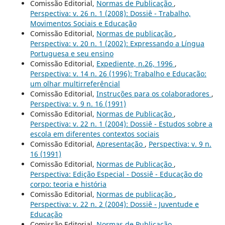
Comissão Editorial,
Normas de Publicação
,
Perspectiva: v. 26 n. 1 (2008): Dossiê - Trabalho,
Movimentos Sociais e Educação
Comissão Editorial,
Normas de publicação
,
Perspectiva: v. 20 n. 1 (2002): Expressando a Língua
Portuguesa e seu ensino
Comissão Editorial,
Expediente, n.26, 1996
,
Perspectiva: v. 14 n. 26 (1996): Trabalho e Educação:
um olhar multirreferêncial
Comissão Editorial,
Instruções para os colaboradores
,
Perspectiva: v. 9 n. 16 (1991)
Comissão Editorial,
Normas de Publicação
,
Perspectiva: v. 22 n. 1 (2004): Dossiê - Estudos sobre a
escola em diferentes contextos sociais
Comissão Editorial,
Apresentação
,
Perspectiva: v. 9 n.
16 (1991)
Comissão Editorial,
Normas de Publicação
,
Perspectiva: Edição Especial - Dossiê - Educação do
corpo: teoria e história
Comissão Editorial,
Normas de publicação
,
Perspectiva: v. 22 n. 2 (2004): Dossiê - Juventude e
Educação
Comissão Editorial,
Normas de Publicação
,