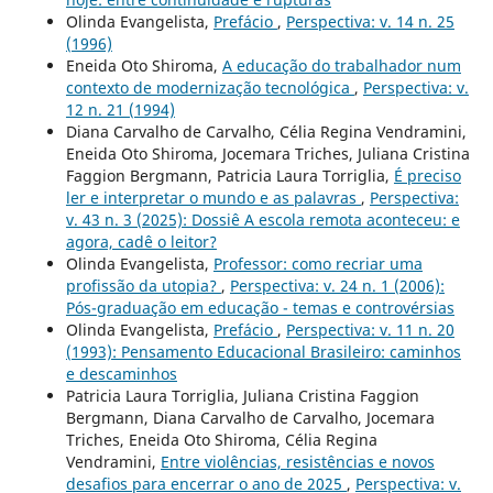
Olinda Evangelista,
Prefácio
,
Perspectiva: v. 14 n. 25
(1996)
Eneida Oto Shiroma,
A educação do trabalhador num
contexto de modernização tecnológica
,
Perspectiva: v.
12 n. 21 (1994)
Diana Carvalho de Carvalho, Célia Regina Vendramini,
Eneida Oto Shiroma, Jocemara Triches, Juliana Cristina
Faggion Bergmann, Patricia Laura Torriglia,
É preciso
ler e interpretar o mundo e as palavras
,
Perspectiva:
v. 43 n. 3 (2025): Dossiê A escola remota aconteceu: e
agora, cadê o leitor?
Olinda Evangelista,
Professor: como recriar uma
profissão da utopia?
,
Perspectiva: v. 24 n. 1 (2006):
Pós-graduação em educação - temas e controvérsias
Olinda Evangelista,
Prefácio
,
Perspectiva: v. 11 n. 20
(1993): Pensamento Educacional Brasileiro: caminhos
e descaminhos
Patricia Laura Torriglia, Juliana Cristina Faggion
Bergmann, Diana Carvalho de Carvalho, Jocemara
Triches, Eneida Oto Shiroma, Célia Regina
Vendramini,
Entre violências, resistências e novos
desafios para encerrar o ano de 2025
,
Perspectiva: v.