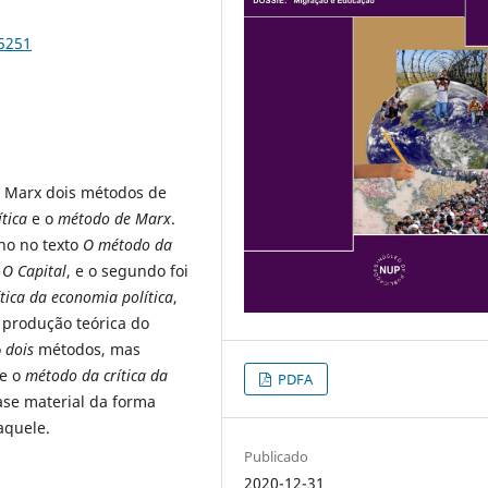
65251
m Marx dois métodos de
ítica
e o
método de Marx
.
ho no texto
O método da
’
O Capital
, e o segundo foi
tica da economia política
,
 produção teórica do
o
dois
métodos, mas
e o
método da
crítica
da
PDFA
se material da forma
aquele.
Publicado
2020-12-31