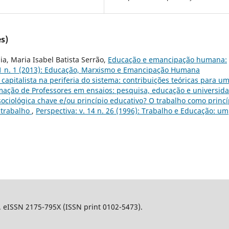
s)
ia, Maria Isabel Batista Serrão,
Educação e emancipação humana:
 31 n. 1 (2013): Educação, Marxismo e Emancipação Humana
 capitalista na periferia do sistema: contribuições teóricas para u
ormação de Professores em ensaios: pesquisa, educação e universid
sociológica chave e/ou princípio educativo? O trabalho como princí
 trabalho
,
Perspectiva: v. 14 n. 26 (1996): Trabalho e Educação: um
l. eISSN 2175-795X (ISSN print 0102-5473).