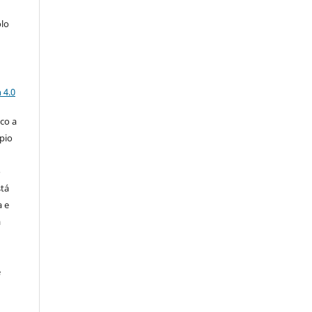
olo
a
 4.0
co a
pio
o
stá
a e
a
e