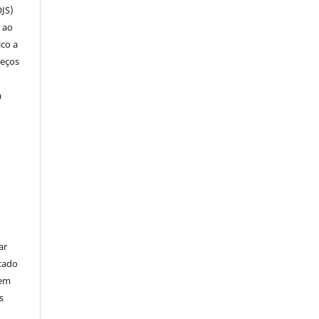
OJS)
 ao
ico a
reços
a
ar
cado
bem
s