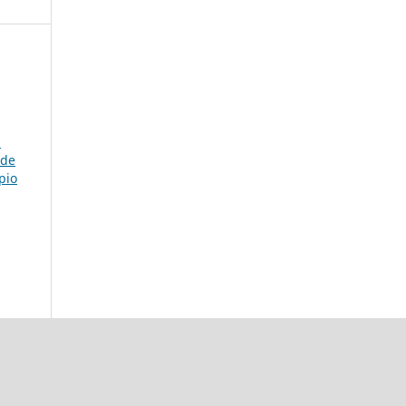
m
ade
pio