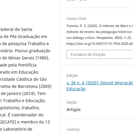
Como Citar
Tumolo, P. S. (2020). O método de Marx e 
Federal de Santa
método de ensino da pedagogia histórico-c
ma de Pós-Graduação em
um diálogo crítico.
Perspectiva
,
38
(4), 1–25.
a de pesquisa Trabalho e
https://doi.org/10.5007/2175-795X.2020.e
ntário. Possui graduação
Fomatos de Citação
a de Minas Gerais (1980),
ade pela Pontifícia
torado em Educação:
Edição
versidade Católica de São
v. 38 n. 4 (2020): Dossiê Migração
onoma de Barcelona (2009)
Educação
 de Janeiro (2014). Tem
m Trabalho e Educação,
Seção
pitalismo, trabalho,
Artigos
ical. É coordenador do
 (GECATE) e membro do 13
o Laboratório de
Licença