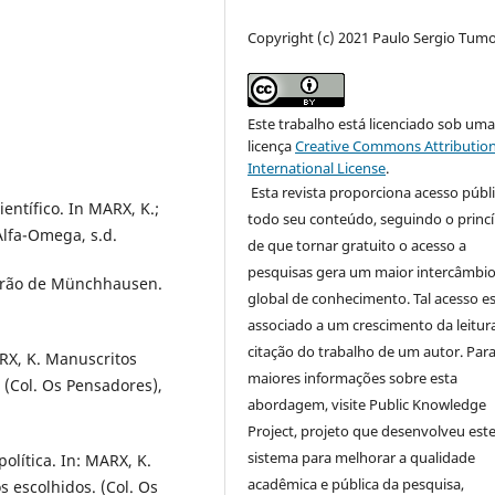
Copyright (c) 2021 Paulo Sergio Tum
Este trabalho está licenciado sob um
licença
Creative Commons Attribution
International License
.
Esta revista proporciona acesso públi
entífico. In MARX, K.;
todo seu conteúdo, seguindo o princí
Alfa-Omega, s.d.
de que tornar gratuito o acesso a
pesquisas gera um maior intercâmbi
Barão de Münchhausen.
global de conhecimento. Tal acesso e
associado a um crescimento da leitur
citação do trabalho de um autor. Par
RX, K. Manuscritos
maiores informações sobre esta
. (Col. Os Pensadores),
abordagem, visite Public Knowledge
Project, projeto que desenvolveu est
sistema para melhorar a qualidade
olítica. In: MARX, K.
acadêmica e pública da pesquisa,
s escolhidos. (Col. Os