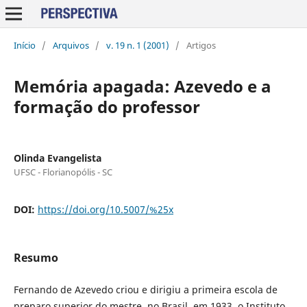
Início
/
Arquivos
/
v. 19 n. 1 (2001)
/
Artigos
Memória apagada: Azevedo e a
formação do professor
Olinda Evangelista
UFSC - Florianopólis - SC
DOI:
https://doi.org/10.5007/%25x
Resumo
Fernando de Azevedo criou e dirigiu a primeira escola de
preparo superior do mestre, no Brasil, em 1933, o Instituto