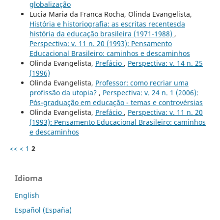
globalização
Lucia Maria da Franca Rocha, Olinda Evangelista,
História e historiografia: as escritas recentesda
história da educação brasileira (1971-1988)
,
Perspectiva: v. 11 n. 20 (1993): Pensamento
Educacional Brasileiro: caminhos e descaminhos
Olinda Evangelista,
Prefácio
,
Perspectiva: v. 14 n. 25
(1996)
Olinda Evangelista,
Professor: como recriar uma
profissão da utopia?
,
Perspectiva: v. 24 n. 1 (2006):
Pós-graduação em educação - temas e controvérsias
Olinda Evangelista,
Prefácio
,
Perspectiva: v. 11 n. 20
(1993): Pensamento Educacional Brasileiro: caminhos
e descaminhos
<<
<
1
2
Idioma
English
Español (España)