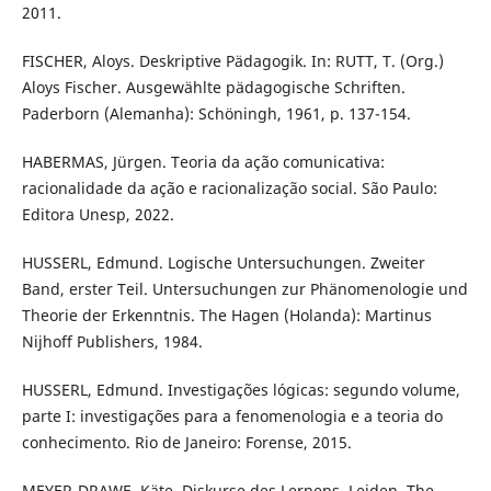
2011.
FISCHER, Aloys. Deskriptive Pädagogik. In: RUTT, T. (Org.)
Aloys Fischer. Ausgewählte pädagogische Schriften.
Paderborn (Alemanha): Schöningh, 1961, p. 137-154.
HABERMAS, Jürgen. Teoria da ação comunicativa:
racionalidade da ação e racionalização social. São Paulo:
Editora Unesp, 2022.
HUSSERL, Edmund. Logische Untersuchungen. Zweiter
Band, erster Teil. Untersuchungen zur Phänomenologie und
Theorie der Erkenntnis. The Hagen (Holanda): Martinus
Nijhoff Publishers, 1984.
HUSSERL, Edmund. Investigações lógicas: segundo volume,
parte I: investigações para a fenomenologia e a teoria do
conhecimento. Rio de Janeiro: Forense, 2015.
MEYER-DRAWE, Käte. Diskurse des Lernens. Leiden, The