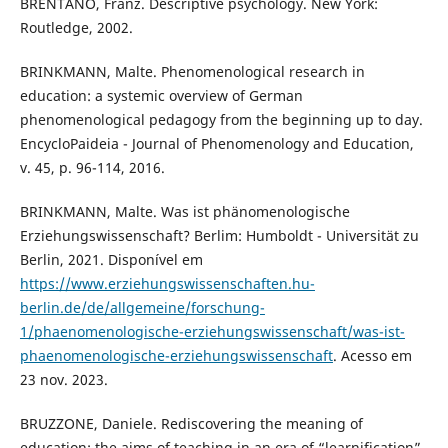
BRENTANO, Franz. Descriptive psychology. New York:
Routledge, 2002.
BRINKMANN, Malte. Phenomenological research in
education: a systemic overview of German
phenomenological pedagogy from the beginning up to day.
EncycloPaideia - Journal of Phenomenology and Education,
v. 45, p. 96-114, 2016.
BRINKMANN, Malte. Was ist phänomenologische
Erziehungswissenschaft? Berlim: Humboldt - Universität zu
Berlin, 2021. Disponível em
https://www.erziehungswissenschaften.hu-
berlin.de/de/allgemeine/forschung-
1/phaenomenologische-erziehungswissenschaft/was-ist-
phaenomenologische-erziehungswissenschaft
. Acesso em
23 nov. 2023.
BRUZZONE, Daniele. Rediscovering the meaning of
education: the aims of teaching in an era of “learnification”.