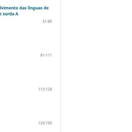
olvimento das línguas de
e surda A
51-80
81-111
113-128
129-150