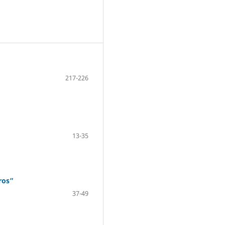
217-226
13-35
ros”
37-49