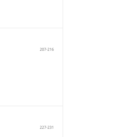
207-216
227-231