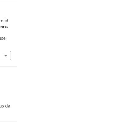
r e(m)
heres
1806-
as da