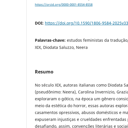
https://orcid.org/0000-0001-8554-8558
DOI:
https://doi.org/10.1590/1806-9584-2025v
Palavras-chave:
estudos feministas da tradução, 
XIX, Diodata Saluzzo, Neera
Resumo
No século XIX, autoras italianas como Diodata S
(pseudônimo: Neera), Carolina Invernizio, Grazi
exploraram o gótico, na época um gênero consi
meio da estética do horror, essas autoras expl
casamentos opressivos, abusos domésticos e mar
expuseram injustiças e crueldades enfrentadas 
desafiando, assim, convenções literárias e socia