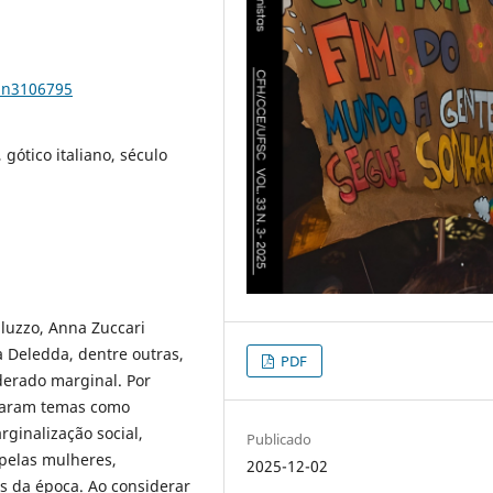
33n3106795
gótico italiano, século
aluzzo, Anna Zuccari
a Deledda, dentre outras,
PDF
derado marginal. Por
oraram temas como
ginalização social,
Publicado
pelas mulheres,
2025-12-02
is da época. Ao considerar