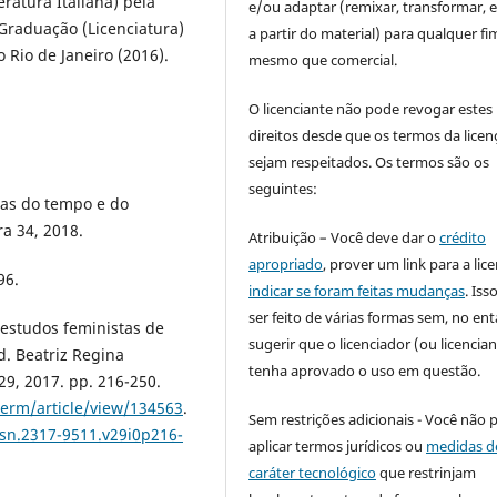
ratura Italiana) pela
e/ou adaptar (remixar, transformar, e 
 Graduação (Licenciatura)
a partir do material) para qualquer fi
 Rio de Janeiro (2016).
mesmo que comercial.
O licenciante não pode revogar estes
direitos desde que os termos da licen
sejam respeitados. Os termos são os
seguintes:
mas do tempo e do
ra 34, 2018.
Atribuição – Você deve dar o
crédito
apropriado
, prover um link para a lic
96.
indicar se foram feitas mudanças
. Is
ser feito de várias formas sem, no ent
estudos feministas de
sugerir que o licenciador (ou licencian
d. Beatriz Regina
tenha aprovado o uso em questão.
29, 2017. pp. 216-250.
term/article/view/134563
.
Sem restrições adicionais - Você não 
ssn.2317-9511.v29i0p216-
aplicar termos jurídicos ou
medidas d
caráter tecnológico
que restrinjam