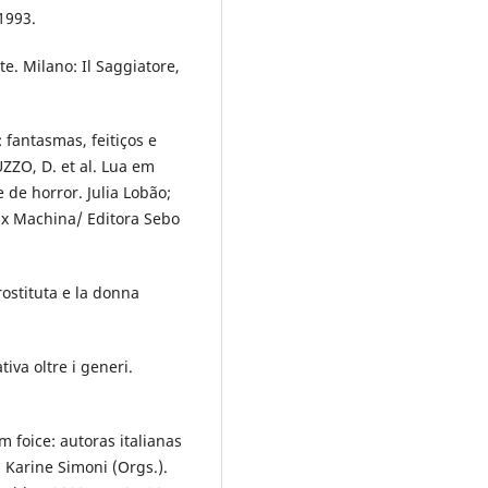
 1993.
te. Milano: Il Saggiatore,
 fantasmas, feitiços e
UZZO, D. et al. Lua em
 e de horror. Julia Lobão;
 Ex Machina/ Editora Sebo
ostituta e la donna
iva oltre i generi.
m foice: autoras italianas
o; Karine Simoni (Orgs.).