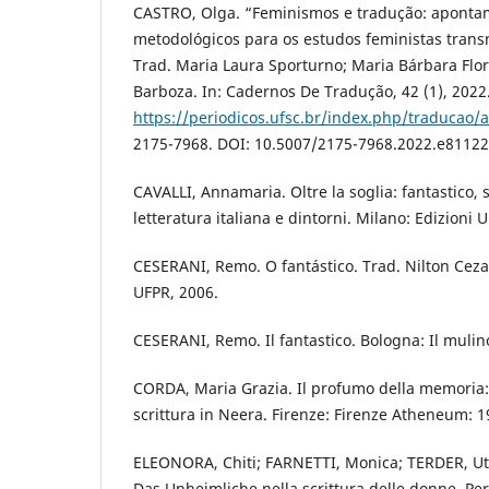
CASTRO, Olga. “Feminismos e tradução: apontam
metodológicos para os estudos feministas trans
Trad. Maria Laura Sporturno; Maria Bárbara Flor
Barboza. In: Cadernos De Tradução, 42 (1), 2022
https://periodicos.ufsc.br/index.php/traducao/a
2175-7968. DOI: 10.5007/2175-7968.2022.e81122
CAVALLI, Annamaria. Oltre la soglia: fantastico,
letteratura italiana e dintorni. Milano: Edizioni U
CESERANI, Remo. O fantástico. Trad. Nilton Cezar 
UFPR, 2006.
CESERANI, Remo. Il fantastico. Bologna: Il mulin
CORDA, Maria Grazia. Il profumo della memoria:
scrittura in Neera. Firenze: Firenze Atheneum: 1
ELEONORA, Chiti; FARNETTI, Monica; TERDER, Uta
Das Unheimliche nella scrittura delle donne. Per