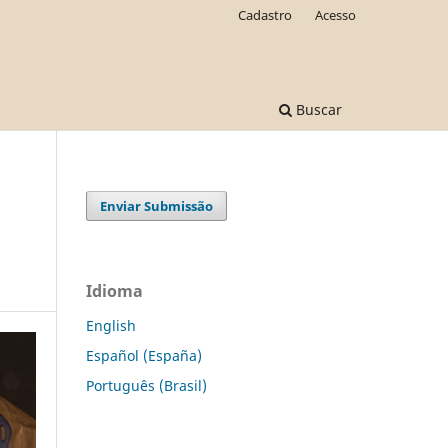
Cadastro
Acesso
Buscar
Enviar Submissão
Idioma
English
Español (España)
Português (Brasil)