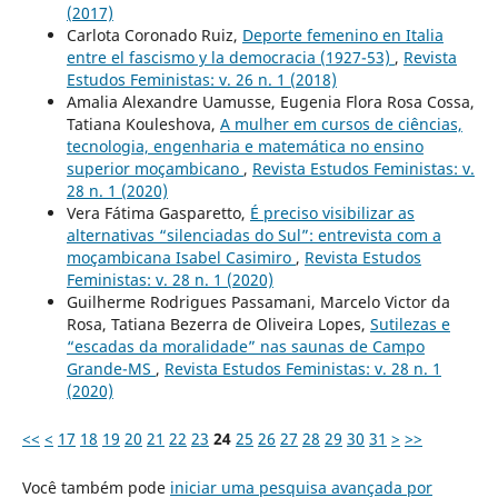
(2017)
Carlota Coronado Ruiz,
Deporte femenino en Italia
entre el fascismo y la democracia (1927-53)
,
Revista
Estudos Feministas: v. 26 n. 1 (2018)
Amalia Alexandre Uamusse, Eugenia Flora Rosa Cossa,
Tatiana Kouleshova,
A mulher em cursos de ciências,
tecnologia, engenharia e matemática no ensino
superior moçambicano
,
Revista Estudos Feministas: v.
28 n. 1 (2020)
Vera Fátima Gasparetto,
É preciso visibilizar as
alternativas “silenciadas do Sul”: entrevista com a
moçambicana Isabel Casimiro
,
Revista Estudos
Feministas: v. 28 n. 1 (2020)
Guilherme Rodrigues Passamani, Marcelo Victor da
Rosa, Tatiana Bezerra de Oliveira Lopes,
Sutilezas e
“escadas da moralidade” nas saunas de Campo
Grande-MS
,
Revista Estudos Feministas: v. 28 n. 1
(2020)
<<
<
17
18
19
20
21
22
23
24
25
26
27
28
29
30
31
>
>>
Você também pode
iniciar uma pesquisa avançada por