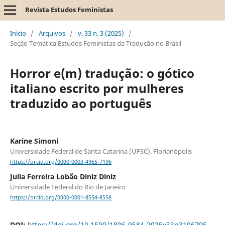
Revista Estudos Feministas
Início
/
Arquivos
/
v. 33 n. 3 (2025)
/
Seção Temática Estudos Feministas da Tradução no Brasil
Horror e(m) tradução: o gótico
italiano escrito por mulheres
traduzido ao português
Karine Simoni
Universidade Federal de Santa Catarina (UFSC). Florianópolis
https://orcid.org/0000-0003-4965-7196
Julia Ferreira Lobão Diniz Diniz
Universidade Federal do Rio de Janeiro
https://orcid.org/0000-0001-8554-8558
DOI:
https://doi.org/10.1590/1806-9584-2025v33n3106795