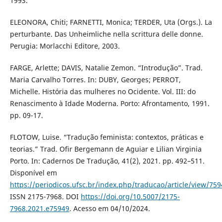
1993.
ELEONORA, Chiti; FARNETTI, Monica; TERDER, Uta (Orgs.). La
perturbante. Das Unheimliche nella scrittura delle donne.
Perugia: Morlacchi Editore, 2003.
FARGE, Arlette; DAVIS, Natalie Zemon. “Introdução”. Trad.
Maria Carvalho Torres. In: DUBY, Georges; PERROT,
Michelle. História das mulheres no Ocidente. Vol. III: do
Renascimento à Idade Moderna. Porto: Afrontamento, 1991.
pp. 09-17.
FLOTOW, Luise. “Tradução feminista: contextos, práticas e
teorias.” Trad. Ofir Bergemann de Aguiar e Lilian Virginia
Porto. In: Cadernos De Tradução, 41(2), 2021. pp. 492–511.
Disponível em
https://periodicos.ufsc.br/index.php/traducao/article/view/75
ISSN 2175-7968. DOI
https://doi.org/10.5007/2175-
7968.2021.e75949
. Acesso em 04/10/2024.