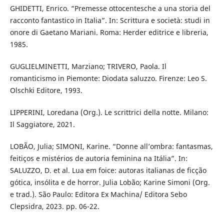
GHIDETTI, Enrico. “Premesse ottocentesche a una storia del
racconto fantastico in Italia”. In: Scrittura e società: studi in
onore di Gaetano Mariani. Roma: Herder editrice e libreria,
1985.
GUGLIELMINETTI, Marziano; TRIVERO, Paola. Il
romanticismo in Piemonte: Diodata saluzzo. Firenze: Leo S.
Olschki Editore, 1993.
LIPPERINI, Loredana (Org.). Le scrittrici della notte. Milano:
Il Saggiatore, 2021.
LOBÃO, Julia; SIMONI, Karine. “Donne all’ombra: fantasmas,
feitiços e mistérios de autoria feminina na Itália”. In:
SALUZZO, D. et al. Lua em foice: autoras italianas de ficção
gótica, insólita e de horror. Julia Lobão; Karine Simoni (Org.
e trad.). São Paulo: Editora Ex Machina/ Editora Sebo
Clepsidra, 2023. pp. 06-22.