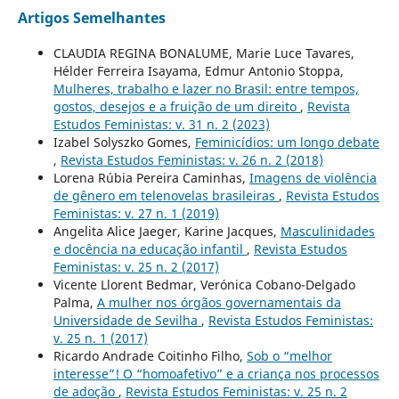
Artigos Semelhantes
CLAUDIA REGINA BONALUME, Marie Luce Tavares,
Hélder Ferreira Isayama, Edmur Antonio Stoppa,
Mulheres, trabalho e lazer no Brasil: entre tempos,
gostos, desejos e a fruição de um direito
,
Revista
Estudos Feministas: v. 31 n. 2 (2023)
Izabel Solyszko Gomes,
Feminicídios: um longo debate
,
Revista Estudos Feministas: v. 26 n. 2 (2018)
Lorena Rúbia Pereira Caminhas,
Imagens de violência
de gênero em telenovelas brasileiras
,
Revista Estudos
Feministas: v. 27 n. 1 (2019)
Angelita Alice Jaeger, Karine Jacques,
Masculinidades
e docência na educação infantil
,
Revista Estudos
Feministas: v. 25 n. 2 (2017)
Vicente Llorent Bedmar, Verónica Cobano-Delgado
Palma,
A mulher nos órgãos governamentais da
Universidade de Sevilha
,
Revista Estudos Feministas:
v. 25 n. 1 (2017)
Ricardo Andrade Coitinho Filho,
Sob o “melhor
interesse”! O “homoafetivo” e a criança nos processos
de adoção
,
Revista Estudos Feministas: v. 25 n. 2