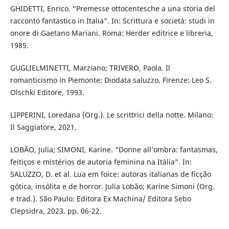
GHIDETTI, Enrico. “Premesse ottocentesche a una storia del
racconto fantastico in Italia”. In: Scrittura e società: studi in
onore di Gaetano Mariani. Roma: Herder editrice e libreria,
1985.
GUGLIELMINETTI, Marziano; TRIVERO, Paola. Il
romanticismo in Piemonte: Diodata saluzzo. Firenze: Leo S.
Olschki Editore, 1993.
LIPPERINI, Loredana (Org.). Le scrittrici della notte. Milano:
Il Saggiatore, 2021.
LOBÃO, Julia; SIMONI, Karine. “Donne all’ombra: fantasmas,
feitiços e mistérios de autoria feminina na Itália”. In:
SALUZZO, D. et al. Lua em foice: autoras italianas de ficção
gótica, insólita e de horror. Julia Lobão; Karine Simoni (Org.
e trad.). São Paulo: Editora Ex Machina/ Editora Sebo
Clepsidra, 2023. pp. 06-22.