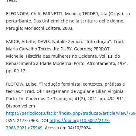
1993.
ELEONORA, Chiti; FARNETTI, Monica; TERDER, Uta (Orgs.). La
perturbante. Das Unheimliche nella scrittura delle donne.
Perugia: Morlacchi Editore, 2003.
FARGE, Arlette; DAVIS, Natalie Zemon. “Introdução”. Trad.
Maria Carvalho Torres. In: DUBY, Georges; PERROT,
Michelle. História das mulheres no Ocidente. Vol. III: do
Renascimento à Idade Moderna. Porto: Afrontamento, 1991.
pp. 09-17.
FLOTOW, Luise. “Tradução feminista: contextos, práticas e
teorias.” Trad. Ofir Bergemann de Aguiar e Lilian Virginia
Porto. In: Cadernos De Tradução, 41(2), 2021. pp. 492–511.
Disponível em
https://periodicos.ufsc.br/index.php/traducao/article/view/75
ISSN 2175-7968. DOI
https://doi.org/10.5007/2175-
7968.2021.e75949
. Acesso em 04/10/2024.