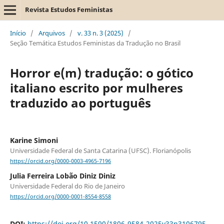
Revista Estudos Feministas
Início
/
Arquivos
/
v. 33 n. 3 (2025)
/
Seção Temática Estudos Feministas da Tradução no Brasil
Horror e(m) tradução: o gótico
italiano escrito por mulheres
traduzido ao português
Karine Simoni
Universidade Federal de Santa Catarina (UFSC). Florianópolis
https://orcid.org/0000-0003-4965-7196
Julia Ferreira Lobão Diniz Diniz
Universidade Federal do Rio de Janeiro
https://orcid.org/0000-0001-8554-8558
DOI:
https://doi.org/10.1590/1806-9584-2025v33n3106795