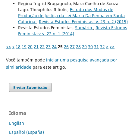
Regina Ingrid Bragagnolo, Mara Coelho de Souza
Lago, Theophilos Rifiotis,
Estudo dos Modos de
Produção de Justiça da Lei Maria Da Penha em Santa
Catarina
,
Revista Estudos Feministas: v. 23 n. 2 (2015)
Revista Estudos Feministas,
Sumário
,
Revista Estudos
Feministas: v. 22 n. 1 (2014)
<<
<
18
19
20
21
22
23
24
25
26
27
28
29
30
31
32
>
>>
Você também pode
iniciar uma pesquisa avançada por
similaridade
para este artigo.
Enviar Submissão
Idioma
English
Español (España)