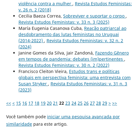
violência contra a mulher
,
Revista Estudos Feministas:
v. 26 n. 2 (2018)
Cecilia Baeza Correa,
Sobreviver e suportar o corpo
,
Revista Estudos Feministas: v. 33 n. 3 (2025)
María Eugenia Casanova Cuba,
Reação patriarcal ao
desdobramento das lutas feministas no Uruguai
(2014-2022)
,
Revista Estudos Feministas: v. 32 n. 2
(2024)
Janine Gomes da Silva, Jair Zandoná,
Fazendo Gênero
em tempos de pandemia: debates (im)pertinentes
,
Revista Estudos Feministas: v. 30 n. 2 (2022)
Francisco Cleiton Vieira,
Estudos trans e políticas
globais em perspectiva feminista: uma entrevista com
Susan Stryker
,
Revista Estudos Feministas: v. 31 n. 3
(2023)
<<
<
15
16
17
18
19
20
21
22
23
24
25
26
27
28
29
>
>>
Você também pode
iniciar uma pesquisa avançada por
similaridade
para este artigo.