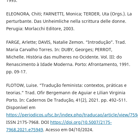
1993.
ELEONORA, Chiti; FARNETTI, Monica; TERDER, Uta (Orgs.). La
perturbante. Das Unheimliche nella scrittura delle donne.
Perugia: Morlacchi Editore, 2003.
FARGE, Arlette; DAVIS, Natalie Zemon. “Introdução”. Trad.
Maria Carvalho Torres. In: DUBY, Georges; PERROT,
Michelle. História das mulheres no Ocidente. Vol. III: do
Renascimento à Idade Moderna. Porto: Afrontamento, 1991.
pp. 09-17.
FLOTOW, Luise. “Tradução feminista: contextos, práticas e
teorias.” Trad. Ofir Bergemann de Aguiar e Lilian Virginia
Porto. In: Cadernos De Tradução, 41(2), 2021. pp. 492–511.
Disponível em
https://periodicos.ufsc.br/index.php/traducao/article/view/75
ISSN 2175-7968. DOI
https://doi.org/10.5007/2175-
7968.2021.e75949
. Acesso em 04/10/2024.