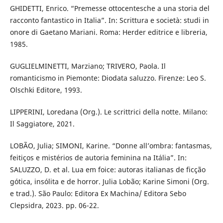
GHIDETTI, Enrico. “Premesse ottocentesche a una storia del
racconto fantastico in Italia”. In: Scrittura e società: studi in
onore di Gaetano Mariani. Roma: Herder editrice e libreria,
1985.
GUGLIELMINETTI, Marziano; TRIVERO, Paola. Il
romanticismo in Piemonte: Diodata saluzzo. Firenze: Leo S.
Olschki Editore, 1993.
LIPPERINI, Loredana (Org.). Le scrittrici della notte. Milano:
Il Saggiatore, 2021.
LOBÃO, Julia; SIMONI, Karine. “Donne all’ombra: fantasmas,
feitiços e mistérios de autoria feminina na Itália”. In:
SALUZZO, D. et al. Lua em foice: autoras italianas de ficção
gótica, insólita e de horror. Julia Lobão; Karine Simoni (Org.
e trad.). São Paulo: Editora Ex Machina/ Editora Sebo
Clepsidra, 2023. pp. 06-22.