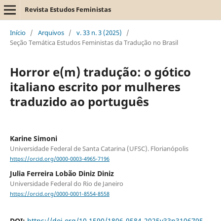
Revista Estudos Feministas
Início
/
Arquivos
/
v. 33 n. 3 (2025)
/
Seção Temática Estudos Feministas da Tradução no Brasil
Horror e(m) tradução: o gótico
italiano escrito por mulheres
traduzido ao português
Karine Simoni
Universidade Federal de Santa Catarina (UFSC). Florianópolis
https://orcid.org/0000-0003-4965-7196
Julia Ferreira Lobão Diniz Diniz
Universidade Federal do Rio de Janeiro
https://orcid.org/0000-0001-8554-8558
DOI:
https://doi.org/10.1590/1806-9584-2025v33n3106795