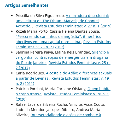
Artigos Semelhantes
Priscilla da Silva Figueiredo,
A narradora descolonial:
uma leitura de The Distant Marvels, de Chantel
Acevedo.
,
Revista Estudos Feministas: v. 27 n. 1 (2019)
Rozeli Maria Porto, Cassia Helena Dantas Sousa,
“Percorrendo caminhos da angústia”: itinerários
abortivos em uma capital nordestina
,
Revista Estudos
Feministas: v. 25 n. 2 (2017)
Sabrina Pereira Paiva, Elaine Reis Brandão,
Silêncio e
vergonha: contracepção de emergência em drogaria
do Rio de Janeiro
,
Revista Estudos Feministas: v. 25 n.
2 (2017)
Carla Rodrigues,
A costela de Adão: diferenças sexuais
a partir de Lévinas
,
Revista Estudos Feministas: v. 19
n. 2 (2011)
Patricia Porchat, Maria Caroline Ofsiany,
Quem habita
o corpo trans?
,
Revista Estudos Feministas: v. 28 n. 1
(2020)
Rafael Lacerda Silveira Rocha, Vinicius Assis Couto,
Ludmila Mendonça Lopes Ribeiro, Andrea Maria
Silveira,
Intersetorialidade e ações de combate à