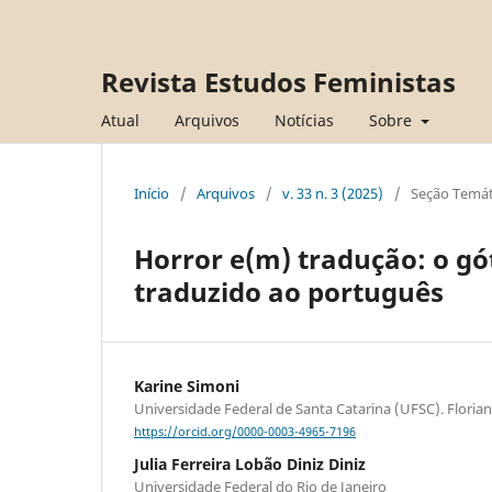
Revista Estudos Feministas
Atual
Arquivos
Notícias
Sobre
Início
/
Arquivos
/
v. 33 n. 3 (2025)
/
Seção Temát
Horror e(m) tradução: o gót
traduzido ao português
Karine Simoni
Universidade Federal de Santa Catarina (UFSC). Florian
https://orcid.org/0000-0003-4965-7196
Julia Ferreira Lobão Diniz Diniz
Universidade Federal do Rio de Janeiro