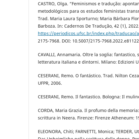
CASTRO, Olga. “Feminismos e tradução: apontam
metodológicos para os estudos feministas trans
Trad. Maria Laura Sporturno; Maria Bárbara Flor
Barboza. In: Cadernos De Tradução, 42 (1), 2022
https://periodicos.ufsc.br/index.php/traducao/a
2175-7968. DOI: 10.5007/2175-7968.2022.e81122
CAVALLI, Annamaria. Oltre la soglia: fantastico,
letteratura italiana e dintorni. Milano: Edizioni U
CESERANI, Remo. O fantástico. Trad. Nilton Cezar 
UFPR, 2006.
CESERANI, Remo. Il fantastico. Bologna: Il mulin
CORDA, Maria Grazia. Il profumo della memoria:
scrittura in Neera. Firenze: Firenze Atheneum: 1
ELEONORA, Chiti; FARNETTI, Monica; TERDER, Uta
Das Unheimliche nella scrittura delle donne. Per