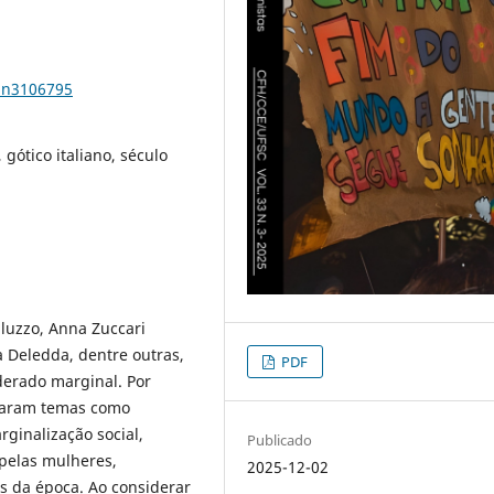
33n3106795
gótico italiano, século
aluzzo, Anna Zuccari
a Deledda, dentre outras,
PDF
derado marginal. Por
oraram temas como
ginalização social,
Publicado
pelas mulheres,
2025-12-02
is da época. Ao considerar