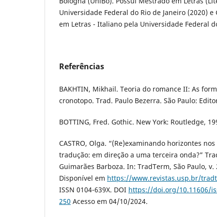
Bologna (UniBo). Possui Mestrado em Letras (Lite
Universidade Federal do Rio de Janeiro (2020) e
em Letras - Italiano pela Universidade Federal do
Referências
BAKHTIN, Mikhail. Teoria do romance II: As for
cronotopo. Trad. Paulo Bezerra. São Paulo: Edito
BOTTING, Fred. Gothic. New York: Routledge, 19
CASTRO, Olga. “(Re)examinando horizontes nos 
tradução: em direção a uma terceira onda?” Tra
Guimarães Barboza. In: TradTerm, São Paulo, v. 
Disponível em
https://www.revistas.usp.br/trad
ISSN 0104-639X. DOI
https://doi.org/10.11606/i
250
Acesso em 04/10/2024.