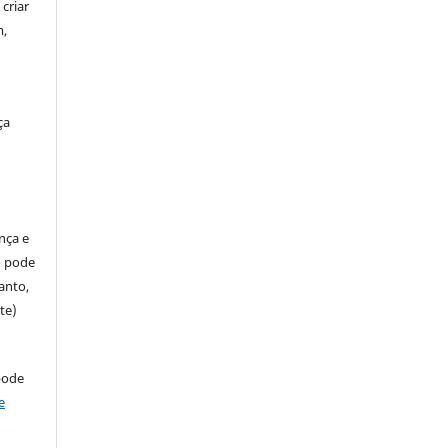
criar
m,
ça
ença e
so pode
anto,
te)
pode
e