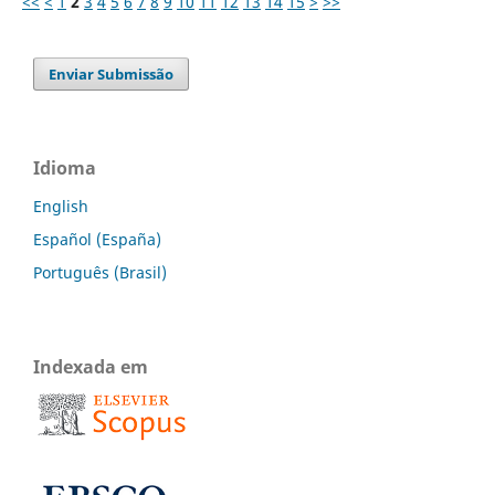
<<
<
1
2
3
4
5
6
7
8
9
10
11
12
13
14
15
>
>>
Enviar Submissão
Idioma
English
Español (España)
Português (Brasil)
Indexada em