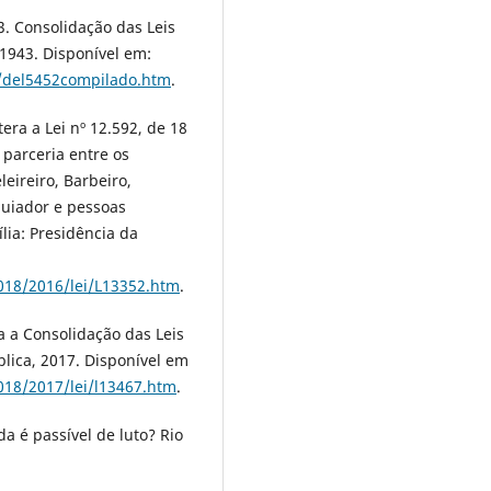
3. Consolidação das Leis
 1943. Disponível em:
ei/del5452compilado.htm
.
era a Lei nº 12.592, de 18
 parceria entre os
eireiro, Barbeiro,
quiador e pessoas
lia: Presidência da
2018/2016/lei/L13352.htm
.
ra a Consolidação das Leis
blica, 2017. Disponível em
2018/2017/lei/l13467.htm
.
a é passível de luto? Rio