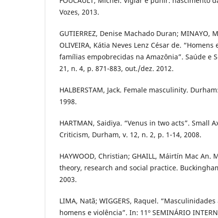
FOUCAULT, Michel. Vigiar e punir: nascimento da
Vozes, 2013.
GUTIERREZ, Denise Machado Duran; MINAYO, Mar
OLIVEIRA, Kátia Neves Lenz César de. “Homens 
famílias empobrecidas na Amazônia”. Saúde e So
21, n. 4, p. 871-883, out./dez. 2012.
HALBERSTAM, Jack. Female masculinity. Durham: 
1998.
HARTMAN, Saidiya. “Venus in two acts”. Small Ax
Criticism, Durham, v. 12, n. 2, p. 1-14, 2008.
HAYWOOD, Christian; GHAILL, Máirtín Mac An. M
theory, research and social practice. Buckingha
2003.
LIMA, Natã; WIGGERS, Raquel. “Masculinidades 
homens e violência”. In: 11º SEMINÁRIO INT