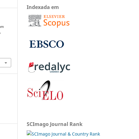
Indexada em
 um
o
SCImago Journal Rank