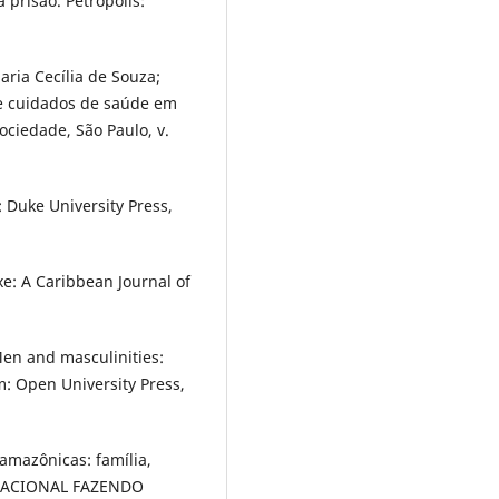
 prisão. Petrópolis:
ia Cecília de Souza;
e cuidados de saúde em
ciedade, São Paulo, v.
Duke University Press,
e: A Caribbean Journal of
en and masculinities:
m: Open University Press,
amazônicas: família,
ERNACIONAL FAZENDO