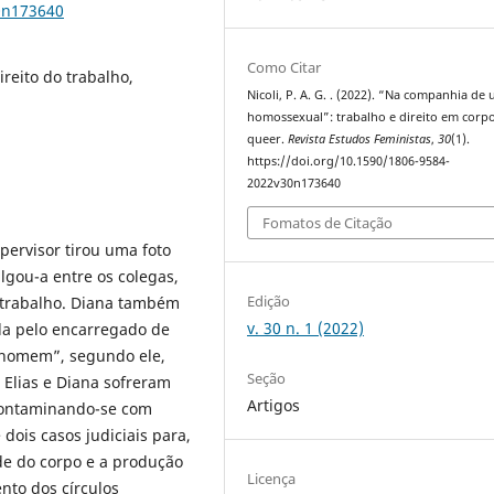
0n173640
Como Citar
ireito do trabalho,
Nicoli, P. A. G. . (2022). “Na companhia de
homossexual”: trabalho e direito em corp
queer.
Revista Estudos Feministas
,
30
(1).
https://doi.org/10.1590/1806-9584-
2022v30n173640
Fomatos de Citação
pervisor tirou uma foto
gou-a entre os colegas,
Edição
 trabalho. Diana também
v. 30 n. 1 (2022)
da pelo encarregado de
r homem”, segundo ele,
Seção
 Elias e Diana sofreram
Artigos
 contaminando-se com
ois casos judiciais para,
ade do corpo e a produção
Licença
nto dos círculos