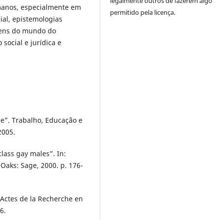
legalmente outros de fazerem algo
umanos, especialmente em
permitido pela licença.
ial, epistemologias
gens do mundo do
social e jurídica e
de”. Trabalho, Educação e
2005.
ass gay males”. In:
Oaks: Sage, 2000. p. 176-
 Actes de la Recherche en
6.