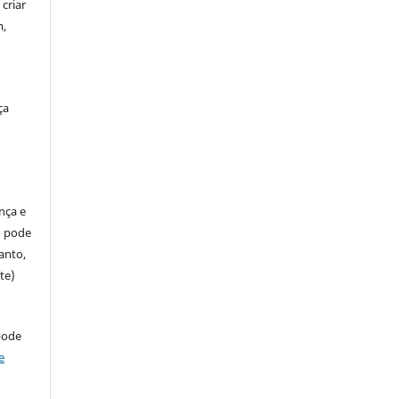
criar
m,
ça
ença e
so pode
anto,
te)
pode
e