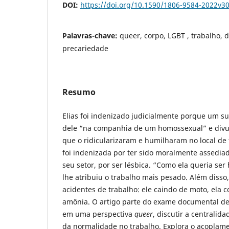
DOI:
https://doi.org/10.1590/1806-9584-2022v3
Palavras-chave:
queer, corpo, LGBT , trabalho, d
precariedade
Resumo
Elias foi indenizado judicialmente porque um su
dele “na companhia de um homossexual” e divul
que o ridicularizaram e humilharam no local de
foi indenizada por ter sido moralmente assedia
seu setor, por ser lésbica. “Como ela queria se
lhe atribuiu o trabalho mais pesado. Além disso,
acidentes de trabalho: ele caindo de moto, ela
amônia. O artigo parte do exame documental de d
em uma perspectiva
queer
, discutir a centralid
da normalidade no trabalho. Explora o acoplame