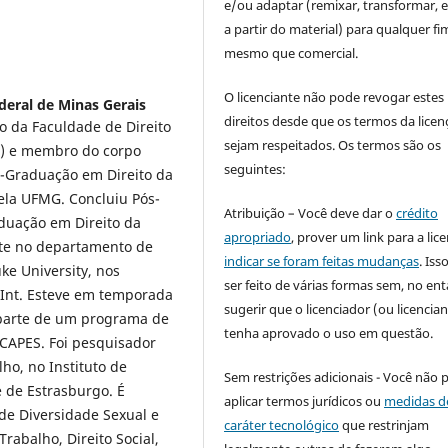
e/ou adaptar (remixar, transformar, e 
a partir do material) para qualquer fi
mesmo que comercial.
O licenciante não pode revogar estes
deral de Minas Gerais
direitos desde que os termos da licen
o da Faculdade de Direito
sejam respeitados. Os termos são os
G) e membro do corpo
seguintes:
-Graduação em Direito da
ela UFMG. Concluiu Pós-
Atribuição – Você deve dar o
crédito
duação em Direito da
apropriado
, prover um link para a lic
nte no departamento de
indicar se foram feitas mudanças
. Is
ke University, nos
ser feito de várias formas sem, no ent
rInt. Esteve em temporada
sugerir que o licenciador (ou licencian
 parte de um programa de
tenha aprovado o uso em questão.
 CAPES. Foi pesquisador
ho, no Instituto de
Sem restrições adicionais - Você não 
 de Estrasburgo. É
aplicar termos jurídicos ou
medidas d
de Diversidade Sexual e
caráter tecnológico
que restrinjam
rabalho, Direito Social,