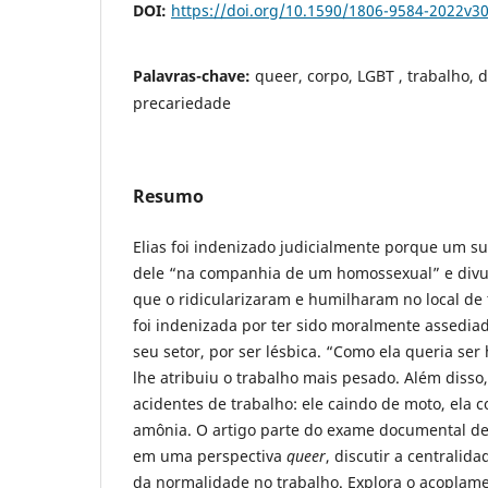
DOI:
https://doi.org/10.1590/1806-9584-2022v3
Palavras-chave:
queer, corpo, LGBT , trabalho, d
precariedade
Resumo
Elias foi indenizado judicialmente porque um su
dele “na companhia de um homossexual” e divul
que o ridicularizaram e humilharam no local de
foi indenizada por ter sido moralmente assedia
seu setor, por ser lésbica. “Como ela queria se
lhe atribuiu o trabalho mais pesado. Além disso,
acidentes de trabalho: ele caindo de moto, ela
amônia. O artigo parte do exame documental de d
em uma perspectiva
queer
, discutir a centralid
da normalidade no trabalho. Explora o acoplame