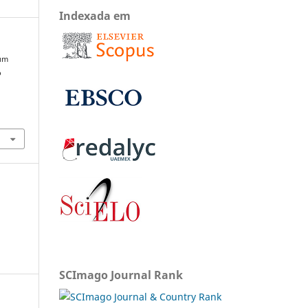
Indexada em
 um
o
SCImago Journal Rank