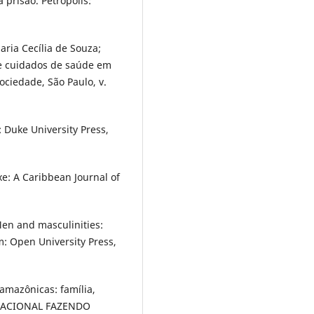
 prisão. Petrópolis:
ia Cecília de Souza;
e cuidados de saúde em
ciedade, São Paulo, v.
Duke University Press,
e: A Caribbean Journal of
en and masculinities:
m: Open University Press,
amazônicas: família,
ERNACIONAL FAZENDO