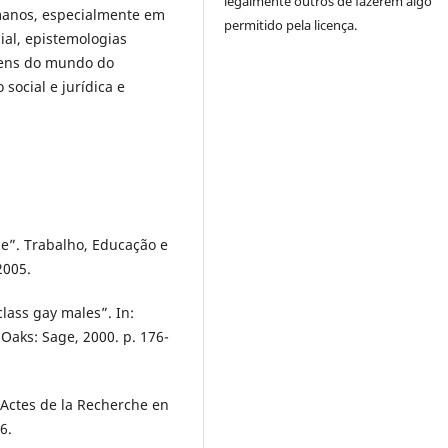
legalmente outros de fazerem algo
umanos, especialmente em
permitido pela licença.
ial, epistemologias
gens do mundo do
social e jurídica e
de”. Trabalho, Educação e
2005.
ass gay males”. In:
Oaks: Sage, 2000. p. 176-
 Actes de la Recherche en
6.