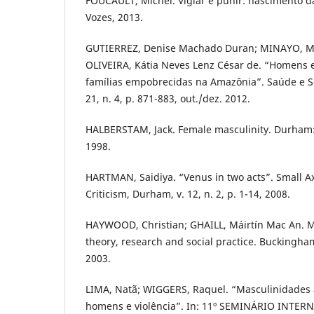
FOUCAULT, Michel. Vigiar e punir: nascimento da
Vozes, 2013.
GUTIERREZ, Denise Machado Duran; MINAYO, Mar
OLIVEIRA, Kátia Neves Lenz César de. “Homens 
famílias empobrecidas na Amazônia”. Saúde e So
21, n. 4, p. 871-883, out./dez. 2012.
HALBERSTAM, Jack. Female masculinity. Durham: 
1998.
HARTMAN, Saidiya. “Venus in two acts”. Small Ax
Criticism, Durham, v. 12, n. 2, p. 1-14, 2008.
HAYWOOD, Christian; GHAILL, Máirtín Mac An. M
theory, research and social practice. Buckingha
2003.
LIMA, Natã; WIGGERS, Raquel. “Masculinidades 
homens e violência”. In: 11º SEMINÁRIO INT