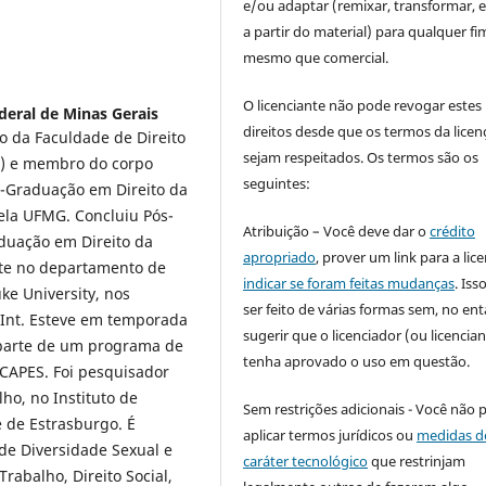
e/ou adaptar (remixar, transformar, e 
a partir do material) para qualquer fi
mesmo que comercial.
O licenciante não pode revogar estes
deral de Minas Gerais
direitos desde que os termos da licen
o da Faculdade de Direito
sejam respeitados. Os termos são os
G) e membro do corpo
seguintes:
-Graduação em Direito da
ela UFMG. Concluiu Pós-
Atribuição – Você deve dar o
crédito
duação em Direito da
apropriado
, prover um link para a lic
nte no departamento de
indicar se foram feitas mudanças
. Is
ke University, nos
ser feito de várias formas sem, no ent
rInt. Esteve em temporada
sugerir que o licenciador (ou licencian
 parte de um programa de
tenha aprovado o uso em questão.
 CAPES. Foi pesquisador
ho, no Instituto de
Sem restrições adicionais - Você não 
 de Estrasburgo. É
aplicar termos jurídicos ou
medidas d
de Diversidade Sexual e
caráter tecnológico
que restrinjam
rabalho, Direito Social,