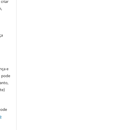
criar
m,
ça
ença e
so pode
anto,
te)
pode
e