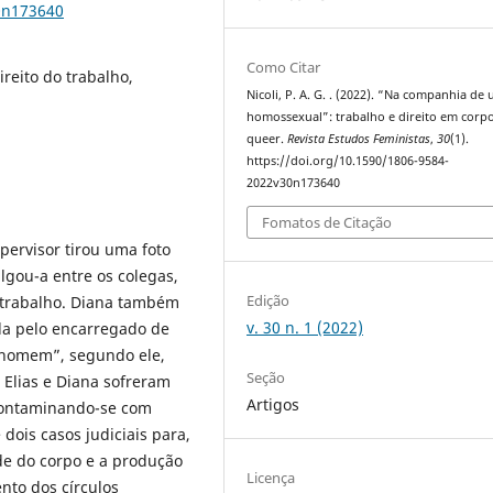
0n173640
Como Citar
ireito do trabalho,
Nicoli, P. A. G. . (2022). “Na companhia de
homossexual”: trabalho e direito em corp
queer.
Revista Estudos Feministas
,
30
(1).
https://doi.org/10.1590/1806-9584-
2022v30n173640
Fomatos de Citação
pervisor tirou uma foto
gou-a entre os colegas,
Edição
 trabalho. Diana também
v. 30 n. 1 (2022)
da pelo encarregado de
r homem”, segundo ele,
Seção
 Elias e Diana sofreram
Artigos
 contaminando-se com
ois casos judiciais para,
ade do corpo e a produção
Licença
nto dos círculos