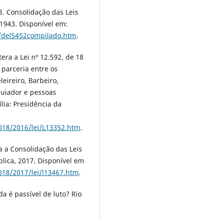
3. Consolidação das Leis
 1943. Disponível em:
ei/del5452compilado.htm
.
era a Lei nº 12.592, de 18
 parceria entre os
eireiro, Barbeiro,
quiador e pessoas
lia: Presidência da
2018/2016/lei/L13352.htm
.
ra a Consolidação das Leis
blica, 2017. Disponível em
2018/2017/lei/l13467.htm
.
a é passível de luto? Rio