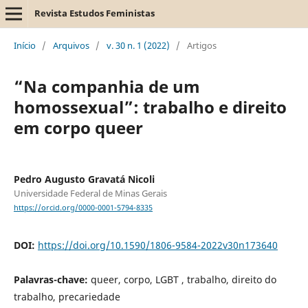
Revista Estudos Feministas
Início
/
Arquivos
/
v. 30 n. 1 (2022)
/
Artigos
“Na companhia de um
homossexual”: trabalho e direito
em corpo queer
Pedro Augusto Gravatá Nicoli
Universidade Federal de Minas Gerais
https://orcid.org/0000-0001-5794-8335
DOI:
https://doi.org/10.1590/1806-9584-2022v30n173640
Palavras-chave:
queer, corpo, LGBT , trabalho, direito do
trabalho, precariedade