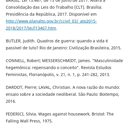
BRASIL. Lei 13.467, de 13 de julho de 2017. Altera a
Consolidação das Leis do Trabalho (CLT). Brasília:
Presidência da República, 2017. Disponível em
http://www.planalto.gov.br/ccivil_03/_ato2015-
2018/2017/lei/l13467.htm
.
BUTLER, Judith. Quadros de guerra: quando a vida é
passível de luto? Rio de Janeiro: Civilização Brasileira, 2015.
CONNELL, Robert; MESSERSCHMIDT, James. “Masculinidade
hegemônica: repensando o conceito”. Revista Estudos
Feministas, Florianópolis, v. 21, n. 1, p. 241-282, 2013.
DARDOT, Pierre; LAVAL, Christian. A nova razão do mundo:
ensaio sobre a sociedade neoliberal. São Paulo: Boitempo,
2016.
FEDERICI, Silvia. Wages against housework. Bristol: The
Falling Wall Press, 1975.