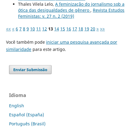
Thales Vilela Lelo,
A feminização do jornalismo sob a
ótica das desigualdades de gênero
,
Revista Estudos
Feministas: v. 27 n. 2 (2019)
<<
<
6
7
8
9
10
11
12
13
14
15
16
17
18
19
20
>
>>
Você também pode
iniciar uma pesquisa avançada por
similaridade
para este artigo.
Enviar Submissão
Idioma
English
Español (España)
Português (Brasil)