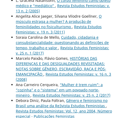
L. Graciela Natansohn,
O corpo feminino como objeto
médico e “mediático”
,
Revista Estudos Feministas: v.
13 n. 2 (2005)
Angelita Alice Jaeger, Silvana Vilodre Goellner,
O
músculo estraga a mulher? A produção de
feminilidades no fisiculturismo
,
Revista Estudos
Feministas: v. 19 n. 3 (2011)
Soraia Carolina de Mello,
Cuidado, cidadania e
consubstancialidade: questionando as definições de
tempo, trabalho e valor
,
Revista Estudos Feministas:
v. 25 n. 1 (2017)
Marcelo Paixão, Flávio Gomes,
HISTÓRIAS DAS
DIFERENÇAS E DAS DESIGUALDADES REVISITADAS:
NOTAS SOBRE GÊNERO, ESCRAVIDÃO, RAÇA E PÓS-
EMANCIPAÇÃO
,
Revista Estudos Feministas: v. 16 n. 3
(2008)
Ana Carneiro Cerqueira,
“Mulher é trem ruim”: a
“cozinha” e o “sistema” em um povoado norte-
mineiro
,
Revista Estudos Feministas: v. 25 n. 2 (2017)
Debora Diniz, Paula Foltran,
Gênero e feminismo no
Brasil uma análise da Re3vista Estudos Feministas
,
Revista Estudos Feministas: Vol. 12, ano 2004, Número
especial - Publicações Feministas