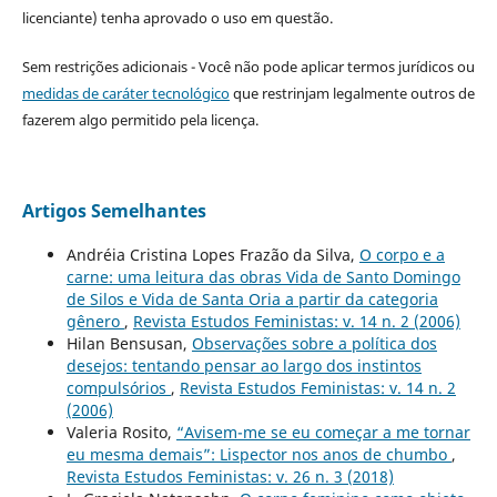
licenciante) tenha aprovado o uso em questão.
Sem restrições adicionais - Você não pode aplicar termos jurídicos ou
medidas de caráter tecnológico
que restrinjam legalmente outros de
fazerem algo permitido pela licença.
Artigos Semelhantes
Andréia Cristina Lopes Frazão da Silva,
O corpo e a
carne: uma leitura das obras Vida de Santo Domingo
de Silos e Vida de Santa Oria a partir da categoria
gênero
,
Revista Estudos Feministas: v. 14 n. 2 (2006)
Hilan Bensusan,
Observações sobre a política dos
desejos: tentando pensar ao largo dos instintos
compulsórios
,
Revista Estudos Feministas: v. 14 n. 2
(2006)
Valeria Rosito,
“Avisem-me se eu começar a me tornar
eu mesma demais”: Lispector nos anos de chumbo
,
Revista Estudos Feministas: v. 26 n. 3 (2018)