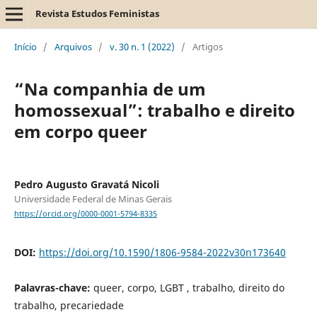
Revista Estudos Feministas
Início
/
Arquivos
/
v. 30 n. 1 (2022)
/
Artigos
“Na companhia de um
homossexual”: trabalho e direito
em corpo queer
Pedro Augusto Gravatá Nicoli
Universidade Federal de Minas Gerais
https://orcid.org/0000-0001-5794-8335
DOI:
https://doi.org/10.1590/1806-9584-2022v30n173640
Palavras-chave:
queer, corpo, LGBT , trabalho, direito do
trabalho, precariedade