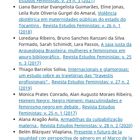
Estudos Feministas: v. 29 n. 3 (2021)
Liana Barcelar Evangelista Guimarães, Eline Jonas,
Leila Rute Oliveria Gurgel do Amaral,
Violência
obstétrica em maternidades públicas do estado do
Tocantins
,
Revista Estudos Feministas: v. 26 n. 1
(2018)
Loredana Ribeiro, Bruno Sanches Ranzani da Silva
Formado, Sarah Schimidt, Lara Passos,
A saia justa da
Arqueologia Brasileira: mulheres e feminismos em
apuro bibliográfico
,
Revista Estudos Feministas: v. 25
n. 3 (2017)
Thiago Barcelos Soliva,
Internacionais e glamorosas:
um estudo sobre as trajetórias das “travestis
profissionais”
,
Revista Estudos Feministas: v. 27 n. 2
(2019)
Monica Prates Conrado, Alan Augusto Moraes Ribeiro,
Homem Negro, Negro Homem: masculinidades e
feminismo negro em debate
,
Revista Estudos
Feministas: v. 25 n. 1 (2017)
Alana Aragão Ávila,
Armadilhas da culpabilização
materna
,
Revista Estudos Feministas: v. 28 n. 2 (2020)
Belén Blázquez Vilaplana,
Presente y futuro de la
igualdad con perspectiva de género en el Marco de la