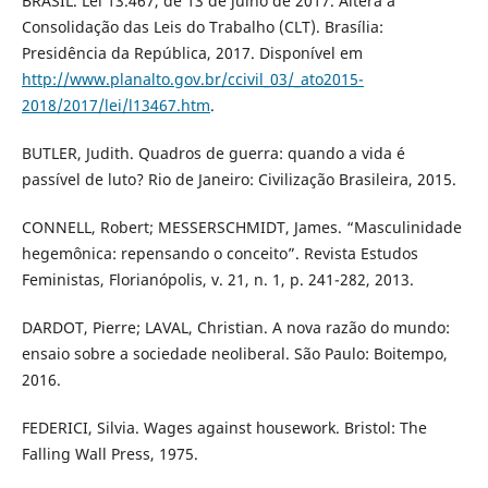
BRASIL. Lei 13.467, de 13 de julho de 2017. Altera a
Consolidação das Leis do Trabalho (CLT). Brasília:
Presidência da República, 2017. Disponível em
http://www.planalto.gov.br/ccivil_03/_ato2015-
2018/2017/lei/l13467.htm
.
BUTLER, Judith. Quadros de guerra: quando a vida é
passível de luto? Rio de Janeiro: Civilização Brasileira, 2015.
CONNELL, Robert; MESSERSCHMIDT, James. “Masculinidade
hegemônica: repensando o conceito”. Revista Estudos
Feministas, Florianópolis, v. 21, n. 1, p. 241-282, 2013.
DARDOT, Pierre; LAVAL, Christian. A nova razão do mundo:
ensaio sobre a sociedade neoliberal. São Paulo: Boitempo,
2016.
FEDERICI, Silvia. Wages against housework. Bristol: The
Falling Wall Press, 1975.