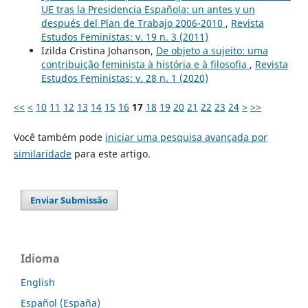
UE tras la Presidencia Española: un antes y un
después del Plan de Trabajo 2006-2010
,
Revista
Estudos Feministas: v. 19 n. 3 (2011)
Izilda Cristina Johanson,
De objeto a sujeito: uma
contribuição feminista à história e à filosofia
,
Revista
Estudos Feministas: v. 28 n. 1 (2020)
<<
<
10
11
12
13
14
15
16
17
18
19
20
21
22
23
24
>
>>
Você também pode
iniciar uma pesquisa avançada por
similaridade
para este artigo.
Enviar Submissão
Idioma
English
Español (España)